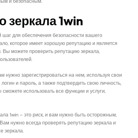
ным и безопасным.
 зеркала 1win
й шаг для обеспечения безопасности вашего
кало, которое имеет хорошую репутацию и является
. Вы можете проверить репутацию зеркала,
ользователей.
ам нужно зарегистрироваться на нем, используя свои
логин и пароль, а также подтвердить свою личность,
ы сможете использовать все функции и услуги,
ала 1win – это риск, и вам нужно быть осторожным,
 Вам нужно всегда проверять репутацию зеркала и
е зеркала.