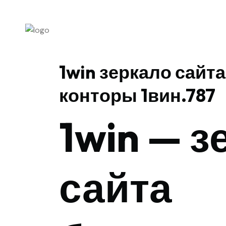
ABOUT US
P
1win зеркало сайт
конторы 1вин.787
1win — з
сайта