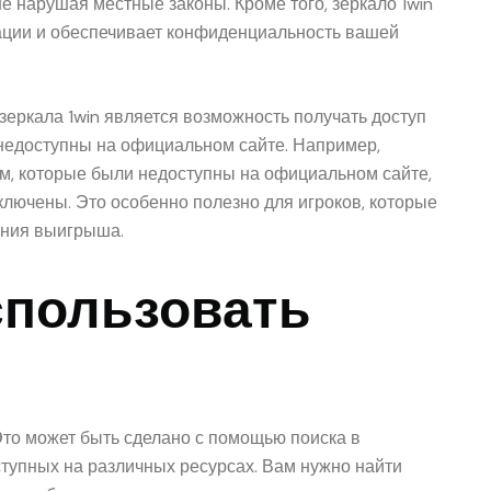
не нарушая местные законы. Кроме того, зеркало 1win
ции и обеспечивает конфиденциальность вашей
еркала 1win является возможность получать доступ
 недоступны на официальном сайте. Например,
ям, которые были недоступны на официальном сайте,
ключены. Это особенно полезно для игроков, которые
ения выигрыша.
использовать
 Это может быть сделано с помощью поиска в
ступных на различных ресурсах. Вам нужно найти