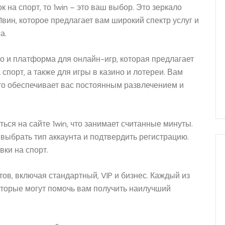
на спорт, то 1win – это ваш выбор. Это зеркало
вин, которое предлагает вам широкий спектр услуг и
а.
 но и платформа для онлайн-игр, которая предлагает
спорт, а также для игры в казино и лотереи. Вам
то обеспечивает вас постоянным развлечением и
ься на сайте 1win, что занимает считанные минуты.
выбрать тип аккаунта и подтвердить регистрацию.
вки на спорт.
тов, включая стандартный, VIP и бизнес. Каждый из
оторые могут помочь вам получить наилучший