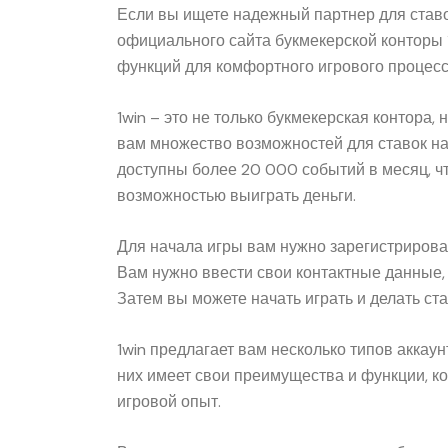
Если вы ищете надежный партнер для ставок 
официального сайта букмекерской конторы 1
функций для комфортного игрового процесс
1win – это не только букмекерская контора,
вам множество возможностей для ставок на 
доступны более 20 000 событий в месяц, ч
возможностью выиграть деньги.
Для начала игры вам нужно зарегистрироват
Вам нужно ввести свои контактные данные, 
Затем вы можете начать играть и делать ста
1win предлагает вам несколько типов аккаун
них имеет свои преимущества и функции, к
игровой опыт.