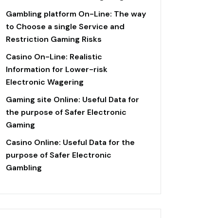
Gambling platform On-Line: The way
to Choose a single Service and
Restriction Gaming Risks
Casino On-Line: Realistic
Information for Lower-risk
Electronic Wagering
Gaming site Online: Useful Data for
the purpose of Safer Electronic
Gaming
Casino Online: Useful Data for the
purpose of Safer Electronic
Gambling