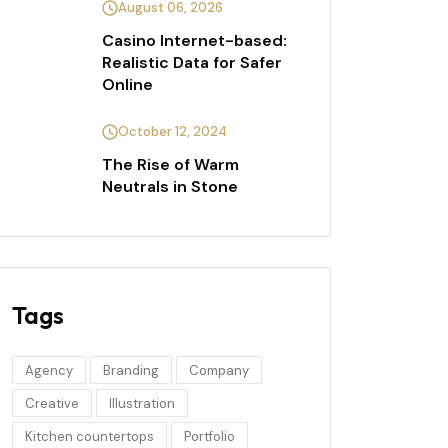
August 06, 2026
Casino Internet-based:
Realistic Data for Safer
Online
October 12, 2024
The Rise of Warm
Neutrals in Stone
Tags
Agency
Branding
Company
Creative
Illustration
Kitchen countertops
Portfolio