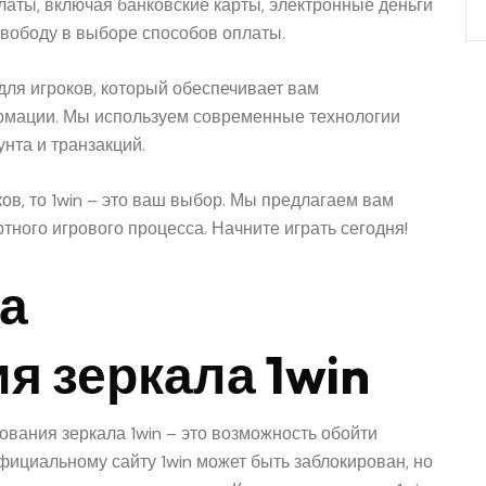
латы, включая банковские карты, электронные деньги
свободу в выборе способов оплаты.
для игроков, который обеспечивает вам
рмации. Мы используем современные технологии
нта и транзакций.
в, то 1win – это ваш выбор. Мы предлагаем вам
тного игрового процесса. Начните играть сегодня!
а
я зеркала 1win
вания зеркала 1win – это возможность обойти
официальному сайту 1win может быть заблокирован, но