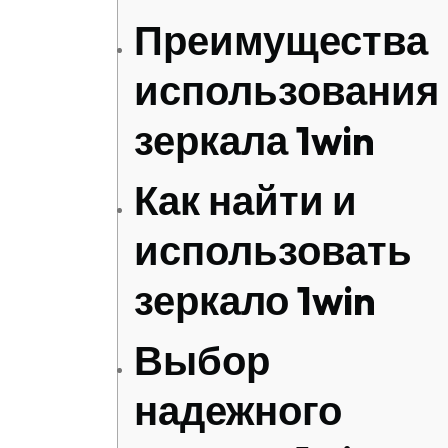
Преимущества
использования
зеркала 1win
Как найти и
использовать
зеркало 1win
Выбор
надежного