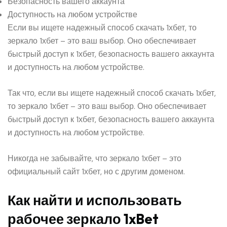
Безопасность вашего аккаунта
Доступность на любом устройстве
Если вы ищете надежный способ скачать 1хбет, то
зеркало 1хбет – это ваш выбор. Оно обеспечивает
быстрый доступ к 1хбет, безопасность вашего аккаунта
и доступность на любом устройстве.
Так что, если вы ищете надежный способ скачать 1хбет,
то зеркало 1хбет – это ваш выбор. Оно обеспечивает
быстрый доступ к 1хбет, безопасность вашего аккаунта
и доступность на любом устройстве.
Никогда не забывайте, что зеркало 1хбет – это
официальный сайт 1хбет, но с другим доменом.
Как найти и использовать
рабочее зеркало 1xBet