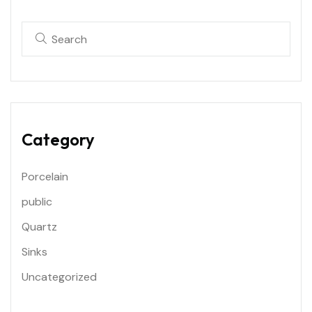
Category
Porcelain
public
Quartz
Sinks
Uncategorized