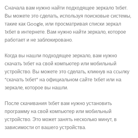
Сначала вам нужно найти подходящее зеркало 1хбет.
Вы можете это сделать, используя поисковые системы,
такие как Google, или просматривая списки зеркал
1хбет в интернете. Вам нужно найти зеркало, которое
работает и не заблокировано.
Когда вы нашли подходящее зеркало, вам нужно
скачать 1хбет на свой компьютер или мобильный
устройство. Вы можете это сделать, кликнув на ссылку
“скачать 1хбет” на официальном сайте 1хбет или на
зеркале, которое вы нашли.
После скачивания 1хбет вам нужно установить
программу на свой компьютер или мобильный
устройство. Это может занять несколько минут, в
зависимости от вашего устройства.