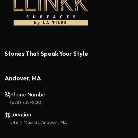
Stones That Speak Your Style
Andover, MA
Phone Number
(978) 783-2120
Location
349 N Main St. Andover, MA