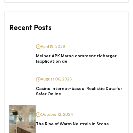
Recent Posts
April 19, 2026
Melbet APK Maroc comment tlcharger
lapplication de
August 06, 2026
Casino Internet-based: Realistic Data for
Safer Online
October 12, 2024
The Rise of Warm Neutrals in Stone