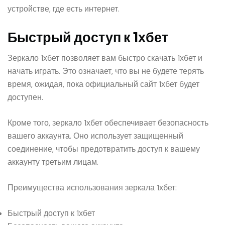
устройстве, где есть интернет.
Быстрый доступ к 1хбет
Зеркало 1хбет позволяет вам быстро скачать 1хбет и
начать играть. Это означает, что вы не будете терять
время, ожидая, пока официальный сайт 1хбет будет
доступен.
Кроме того, зеркало 1хбет обеспечивает безопасность
вашего аккаунта. Оно использует защищенный
соединение, чтобы предотвратить доступ к вашему
аккаунту третьим лицам.
Преимущества использования зеркала 1хбет:
Быстрый доступ к 1хбет