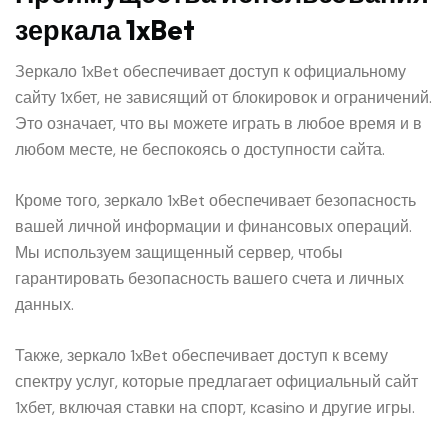
зеркала 1xBet
Зеркало 1xBet обеспечивает доступ к официальному
сайту 1хбет, не зависящий от блокировок и ограничений.
Это означает, что вы можете играть в любое время и в
любом месте, не беспокоясь о доступности сайта.
Кроме того, зеркало 1xBet обеспечивает безопасность
вашей личной информации и финансовых операций.
Мы используем защищенный сервер, чтобы
гарантировать безопасность вашего счета и личных
данных.
Также, зеркало 1xBet обеспечивает доступ к всему
спектру услуг, которые предлагает официальный сайт
1хбет, включая ставки на спорт, кcasino и другие игры.