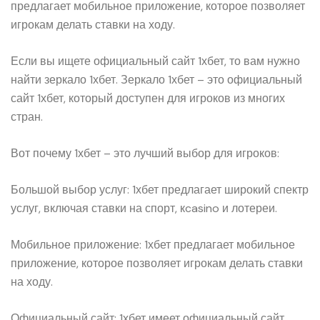
предлагает мобильное приложение, которое позволяет
игрокам делать ставки на ходу.
Если вы ищете официальный сайт 1хбет, то вам нужно
найти зеркало 1хбет. Зеркало 1хбет – это официальный
сайт 1хбет, который доступен для игроков из многих
стран.
Вот почему 1хбет – это лучший выбор для игроков:
Большой выбор услуг: 1хбет предлагает широкий спектр
услуг, включая ставки на спорт, кcasino и лотереи.
Мобильное приложение: 1хбет предлагает мобильное
приложение, которое позволяет игрокам делать ставки
на ходу.
Официальный сайт: 1хбет имеет официальный сайт,