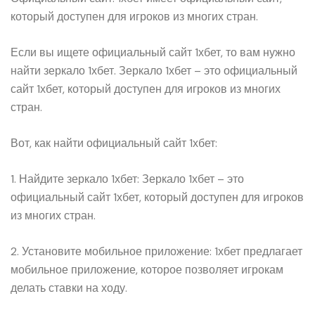
который доступен для игроков из многих стран.
Если вы ищете официальный сайт 1хбет, то вам нужно
найти зеркало 1хбет. Зеркало 1хбет – это официальный
сайт 1хбет, который доступен для игроков из многих
стран.
Вот, как найти официальный сайт 1хбет:
1. Найдите зеркало 1хбет: Зеркало 1хбет – это
официальный сайт 1хбет, который доступен для игроков
из многих стран.
2. Установите мобильное приложение: 1хбет предлагает
мобильное приложение, которое позволяет игрокам
делать ставки на ходу.