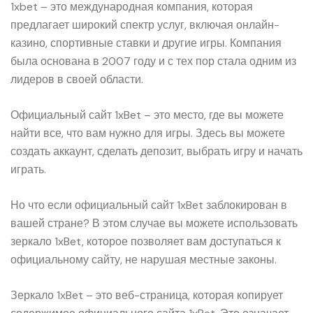
1xbet
– это международная компания, которая
предлагает широкий спектр услуг, включая онлайн-
казино, спортивные ставки и другие игры. Компания
была основана в 2007 году и с тех пор стала одним из
лидеров в своей области.
Официальный сайт 1xBet – это место, где вы можете
найти все, что вам нужно для игры. Здесь вы можете
создать аккаунт, сделать депозит, выбрать игру и начать
играть.
Но что если официальный сайт 1xBet заблокирован в
вашей стране? В этом случае вы можете использовать
зеркало 1xBet, которое позволяет вам доступаться к
официальному сайту, не нарушая местные законы.
Зеркало 1xBet – это веб-страница, которая копирует