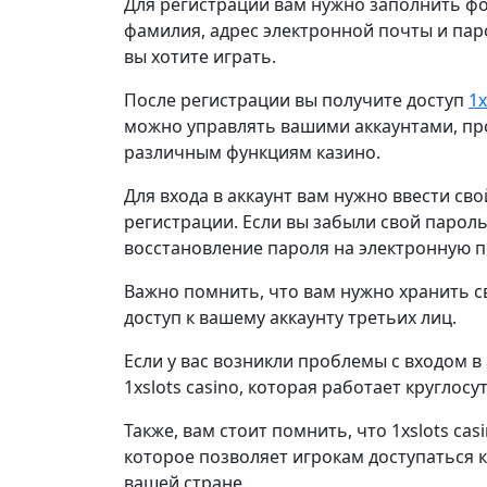
Для регистрации вам нужно заполнить фор
фамилия, адрес электронной почты и пар
вы хотите играть.
После регистрации вы получите доступ
1
можно управлять вашими аккаунтами, про
различным функциям казино.
Для входа в аккаунт вам нужно ввести св
регистрации. Если вы забыли свой пароль
восстановление пароля на электронную п
Важно помнить, что вам нужно хранить с
доступ к вашему аккаунту третьих лиц.
Если у вас возникли проблемы с входом в
1xslots casino, которая работает кругло
Также, вам стоит помнить, что 1xslots ca
которое позволяет игрокам доступаться 
вашей стране.