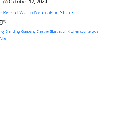
October 12, 2024
e Rise of Warm Neutrals in Stone
gs
ncy
Branding
Company
Creative
Illustration
Kitchen countertops
folio