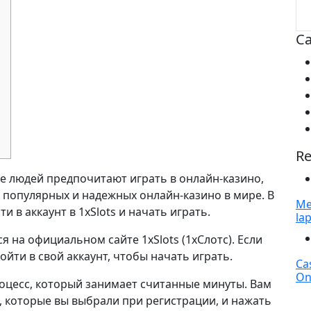
Ca
Re
ше людей предпочитают играть в онлайн-казино,
ых популярных и надежных онлайн-казино в мире. В
Me
и в аккаунт в 1xSlots и начать играть.
la
я на официальном сайте 1xSlots (1хСлотс). Если
ойти в свой аккаунт, чтобы начать играть.
Ca
On
процесс, который занимает считанные минуты. Вам
, которые вы выбрали при регистрации, и нажать