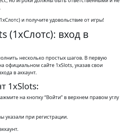
сс, но игроки должны быть ответственными и не
.
(1хСлотс) и получите удовольствие от игры!
s (1хСлотс): вход в
ыполнить несколько простых шагов. В первую
а официальном сайте 1xSlots, указав свои
хода в аккаунт.
т 1xSlots:
нажмите на кнопку “Войти” в верхнем правом углу
вы указали при регистрации.
аккаунт.