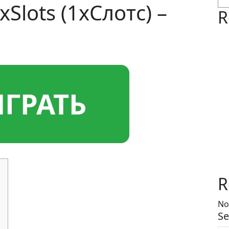
Slots (1хСлотс) –
R
ИГРАТЬ
R
No
Se