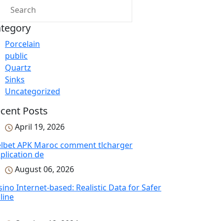
tegory
Porcelain
public
Quartz
Sinks
Uncategorized
cent Posts
April 19, 2026
lbet APK Maroc comment tlcharger
pplication de
August 06, 2026
sino Internet-based: Realistic Data for Safer
line