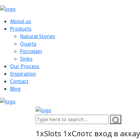
About us
Products
Natural Stones
Quartz
Porcelain
Sinks
Our Process
Inspiration
Contact
Blog
1xSlots 1хСлотс вход в акка