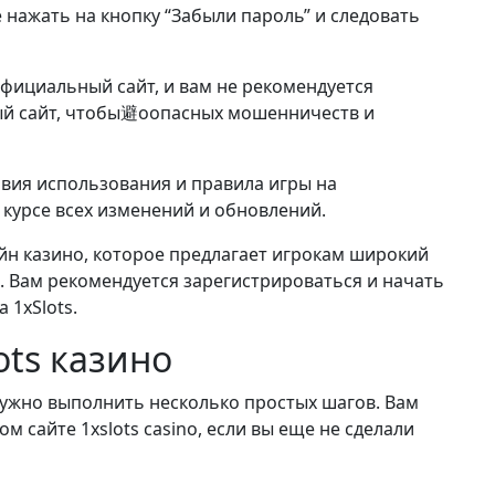
е нажать на кнопку “Забыли пароль” и следовать
 официальный сайт, и вам не рекомендуется
ый сайт, чтобы避оопасных мошенничеств и
овия использования и правила игры на
 курсе всех изменений и обновлений.
айн казино, которое предлагает игрокам широкий
. Вам рекомендуется зарегистрироваться и начать
 1xSlots.
ots казино
м нужно выполнить несколько простых шагов. Вам
 сайте 1xslots casino, если вы еще не сделали