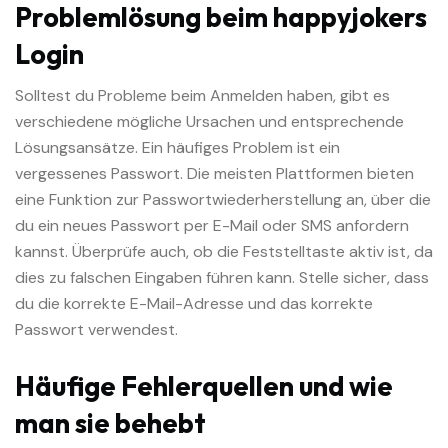
Problemlösung beim happyjokers
Login
Solltest du Probleme beim Anmelden haben, gibt es
verschiedene mögliche Ursachen und entsprechende
Lösungsansätze. Ein häufiges Problem ist ein
vergessenes Passwort. Die meisten Plattformen bieten
eine Funktion zur Passwortwiederherstellung an, über die
du ein neues Passwort per E-Mail oder SMS anfordern
kannst. Überprüfe auch, ob die Feststelltaste aktiv ist, da
dies zu falschen Eingaben führen kann. Stelle sicher, dass
du die korrekte E-Mail-Adresse und das korrekte
Passwort verwendest.
Häufige Fehlerquellen und wie
man sie behebt