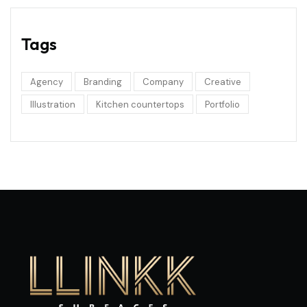
Tags
Agency
Branding
Company
Creative
Illustration
Kitchen countertops
Portfolio