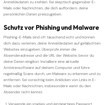
Anmeldedaten zu stehlen. Sei skeptisch gegenüber E-
Mails oder Nachrichten, die dich auffordern, deine
persönlichen Daten preiszugeben.
Schutz vor Phishing und Malware
Phishing-E-Mails sind oft täuschend echt und können
dich dazu verleiten, deine Anmeldedaten auf gefälschten
Websites einzugeben. Überprüfe immer die
Absenderadresse und die URL der Website, bevor du
deine Daten eingibst. Installiere eine aktuelle
Antivirensoftware auf deinem Computer und führe
regelmäßig Scans durch, um Malware zu erkennen und zu
entfernen. Sei vorsichtig beim Anklicken von Links in E-
Mails oder Nachrichten, insbesondere wenn du den
Absender nicht kennst.
Verwende ein starkes und einzigartiges Passwort.