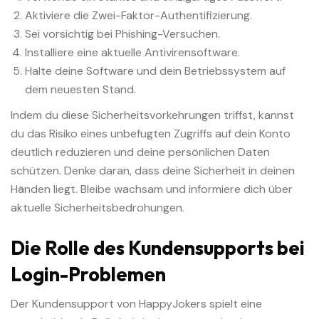
Aktiviere die Zwei-Faktor-Authentifizierung.
Sei vorsichtig bei Phishing-Versuchen.
Installiere eine aktuelle Antivirensoftware.
Halte deine Software und dein Betriebssystem auf
dem neuesten Stand.
Indem du diese Sicherheitsvorkehrungen triffst, kannst
du das Risiko eines unbefugten Zugriffs auf dein Konto
deutlich reduzieren und deine persönlichen Daten
schützen. Denke daran, dass deine Sicherheit in deinen
Händen liegt. Bleibe wachsam und informiere dich über
aktuelle Sicherheitsbedrohungen.
Die Rolle des Kundensupports bei
Login-Problemen
Der Kundensupport von HappyJokers spielt eine