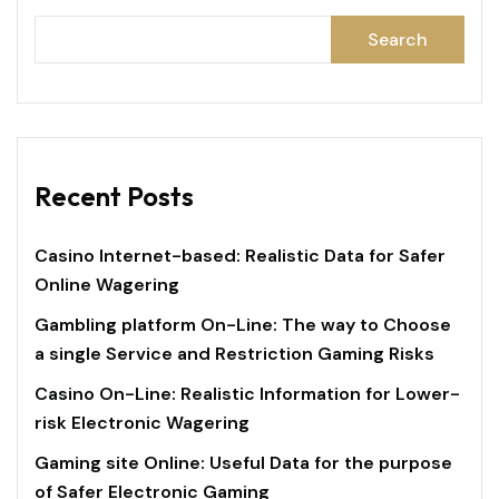
Search
Recent Posts
Casino Internet-based: Realistic Data for Safer
Online Wagering
Gambling platform On-Line: The way to Choose
a single Service and Restriction Gaming Risks
Casino On-Line: Realistic Information for Lower-
risk Electronic Wagering
Gaming site Online: Useful Data for the purpose
of Safer Electronic Gaming