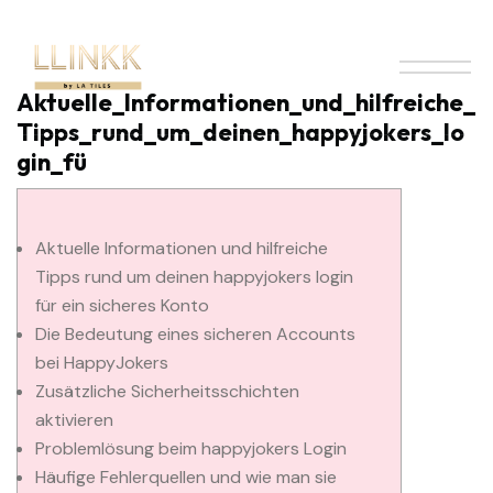
Aktuelle_Informationen_und_hilfreiche_
Tipps_rund_um_deinen_happyjokers_lo
gin_fü
Aktuelle Informationen und hilfreiche
Tipps rund um deinen happyjokers login
für ein sicheres Konto
Die Bedeutung eines sicheren Accounts
bei HappyJokers
Zusätzliche Sicherheitsschichten
aktivieren
Problemlösung beim happyjokers Login
Häufige Fehlerquellen und wie man sie