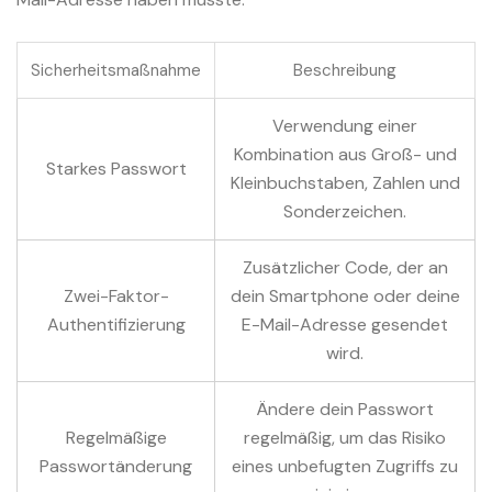
Sicherheitsmaßnahme
Beschreibung
Verwendung einer
Kombination aus Groß- und
Starkes Passwort
Kleinbuchstaben, Zahlen und
Sonderzeichen.
Zusätzlicher Code, der an
Zwei-Faktor-
dein Smartphone oder deine
Authentifizierung
E-Mail-Adresse gesendet
wird.
Ändere dein Passwort
Regelmäßige
regelmäßig, um das Risiko
Passwortänderung
eines unbefugten Zugriffs zu