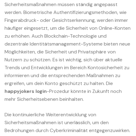
Sicherheitsmaßnahmen müssen ständig angepasst
werden. Biometrische Authentifizierungsmethoden, wie
Fingerabdruck- oder Gesichtserkennung, werden immer
häufiger eingesetzt, um die Sicherheit von Online-Konten
zu erhöhen. Auch Blockchain-Technologie und
dezentrale Identitätsmanagement-Systeme bieten neue
Möglichkeiten, die Sicherheit und Privatsphäre von
Nutzern zu schützen. Es ist wichtig, sich über aktuelle
Trends und Entwicklungen im Bereich Kontosicherheit zu
informieren und die entsprechenden Maßnahmen zu
ergreifen, um dein Konto geschützt zu halten. Die
happyjokers login
-Prozedur könnte in Zukunft noch
mehr Sicherheitsebenen beinhalten.
Die kontinuierliche Weiterentwicklung von
Sicherheitsmaßnahmen ist unerlässlich, um den
Bedrohungen durch Cyberkriminalität entgegenzuwirken.