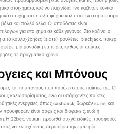
νιδιών, προσαρμοσμένη στις ανάγκες και τις προτιμήσεις
ά στοιχήματα, καζίνο παιχνίδια, live καζίνο, εικονικά
τικά στοιχήματα, η πλατφόρμα καλύπτει ένα ευρύ φάσμα
βόλεϊ και πολλά άλλα. Οι αποδόσεις είναι
λογών για στοίχημα σε κάθε γεγονός. Στο καζίνο, οι
από κουλοχέρηδες (slots), ρουλέτες, blackjack, πόκερ
οσφέρει μια μοναδική εμπειρία, καθώς οι παίκτες
ρηδες σε πραγματικό χρόνο.
ργειες και Μπόνους
ορές και τα μπόνους που παρέχει στους παίκτες της. Οι
νους καλωσορίσματος, ενώ οι υπάρχοντες παίκτες
τικές ενέργειες, όπως cashback, δωρεάν spins, και
ν προσφορών είναι σαφείς και διαφανείς, ενώ η
ορη. Η 22bet, νομιμη, προωθεί συχνά ειδικές προσφορές
α καζίνο, ενισχύοντας περαιτέρω την εμπειρία