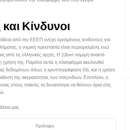
και Κίνδυνοι
άδεια από την ΕΕΕΠ ενέχει ορισμένους κινδύνους για
ήματος, η νομική προστασία είναι περιορισμένη, ενώ
ς από τις ελληνικές αρχές. Η 22bet νομιμη ανακτά
η χρήση της. Παρόλα αυτά, η πλατφόρμα ακολουθεί
ας δεδομένων, όπως η κρυπτογράφηση SSL και η χρήση
άλιση της ακεραιότητας των παιχνιδιών. Επιπλέον, η
τας στους παίκτες τη δυνατότητα να θέσουν όρια στις
ού.
άλεια μας
Πρόληψη