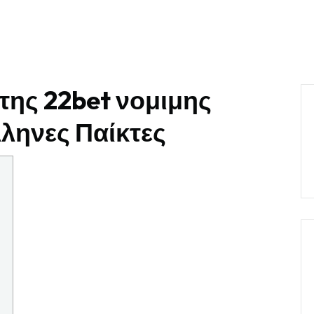
RODUCTS
OUR PROCESS
INSPIRATION
C
της 22bet νομιμης
ληνες Παίκτες