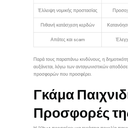
Έλλειψη νομικής προστασίας
Προσοχ
Πιθανή κατάσχεση κερδών
Κατανόηση
Απάτες και scam
Έλεγχ
Παρά τους παραπάνω κινδύνους, η δημοτικότητ
αυξάνεται, λόγω των ανταγωνιστικών αποδόσεω
προσφορών που προσφέρει.
Γκάμα Παιχνιδ
Προσφορές τη