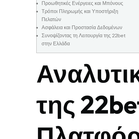
Προωθητικές Ενέργειες και Μπόνους
Τρόποι Πληρωμής και Υποστήριξη
Πελατών
Ασφάλεια και Προστασία Δεδομένων
Συνοψίζοντας τη Λειτουργία της 22bet
στην Ελλάδα
Αναλυτι
της 22be
Πλατφόρ