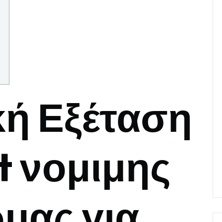
κή Εξέταση
t νομιμης
μας για