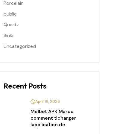
Porcelain
public
Quartz
Sinks
Uncategorized
Recent Posts
April 19, 2026
Melbet APK Maroc
comment tlcharger
lapplication de