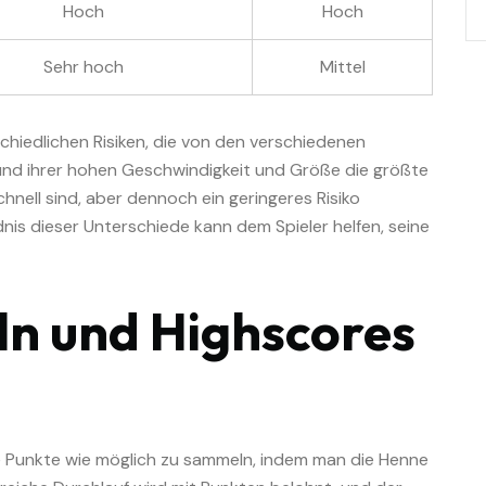
Hoch
Hoch
Sehr hoch
Mittel
schiedlichen Risiken, die von den verschiedenen
und ihrer hohen Geschwindigkeit und Größe die größte
nell sind, aber dennoch ein geringeres Risiko
dnis dieser Unterschiede kann dem Spieler helfen, seine
n und Highscores
ele Punkte wie möglich zu sammeln, indem man die Henne