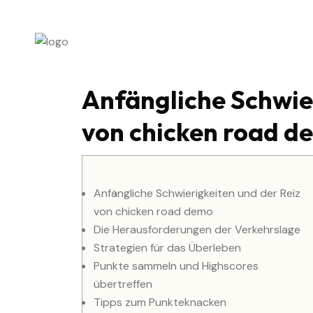
ABOUT US
P
Anfängliche Schwier
von chicken road d
Anfängliche Schwierigkeiten und der Reiz
von chicken road demo
Die Herausforderungen der Verkehrslage
Strategien für das Überleben
Punkte sammeln und Highscores
übertreffen
Tipps zum Punkteknacken