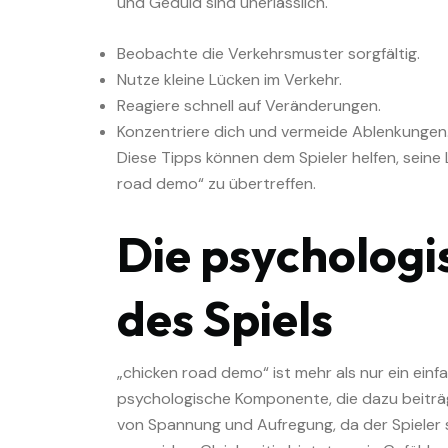
und Geduld sind unerlässlich.
Beobachte die Verkehrsmuster sorgfältig.
Nutze kleine Lücken im Verkehr.
Reagiere schnell auf Veränderungen.
Konzentriere dich und vermeide Ablenkungen
Diese Tipps können dem Spieler helfen, seine
road demo“ zu übertreffen.
Die psycholog
des Spiels
„chicken road demo“ ist mehr als nur ein einfa
psychologische Komponente, die dazu beiträgt,
von Spannung und Aufregung, da der Spieler s