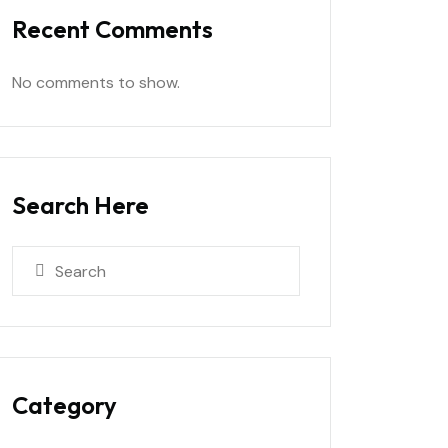
Recent Comments
No comments to show.
Search Here
Category