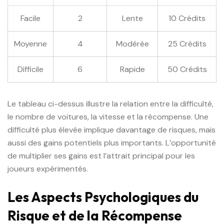
Facile
2
Lente
10 Crédits
Moyenne
4
Modérée
25 Crédits
Difficile
6
Rapide
50 Crédits
Le tableau ci-dessus illustre la relation entre la difficulté,
le nombre de voitures, la vitesse et la récompense. Une
difficulté plus élevée implique davantage de risques, mais
aussi des gains potentiels plus importants. L’opportunité
de multiplier ses gains est l’attrait principal pour les
joueurs expérimentés.
Les Aspects Psychologiques du
Risque et de la Récompense