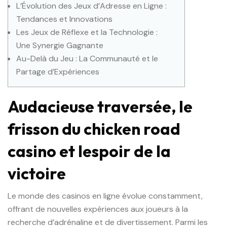
L’Évolution des Jeux d’Adresse en Ligne :
Tendances et Innovations
Les Jeux de Réflexe et la Technologie :
Une Synergie Gagnante
Au-Delà du Jeu : La Communauté et le
Partage d’Expériences
Audacieuse traversée, le
frisson du chicken road
casino et lespoir de la
victoire
Le monde des casinos en ligne évolue constamment,
offrant de nouvelles expériences aux joueurs à la
recherche d’adrénaline et de divertissement. Parmi les