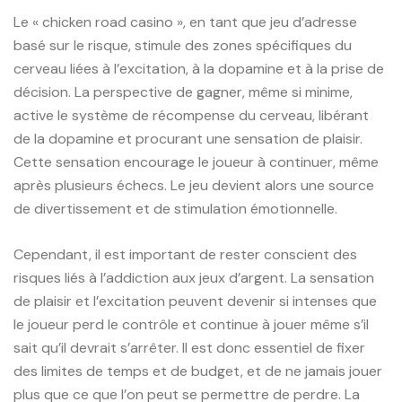
Le « chicken road casino », en tant que jeu d’adresse
basé sur le risque, stimule des zones spécifiques du
cerveau liées à l’excitation, à la dopamine et à la prise de
décision. La perspective de gagner, même si minime,
active le système de récompense du cerveau, libérant
de la dopamine et procurant une sensation de plaisir.
Cette sensation encourage le joueur à continuer, même
après plusieurs échecs. Le jeu devient alors une source
de divertissement et de stimulation émotionnelle.
Cependant, il est important de rester conscient des
risques liés à l’addiction aux jeux d’argent. La sensation
de plaisir et l’excitation peuvent devenir si intenses que
le joueur perd le contrôle et continue à jouer même s’il
sait qu’il devrait s’arrêter. Il est donc essentiel de fixer
des limites de temps et de budget, et de ne jamais jouer
plus que ce que l’on peut se permettre de perdre. La