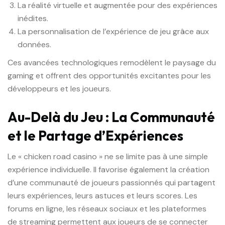
La réalité virtuelle et augmentée pour des expériences
inédites.
La personnalisation de l’expérience de jeu grâce aux
données.
Ces avancées technologiques remodèlent le paysage du
gaming et offrent des opportunités excitantes pour les
développeurs et les joueurs.
Au-Delà du Jeu : La Communauté
et le Partage d’Expériences
Le « chicken road casino » ne se limite pas à une simple
expérience individuelle. Il favorise également la création
d’une communauté de joueurs passionnés qui partagent
leurs expériences, leurs astuces et leurs scores. Les
forums en ligne, les réseaux sociaux et les plateformes
de streaming permettent aux joueurs de se connecter