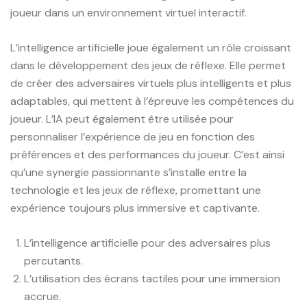
joueur dans un environnement virtuel interactif.
L’intelligence artificielle joue également un rôle croissant
dans le développement des jeux de réflexe. Elle permet
de créer des adversaires virtuels plus intelligents et plus
adaptables, qui mettent à l’épreuve les compétences du
joueur. L’IA peut également être utilisée pour
personnaliser l’expérience de jeu en fonction des
préférences et des performances du joueur. C’est ainsi
qu’une synergie passionnante s’installe entre la
technologie et les jeux de réflexe, promettant une
expérience toujours plus immersive et captivante.
L’intelligence artificielle pour des adversaires plus
percutants.
L’utilisation des écrans tactiles pour une immersion
accrue.