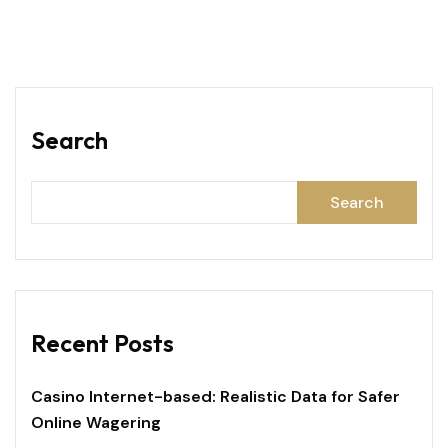
Search
Search
Recent Posts
Casino Internet-based: Realistic Data for Safer
Online Wagering