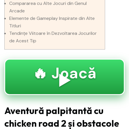
Compararea cu Alte Jocuri din Genul
Arcade
Elemente de Gameplay Inspirate din Alte
Titluri
Tendințe Viitoare în Dezvoltarea Jocurilor
de Acest Tip
🔥 Joacă
▶️
Aventură palpitantă cu
chicken road 2 și obstacole