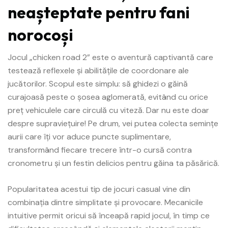
neașteptate pentru fani
norocoși
Jocul „
chicken road 2
” este o aventură captivantă care
testează reflexele și abilitățile de coordonare ale
jucătorilor. Scopul este simplu: să ghidezi o găină
curajoasă peste o șosea aglomerată, evitând cu orice
preț vehiculele care circulă cu viteză. Dar nu este doar
despre supraviețuire! Pe drum, vei putea colecta semințe
aurii care îți vor aduce puncte suplimentare,
transformând fiecare trecere într-o cursă contra
cronometru și un festin delicios pentru găina ta păsărică.
Popularitatea acestui tip de jocuri casual vine din
combinația dintre simplitate și provocare. Mecanicile
intuitive permit oricui să înceapă rapid jocul, în timp ce