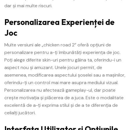
dar și mai multe riscuri.
Personalizarea Experienței de
Joc
Multe versiuni ale „chicken road 2” oferă opțiuni de
personalizare pentru a-ți îmbunătăți experiența de joc.
Poți alege diferite skin-uri pentru găina ta, oferindu-i un
aspect nou și amuzant. Unele jocuri permit, de
asemenea, modificarea aspectului șoselei sau a mașinilor,
oferindu-ți un control mai mare asupra mediului vizual.
Personalizarea nu afectează gameplay-ul, dar poate
crește motivația și plăcerea de a juca. Este o modalitate
excelentă de a-ți exprima stilul și de a te diferenția de
ceilalți jucători.
Interfața Utilizator și Opțiunile