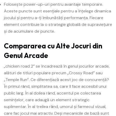
Folosește power-up-uri pentru avantaje temporare.
Aceste puncte sunt esențiale pentru a înțelege dinamica
jocului și pentru a-ți îmbunătăți performanța. Fiecare
element contribuie la o strategie globală de supraviețuire
și de acumulare de puncte.
Compararea cu Alte Jocuri din
Genul Arcade
„chicken road 2” se încadrează în genul jocurilor arcade,
alături de titluri populare precum „Crossy Road” sau
„Temple Run”. Ce diferențiază acest joc de concurență?
În primul rând, simplitatea sa, care îl face accesibil unui
public larg. În al doilea rând, accentul pe colectarea
semințelor, care adaugă un element strategic
suplimentar. În al treilea rând, umorul și farmecul vizual,
care fac jocul mai atractiv. Deși mecanicile de bază sunt