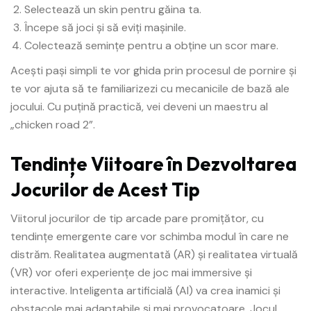
Selectează un skin pentru găina ta.
Începe să joci și să eviți mașinile.
Colectează semințe pentru a obține un scor mare.
Acești pași simpli te vor ghida prin procesul de pornire și
te vor ajuta să te familiarizezi cu mecanicile de bază ale
jocului. Cu puțină practică, vei deveni un maestru al
„chicken road 2”.
Tendințe Viitoare în Dezvoltarea
Jocurilor de Acest Tip
Viitorul jocurilor de tip arcade pare promițător, cu
tendințe emergente care vor schimba modul în care ne
distrăm. Realitatea augmentată (AR) și realitatea virtuală
(VR) vor oferi experiențe de joc mai immersive și
interactive. Inteligenta artificială (AI) va crea inamici și
obstacole mai adaptabile și mai provocatoare. Jocul