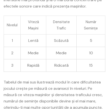
efectele sonore care indică prezența mașinilor.
Viteză
Densitate
Număr
Nivelul
Mașini
Trafic
Semințe
1
Lentă
Scăzută
5
2
Medie
Medie
10
3
Rapidă
Ridicatã
15
Tabelul de mai sus ilustrează modul în care dificultatea
jocului crește pe măsură ce avansezi în niveluri. Pe
măsură ce viteza mașinilor și densitatea traficului cresc,
numărul de semințe disponibile devine și el mai mare,
oferindu-ți mai multe oportunități de a acumula puncte,