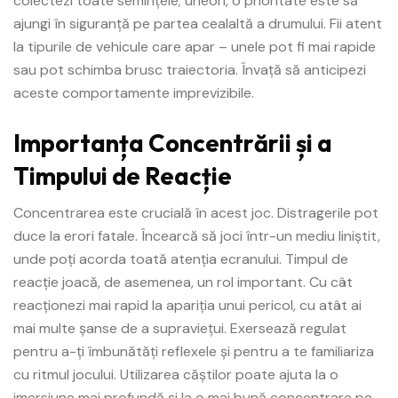
colectezi toate semințele; uneori, o prioritate este să
ajungi în siguranță pe partea cealaltă a drumului. Fii atent
la tipurile de vehicule care apar – unele pot fi mai rapide
sau pot schimba brusc traiectoria. Învață să anticipezi
aceste comportamente imprevizibile.
Importanța Concentrării și a
Timpului de Reacție
Concentrarea este crucială în acest joc. Distragerile pot
duce la erori fatale. Încearcă să joci într-un mediu liniștit,
unde poți acorda toată atenția ecranului. Timpul de
reacție joacă, de asemenea, un rol important. Cu cât
reacționezi mai rapid la apariția unui pericol, cu atât ai
mai multe șanse de a supraviețui. Exersează regulat
pentru a-ți îmbunătăți reflexele și pentru a te familiariza
cu ritmul jocului. Utilizarea căștilor poate ajuta la o
imersiune mai profundă și la o mai bună concentrare pe