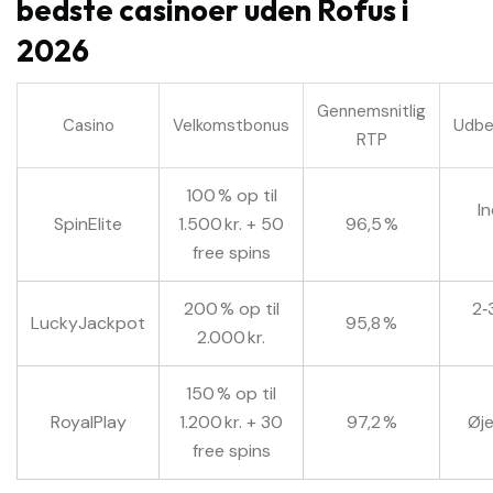
bedste casinoer uden Rofus i
2026
Gennemsnitlig
Casino
Velkomstbonus
Udbe
RTP
100 % op til
In
SpinElite
1.500 kr. + 50
96,5 %
free spins
200 % op til
2‑
LuckyJackpot
95,8 %
2.000 kr.
150 % op til
RoyalPlay
1.200 kr. + 30
97,2 %
Øje
free spins