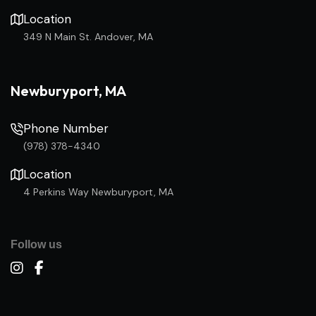
Location
349 N Main St. Andover, MA
Newburyport, MA
Phone Number
(978) 378-4340
Location
4 Perkins Way Newburyport, MA
Follow us