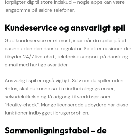
forpligter dig til store indskud – nogle apps kan være
langsomme på ældre telefoner.
Kundeservice og ansvarligt spil
God kundeservice er et must, især når du spiller på et
casino uden den danske regulator. Se efter casinoer der
tilbyder 24/7 live‑chat, telefonisk support på dansk og
e‑mail med hurtige svartider.
Ansvarligt spil er også vigtigt. Selv om du spiller uden
Rofus, skal du kunne sætte indbetalingsgrænser,
selvudelukkelse og få adgang til værktøjer som
“Reality‑check”. Mange licenserede udbydere har disse
funktioner indbygget i brugerprofilen.
Sammenligningstabel – de