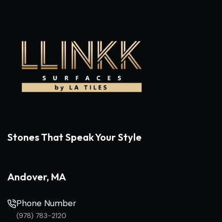
Stones That Speak Your Style
Andover, MA
Phone Number
(978) 783-2120