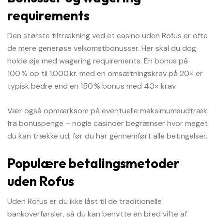
requirements
Den største tiltrækning ved et casino uden Rofus er ofte
de mere generøse velkomstbonusser. Her skal du dog
holde øje med wagering requirements. En bonus på
100 % op til 1.000 kr. med en omsætningskrav på 20× er
typisk bedre end en 150 % bonus med 40× krav.
Vær også opmærksom på eventuelle maksimumsudtræk
fra bonuspenge – nogle casinoer begrænser hvor meget
du kan trække ud, før du har gennemført alle betingelser.
Populære betalingsmetoder
uden Rofus
Uden Rofus er du ikke låst til de traditionelle
bankoverførsler, så du kan benytte en bred vifte af