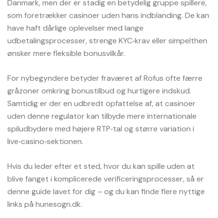
Danmark, men der er stadig en betydelig gruppe spillere,
som foretrækker casinoer uden hans indblanding. De kan
have haft dårlige oplevelser med lange
udbetalingsprocesser, strenge KYC‑krav eller simpelthen
ønsker mere fleksible bonusvilkår.
For nybegyndere betyder fraværet af Rofus ofte færre
gråzoner omkring bonustilbud og hurtigere indskud.
Samtidig er der en udbredt opfattelse af, at casinoer
uden denne regulator kan tilbyde mere internationale
spiludbydere med højere RTP‑tal og større variation i
live‑casino‑sektionen.
Hvis du leder efter et sted, hvor du kan spille uden at
blive fanget i komplicerede verificeringsprocesser, så er
denne guide lavet for dig – og du kan finde flere nyttige
links på
hunesogn.dk
.