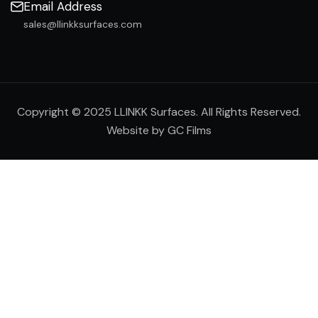
Email Address
sales@llinkksurfaces.com
Copyright © 2025 LLINKK Surfaces. All Rights Reserved.
Website by GC Films