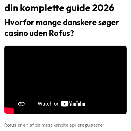
din komplette guide 2026
Hvorfor mange danskere søger
casino uden Rofus?
Rofus er en af de mest kendte spilleregulatorer i