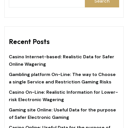
Search
Recent Posts
Casino Internet-based: Realistic Data for Safer
Online Wagering
Gambling platform On-Line: The way to Choose
a single Service and Restriction Gaming Risks
Casino On-Line: Realistic Information for Lower-
risk Electronic Wagering
Gaming site Online: Useful Data for the purpose
of Safer Electronic Gaming
Casino Online: Useful Data for the purpose of