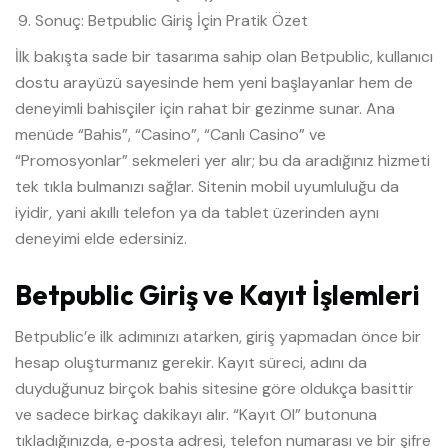
Sonuç: Betpublic Giriş İçin Pratik Özet
İlk bakışta sade bir tasarıma sahip olan Betpublic, kullanıcı
dostu arayüzü sayesinde hem yeni başlayanlar hem de
deneyimli bahisçiler için rahat bir gezinme sunar. Ana
menüde “Bahis”, “Casino”, “Canlı Casino” ve
“Promosyonlar” sekmeleri yer alır; bu da aradığınız hizmeti
tek tıkla bulmanızı sağlar. Sitenin mobil uyumluluğu da
iyidir, yani akıllı telefon ya da tablet üzerinden aynı
deneyimi elde edersiniz.
Betpublic Giriş ve Kayıt İşlemleri
Betpublic’e ilk adımınızı atarken, giriş yapmadan önce bir
hesap oluşturmanız gerekir. Kayıt süreci, adını da
duyduğunuz birçok bahis sitesine göre oldukça basittir
ve sadece birkaç dakikayı alır. “Kayıt Ol” butonuna
tıkladığınızda, e‑posta adresi, telefon numarası ve bir şifre