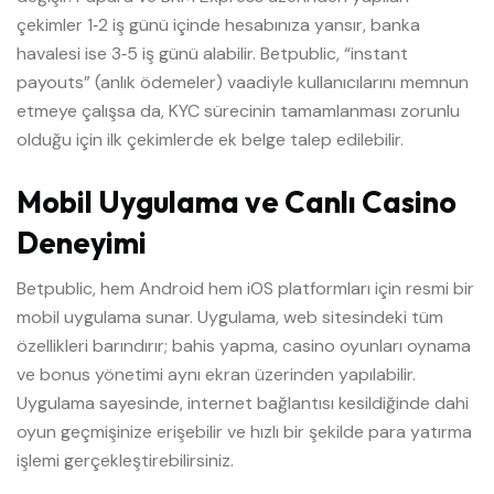
çekimler 1‑2 iş günü içinde hesabınıza yansır, banka
havalesi ise 3‑5 iş günü alabilir. Betpublic, “instant
payouts” (anlık ödemeler) vaadiyle kullanıcılarını memnun
etmeye çalışsa da, KYC sürecinin tamamlanması zorunlu
olduğu için ilk çekimlerde ek belge talep edilebilir.
Mobil Uygulama ve Canlı Casino
Deneyimi
Betpublic, hem Android hem iOS platformları için resmi bir
mobil uygulama sunar. Uygulama, web sitesindeki tüm
özellikleri barındırır; bahis yapma, casino oyunları oynama
ve bonus yönetimi aynı ekran üzerinden yapılabilir.
Uygulama sayesinde, internet bağlantısı kesildiğinde dahi
oyun geçmişinize erişebilir ve hızlı bir şekilde para yatırma
işlemi gerçekleştirebilirsiniz.