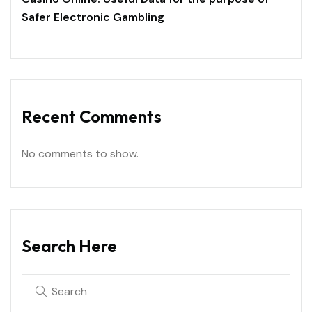
Safer Electronic Gambling
Recent Comments
No comments to show.
Search Here