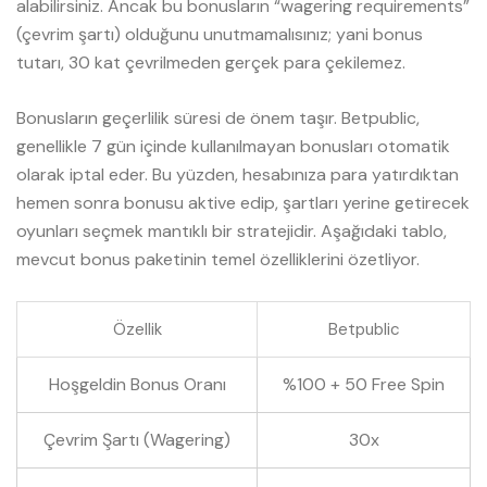
alabilirsiniz. Ancak bu bonusların “wagering requirements”
(çevrim şartı) olduğunu unutmamalısınız; yani bonus
tutarı, 30 kat çevrilmeden gerçek para çekilemez.
Bonusların geçerlilik süresi de önem taşır. Betpublic,
genellikle 7 gün içinde kullanılmayan bonusları otomatik
olarak iptal eder. Bu yüzden, hesabınıza para yatırdıktan
hemen sonra bonusu aktive edip, şartları yerine getirecek
oyunları seçmek mantıklı bir stratejidir. Aşağıdaki tablo,
mevcut bonus paketinin temel özelliklerini özetliyor.
Özellik
Betpublic
Hoşgeldin Bonus Oranı
%100 + 50 Free Spin
Çevrim Şartı (Wagering)
30x