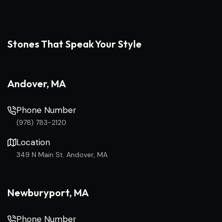
Stones That Speak Your Style
Andover, MA
Phone Number
(978) 783-2120
Location
349 N Main St. Andover, MA
Newburyport, MA
Phone Number