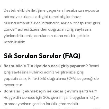
Destek ekibiyle iletişime geçerken, hesabınızın e‑posta
adresi ve kullanıcı adı gibi temel bilgileri hazır
bulundurmanız süreci hızlandırır. Ayrıca, “betpublic giriş
güncel” adresi üzerinden doğrudan giriş sayfasına
yönlendirilirseniz, sorularınızı daha net bir şekilde
iletebilirsiniz.
Sık Sorulan Sorular (FAQ)
Betpublic’e Türkiye’den nasıl giriş yaparım?
Resmi
giriş sayfasına kullanıcı adınız ve şifrenizle giriş
yapabilirsiniz; iki faktörlü doğrulama (2FA) seçeneği de
mevcuttur.
Bonusları çekmek için ne kadar çevrim şartı var?
Hoşgeldin bonusu için 30x çevrim şartı uygulanır; diğer
promosyonların şartları farklılık gösterebilir.