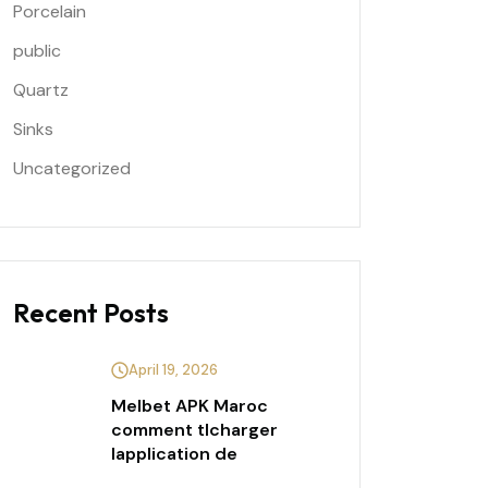
Porcelain
public
Quartz
Sinks
Uncategorized
Recent Posts
April 19, 2026
Melbet APK Maroc
comment tlcharger
lapplication de