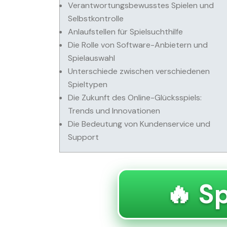
Verantwortungsbewusstes Spielen und
Selbstkontrolle
Anlaufstellen für Spielsuchthilfe
Die Rolle von Software-Anbietern und
Spielauswahl
Unterschiede zwischen verschiedenen
Spieltypen
Die Zukunft des Online-Glücksspiels:
Trends und Innovationen
Die Bedeutung von Kundenservice und
Support
🔥 Sp