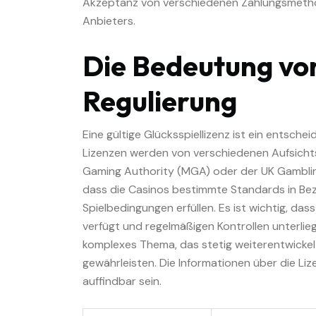
Akzeptanz von verschiedenen Zahlungsmethoden
Anbieters.
Die Bedeutung von
Regulierung
Eine gültige Glücksspiellizenz ist ein entsch
Lizenzen werden von verschiedenen Aufsichts
Gaming Authority (MGA) oder der UK Gamblin
dass die Casinos bestimmte Standards in Bezu
Spielbedingungen erfüllen. Es ist wichtig, da
verfügt und regelmäßigen Kontrollen unterliegt
komplexes Thema, das stetig weiterentwickelt
gewährleisten. Die Informationen über die Liz
auffindbar sein.