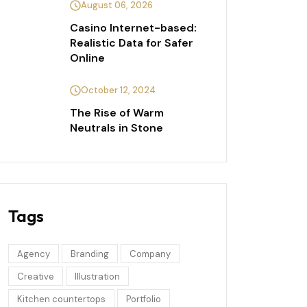
August 06, 2026
Casino Internet-based:
Realistic Data for Safer
Online
October 12, 2024
The Rise of Warm
Neutrals in Stone
Tags
Agency
Branding
Company
Creative
Illustration
Kitchen countertops
Portfolio