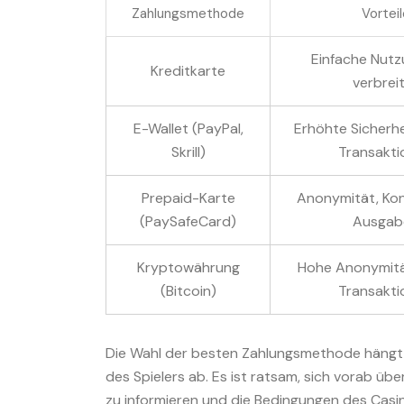
Zahlungsmethode
Vorteil
Einfache Nutz
Kreditkarte
verbrei
E-Wallet (PayPal,
Erhöhte Sicherhe
Skrill)
Transakti
Prepaid-Karte
Anonymität, Kon
(PaySafeCard)
Ausgab
Kryptowährung
Hohe Anonymität
(Bitcoin)
Transakti
Die Wahl der besten Zahlungsmethode hängt v
des Spielers ab. Es ist ratsam, sich vorab ü
zu informieren und die Bedingungen des Casino