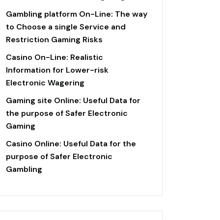
Gambling platform On-Line: The way
to Choose a single Service and
Restriction Gaming Risks
Casino On-Line: Realistic
Information for Lower-risk
Electronic Wagering
Gaming site Online: Useful Data for
the purpose of Safer Electronic
Gaming
Casino Online: Useful Data for the
purpose of Safer Electronic
Gambling