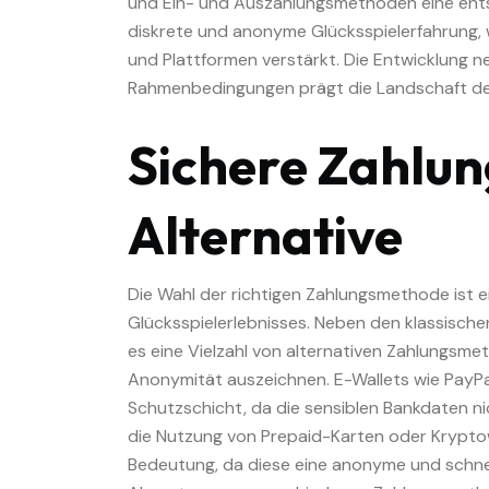
und Ein- und Auszahlungsmethoden eine entsch
diskrete und anonyme Glücksspielerfahrung, 
und Plattformen verstärkt. Die Entwicklung n
Rahmenbedingungen prägt die Landschaft des 
Sichere Zahlu
Alternative
Die Wahl der richtigen Zahlungsmethode ist ei
Glücksspielerlebnisses. Neben den klassisch
es eine Vielzahl von alternativen Zahlungsme
Anonymität auszeichnen. E-Wallets wie PayPal 
Schutzschicht, da die sensiblen Bankdaten n
die Nutzung von Prepaid-Karten oder Krypt
Bedeutung, da diese eine anonyme und schnel