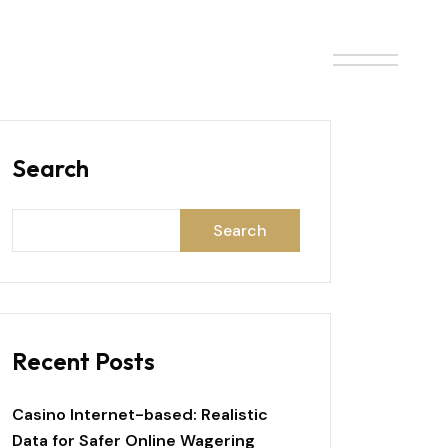
ONTACT
BLOG
Search
Search
Recent Posts
Casino Internet-based: Realistic
Data for Safer Online Wagering