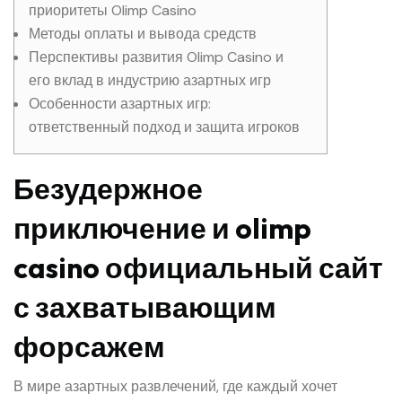
приоритеты Olimp Casino
Методы оплаты и вывода средств
Перспективы развития Olimp Casino и
его вклад в индустрию азартных игр
Особенности азартных игр:
ответственный подход и защита игроков
Безудержное
приключение и olimp
casino официальный сайт
с захватывающим
форсажем
В мире азартных развлечений, где каждый хочет