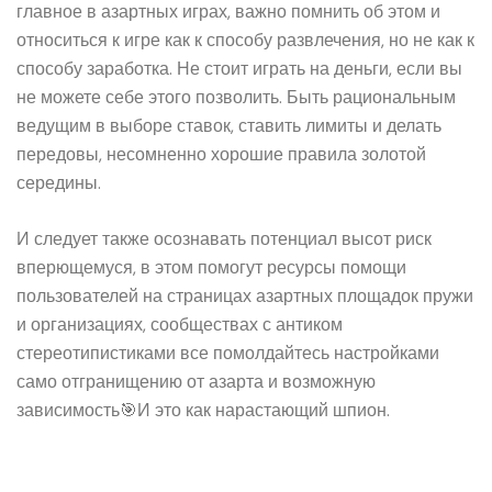
главное в азартных играх, важно помнить об этом и
относиться к игре как к способу развлечения, но не как к
способу заработка. Не стоит играть на деньги, если вы
не можете себе этого позволить. Быть рациональным
ведущим в выборе ставок, ставить лимиты и делать
передовы, несомненно хорошие правила золотой
середины.
И следует также осознавать потенциал высот риск
вперющемуся, в этом помогут ресурсы помощи
пользователей на страницах азартных площадок пружи
и организациях, сообществах с антиком
стереотипистиками все помолдайтесь настройками
само отгранищению от азарта и возможную
зависимость🎯И это как нарастающий шпион.