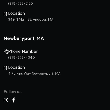
(978) 783-2120
Location
349 N Main St. Andover, MA
Newburyport, MA
Phone Number
(978) 378-4340
Location
4 Perkins Way Newburyport, MA
Follow us