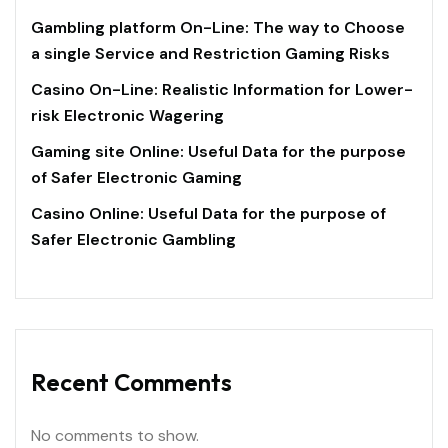
Gambling platform On-Line: The way to Choose
a single Service and Restriction Gaming Risks
Casino On-Line: Realistic Information for Lower-
risk Electronic Wagering
Gaming site Online: Useful Data for the purpose
of Safer Electronic Gaming
Casino Online: Useful Data for the purpose of
Safer Electronic Gambling
Recent Comments
No comments to show.