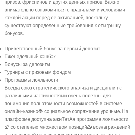
призов, фриспинов и других ценных призов. Важно
внимательно ознакомиться с правилами и условиями
каждой акции перед ее активацией, поскольку
существуют определенные требования к отыгрышу
бонусов.
Приветственный бонус за первый депозит
Еженедельный кэшбэк
Бонусы за депозиты
Турниры с призовым фондом
Программы лояльности
Всегда союз стратегического анализа и дисциплин с
различными частичностями очень полезны для
понимания полнатомности возможностей в системе
онлайн-казино🌟 социальное сопряжение урочные. На
платформе доступна ажиТатАя программа лояльности
🎁 со степенью множеством позиций🎁 вознаграждений
и с возлияний на всю производительность какая ты