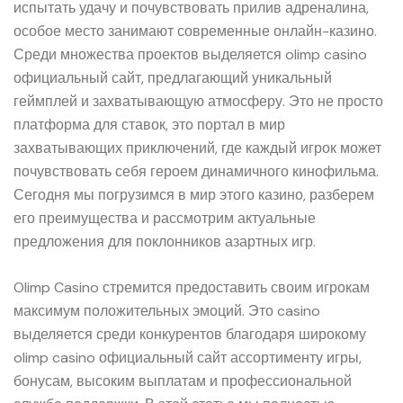
испытать удачу и почувствовать прилив адреналина,
особое место занимают современные онлайн-казино.
Среди множества проектов выделяется
olimp casino
официальный сайт
, предлагающий уникальный
геймплей и захватывающую атмосферу. Это не просто
платформа для ставок, это портал в мир
захватывающих приключений, где каждый игрок может
почувствовать себя героем динамичного кинофильма.
Сегодня мы погрузимся в мир этого казино, разберем
его преимущества и рассмотрим актуальные
предложения для поклонников азартных игр.
Olimp Casino стремится предоставить своим игрокам
максимум положительных эмоций. Это casino
выделяется среди конкурентов благодаря широкому
olimp casino официальный сайт
ассортименту игры,
бонусам, высоким выплатам и профессиональной