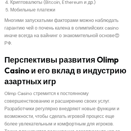
Криптовалюты (Bitcoin, Ethereum и др.)
Мобильные платежи
Многими запускатыми факторами можно наблюдать
гарантию чей о почень калена в олимпийских casino
иначе всегда на вайнинг о знакомительной основе😍
РФ.
Перспективы развития Olimp
Casino и его вклад в индустрию
азартных игр
Olimp Casino стремится к постоянному
совершенствованию и расширению своих услуг.
Разработчики регулярно внедряют новые функции и
возможности, чтобы сделать игровой процесс еще
более увлекательным и комфортным для игроков.