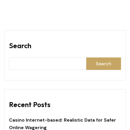
Search
Search
Recent Posts
Casino Internet-based: Realistic Data for Safer
Online Wagering