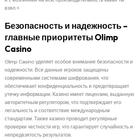
взял.⭐
Безопасность и надежность –
главные приоритеты Olimp
Casino
Olimp Casino уделяет особое внимание безопасности и
надежности. Все данные игроков защищены
современными системами шифрования, что
обеспечивает конфиденциальность и предотвращает
утечку информации. Казино имеет лицензию, выданную
авторитетным регулятором, что подтверждает его
легальность и соответствие международным
стандартам. Также казино проводит регулярные
проверки честности игр, что гарантирует случайность и
непредвзятость результатов.