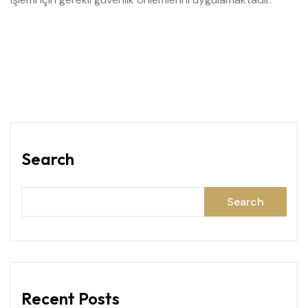
Search
Search
Recent Posts