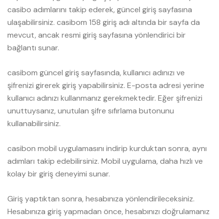
casibo adımlarını takip ederek, güncel giriş sayfasına
ulaşabilirsiniz. casibom 158 giriş adı altında bir sayfa da
mevcut, ancak resmi giriş sayfasına yönlendirici bir
bağlantı sunar.
casibom güncel giriş sayfasında, kullanıcı adınızı ve
şifrenizi girerek giriş yapabilirsiniz. E-posta adresi yerine
kullanıcı adınızı kullanmanız gerekmektedir. Eğer şifrenizi
unuttuysanız, unutulan şifre sıfırlama butonunu
kullanabilirsiniz.
casibon mobil uygulamasını indirip kurduktan sonra, aynı
adımları takip edebilirsiniz. Mobil uygulama, daha hızlı ve
kolay bir giriş deneyimi sunar.
Giriş yaptıktan sonra, hesabınıza yönlendirileceksiniz.
Hesabınıza giriş yapmadan önce, hesabınızı doğrulamanız