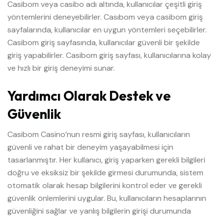
Casibom veya casibo adı altında, kullanıcılar çeşitli giriş
yöntemlerini deneyebilirler. Casıbom veya casibom giriş
sayfalarında, kullanıcılar en uygun yöntemleri seçebilirler.
Casibom giriş sayfasında, kullanıcılar güvenli bir şekilde
giriş yapabilirler. Casibom giriş sayfası, kullanıcılarına kolay
ve hızlı bir giriş deneyimi sunar.
Yardımcı Olarak Destek ve
Güvenlik
Casibom Casino’nun resmi giriş sayfası, kullanıcıların
güvenli ve rahat bir deneyim yaşayabilmesi için
tasarlanmıştır. Her kullanıcı, giriş yaparken gerekli bilgileri
doğru ve eksiksiz bir şekilde girmesi durumunda, sistem
otomatik olarak hesap bilgilerini kontrol eder ve gerekli
güvenlik önlemlerini uygular. Bu, kullanıcıların hesaplarının
güvenliğini sağlar ve yanlış bilgilerin girişi durumunda