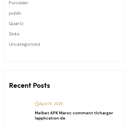
Porcelain
public
Quartz
Sinks
Uncategorized
Recent Posts
April 19, 2026
Melbet APK Maroc comment tlcharger
lapplication de