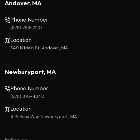
Andover, MA
Phone Number
(978) 783-2120
Location
349 N Main St. Andover, MA
Newburyport, MA
Phone Number
(978) 378-4340
Location
4 Perkins Way Newburyport, MA
Follow us