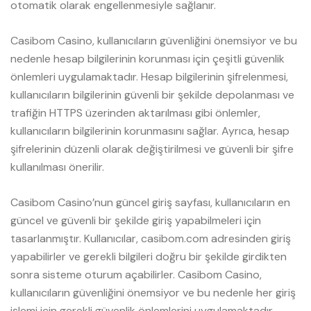
otomatik olarak engellenmesiyle sağlanır.
Casibom Casino, kullanıcıların güvenliğini önemsiyor ve bu
nedenle hesap bilgilerinin korunması için çeşitli güvenlik
önlemleri uygulamaktadır. Hesap bilgilerinin şifrelenmesi,
kullanıcıların bilgilerinin güvenli bir şekilde depolanması ve
trafiğin HTTPS üzerinden aktarılması gibi önlemler,
kullanıcıların bilgilerinin korunmasını sağlar. Ayrıca, hesap
şifrelerinin düzenli olarak değiştirilmesi ve güvenli bir şifre
kullanılması önerilir.
Casibom Casino’nun güncel giriş sayfası, kullanıcıların en
güncel ve güvenli bir şekilde giriş yapabilmeleri için
tasarlanmıştır. Kullanıcılar, casibom.com adresinden giriş
yapabilirler ve gerekli bilgileri doğru bir şekilde girdikten
sonra sisteme oturum açabilirler. Casibom Casino,
kullanıcıların güvenliğini önemsiyor ve bu nedenle her giriş
işlemi için gerekli güvenlik önlemlerini uygulamaktadır.