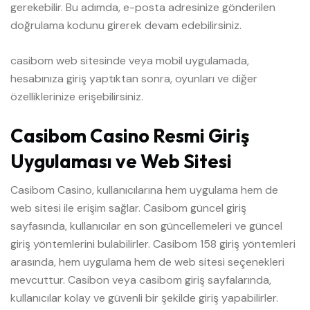
gerekebilir. Bu adımda, e-posta adresinize gönderilen
doğrulama kodunu girerek devam edebilirsiniz.
casibom web sitesinde veya mobil uygulamada,
hesabınıza giriş yaptıktan sonra, oyunları ve diğer
özelliklerinize erişebilirsiniz.
Casibom Casino Resmi Giriş
Uygulaması ve Web Sitesi
Casibom Casino, kullanıcılarına hem uygulama hem de
web sitesi ile erişim sağlar. Casibom güncel giriş
sayfasında, kullanıcılar en son güncellemeleri ve güncel
giriş yöntemlerini bulabilirler. Casibom 158 giriş yöntemleri
arasında, hem uygulama hem de web sitesi seçenekleri
mevcuttur. Casibon veya casibom giriş sayfalarında,
kullanıcılar kolay ve güvenli bir şekilde giriş yapabilirler.