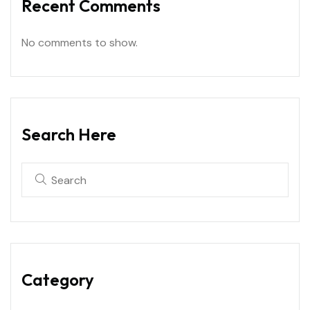
Recent Comments
No comments to show.
Search Here
Category