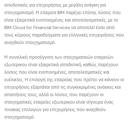
αποδοτικός για επιχειρήσεις με μεγάλη ανάγκη για
στοιχηματισμό. Η εταιρεία IBM παρέχει επίσης λύσεις που
είναι εξαιρετικά ενοποιημένες και αποτελεσματικές, με το
IBM Cloud for Financial Services να αποτελεί έναν από
τους κύριους παραδείγματα για ελληνικές επιχειρήσεις που
αναχθούν στοιχηματισμό.
Η συνολική προσέγγιση των στοιχηματικών εταιρειών
εξωτερικου είναι εξαιρετικά αποδοτική, καθώς παρέχουν
λύσεις που είναι ενοποιημένες, αποτελεσματικές και
ευέλικτες. Η επιλογή της εταιρείας που πρέπει να κάνουν οι
επιχειρήσεις εξαρτάται από τις συγκεκριμένες ανάγκες και
απαιτήσεις τους, αλλά οι λύσεις που παρέχουν οι
στοιχηματικές εταιρείες εξωτερικου είναι σίγουρα ένας
πινακας επιλογών για επιχειρήσεις που αναχθούν
στοιχηματισμό.