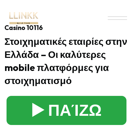
Casino 10116
Στοιχηματικές εταιρίες στην
Ελλάδα – Οι καλύτερες
mobile πλατφόρμες για
στοιχηματισμό
▶️ ΠΑΊΖΩ