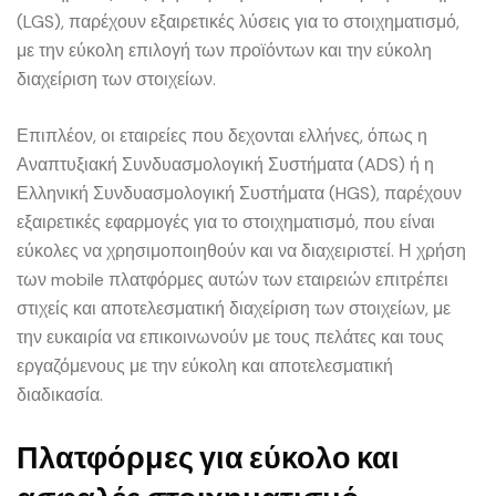
(LGS), παρέχουν εξαιρετικές λύσεις για το στοιχηματισμό,
με την εύκολη επιλογή των προϊόντων και την εύκολη
διαχείριση των στοιχείων.
Επιπλέον, οι εταιρείες που δεχονται ελλήνες, όπως η
Αναπτυξιακή Συνδυασμολογική Συστήματα (ADS) ή η
Ελληνική Συνδυασμολογική Συστήματα (HGS), παρέχουν
εξαιρετικές εφαρμογές για το στοιχηματισμό, που είναι
εύκολες να χρησιμοποιηθούν και να διαχειριστεί. Η χρήση
των mobile πλατφόρμες αυτών των εταιρειών επιτρέπει
στιχείς και αποτελεσματική διαχείριση των στοιχείων, με
την ευκαιρία να επικοινωνούν με τους πελάτες και τους
εργαζόμενους με την εύκολη και αποτελεσματική
διαδικασία.
Πλατφόρμες για εύκολο και