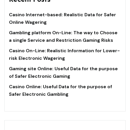
Casino Internet-based: Realistic Data for Safer
Online Wagering
Gambling platform On-Line: The way to Choose
a single Service and Restriction Gaming Risks
Casino On-Line: Realistic Information for Lower-
risk Electronic Wagering
Gaming site Online: Useful Data for the purpose
of Safer Electronic Gaming
Casino Online: Useful Data for the purpose of
Safer Electronic Gambling