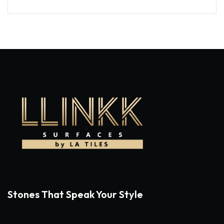
Stones That Speak Your Style