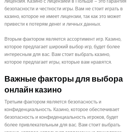
лицензия. Казино с лицензией в Польше – это гарантия
безопасности и честности игры. Вам не стоит играть в
казино, которое не имеет лицензии, так как это может
привести к потерям денег и личных данных.
Вторым фактором является ассортимент игр. Казино,
которое предлагает широкий выбор игр, будет более
интересным для вас. Вам стоит выбрать казино,
которое предлагает игры, которые вам нравятся.
Важные факторы для выбора
онлайн казино
Третьим фактором является безопасность и
конфиденциальность. Казино, которое обеспечивает
безопасность и конфиденциальность игроков, будет
более привлекательным для вас. Вам стоит выбрать