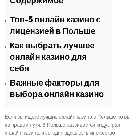
Содержимое
Топ-5 онлайн казино с
лицензией в Польше
Как выбрать лучшее
онлайн казино для
себя
Важные факторы для
выбора онлайн казино
Если вы ищете лучшие онлайн казино в Польше, то вы
на правом пути. В Польше развивается индустрия
онлайн-казино, и сегодня здесь есть множество