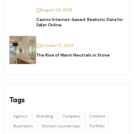
August 06, 2026
Casino Internet-based: Realistic Data for
Safer Online
October 12, 2024
The Rise of Warm Neutrals in Stone
Tags
Agency
Branding
Company
Creative
Illustration
Kitchen countertops
Portfolio