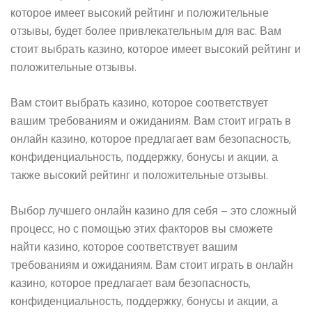
которое имеет высокий рейтинг и положительные
отзывы, будет более привлекательным для вас. Вам
стоит выбрать казино, которое имеет высокий рейтинг и
положительные отзывы.
Вам стоит выбрать казино, которое соответствует
вашим требованиям и ожиданиям. Вам стоит играть в
онлайн казино, которое предлагает вам безопасность,
конфиденциальность, поддержку, бонусы и акции, а
также высокий рейтинг и положительные отзывы.
Выбор лучшего онлайн казино для себя – это сложный
процесс, но с помощью этих факторов вы сможете
найти казино, которое соответствует вашим
требованиям и ожиданиям. Вам стоит играть в онлайн
казино, которое предлагает вам безопасность,
конфиденциальность, поддержку, бонусы и акции, а