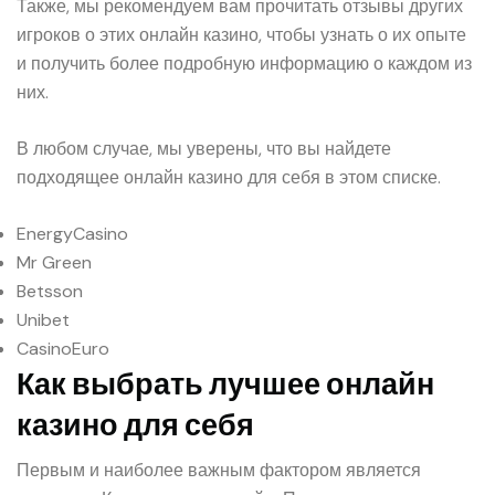
Также, мы рекомендуем вам прочитать отзывы других
игроков о этих онлайн казино, чтобы узнать о их опыте
и получить более подробную информацию о каждом из
них.
В любом случае, мы уверены, что вы найдете
подходящее онлайн казино для себя в этом списке.
EnergyCasino
Mr Green
Betsson
Unibet
CasinoEuro
Как выбрать лучшее онлайн
казино для себя
Первым и наиболее важным фактором является