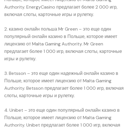
Authority. EnergyCasino предлагает более 2 000 игр,
включая слоты, карточные игры и рулетку.
2.
казино онлайн польша
Mr Green – это еще один
популярный онлайн казино в Польше, которое имеет
лицензию от Malta Gaming Authority. Mr Green
предлагает более 1 000 игр, включая слоты, карточные
игры и рулетку.
3. Betsson – это еще один надежный онлайн казино в
Польше, которое имеет лицензию от Malta Gaming
Authority. Betsson предлагает более 1 000 игр, включая
слоты, карточные игры и рулетку.
4. Unibet – это еще один популярный онлайн казино в
Польше, которое имеет лицензию от Malta Gaming
Authority. Unibet предлагает более 1 000 игр, включая