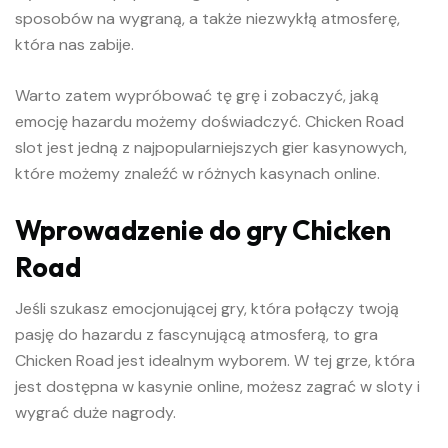
sposobów na wygraną, a także niezwykłą atmosferę,
która nas zabije.
Warto zatem wypróbować tę grę i zobaczyć, jaką
emocję hazardu możemy doświadczyć. Chicken Road
slot jest jedną z najpopularniejszych gier kasynowych,
które możemy znaleźć w różnych kasynach online.
Wprowadzenie do gry Chicken
Road
Jeśli szukasz emocjonującej gry, która połączy twoją
pasję do hazardu z fascynującą atmosferą, to gra
Chicken Road jest idealnym wyborem. W tej grze, która
jest dostępna w kasynie online, możesz zagrać w sloty i
wygrać duże nagrody.