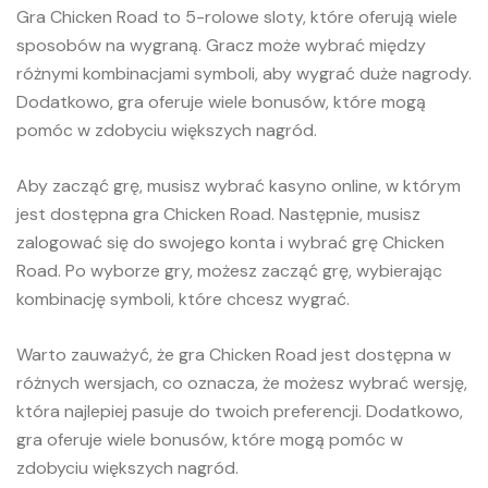
Gra Chicken Road to 5-rolowe sloty, które oferują wiele
sposobów na wygraną. Gracz może wybrać między
różnymi kombinacjami symboli, aby wygrać duże nagrody.
Dodatkowo, gra oferuje wiele bonusów, które mogą
pomóc w zdobyciu większych nagród.
Aby zacząć grę, musisz wybrać kasyno online, w którym
jest dostępna gra Chicken Road. Następnie, musisz
zalogować się do swojego konta i wybrać grę Chicken
Road. Po wyborze gry, możesz zacząć grę, wybierając
kombinację symboli, które chcesz wygrać.
Warto zauważyć, że gra Chicken Road jest dostępna w
różnych wersjach, co oznacza, że możesz wybrać wersję,
która najlepiej pasuje do twoich preferencji. Dodatkowo,
gra oferuje wiele bonusów, które mogą pomóc w
zdobyciu większych nagród.