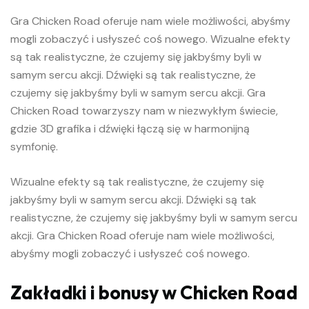
Gra Chicken Road oferuje nam wiele możliwości, abyśmy
mogli zobaczyć i usłyszeć coś nowego. Wizualne efekty
są tak realistyczne, że czujemy się jakbyśmy byli w
samym sercu akcji. Dźwięki są tak realistyczne, że
czujemy się jakbyśmy byli w samym sercu akcji. Gra
Chicken Road towarzyszy nam w niezwykłym świecie,
gdzie 3D grafika i dźwięki łączą się w harmonijną
symfonię.
Wizualne efekty są tak realistyczne, że czujemy się
jakbyśmy byli w samym sercu akcji. Dźwięki są tak
realistyczne, że czujemy się jakbyśmy byli w samym sercu
akcji. Gra Chicken Road oferuje nam wiele możliwości,
abyśmy mogli zobaczyć i usłyszeć coś nowego.
Zakładki i bonusy w Chicken Road