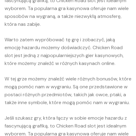
fascynującą grafiką, to Chicken Road slot jest idealnym
wyborem. Ta popularna gra kasynowa oferuje nam wiele
sposobów na wygraną, a także niezwykłą atmosferę,
która nas zabije.
Warto zatem wypróbować tę grę i zobaczyć, jaką
emocję hazardu możemy doświadczyć. Chicken Road
slot jest jedną z najpopularniejszych gier kasynowych,
które możemy znaleźć w różnych kasynach online.
W tej grze możemy znaleźć wiele różnych bonusów, które
mogą pomóc nam w wygraniu. Są one przedstawione w
postaci różnych przedmiotów, takich jak owce, ptaki, a
także inne symbole, które mogą pomóc nam w wygraniu.
Jeśli szukasz gry, która łączy w sobie emocje hazardu z
fascynującą grafiką, to Chicken Road slot jest idealnym
wyborem. Ta popularna gra kasynowa oferuje nam wiele