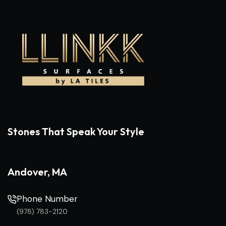
Stones That Speak Your Style
Andover, MA
Phone Number
(978) 783-2120