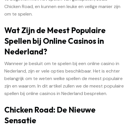
Chicken Road, en kunnen een leuke en veilige manier zijn
om te spelen.
Wat Zijn de Meest Populaire
Spellen bij Online Casinos in
Nederland?
Wanneer je besluit om te spelen bij een online casino in
Nederland, zijn er vele opties beschikbaar. Het is echter
belangrijk om te weten welke spellen de meest populaire
zijn en waarom. In dit artikel zullen we de meest populaire
spellen bij online casinos in Nederland bespreken.
Chicken Road: De Nieuwe
Sensatie