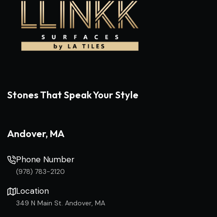
Stones That Speak Your Style
Andover, MA
Phone Number
(978) 783-2120
Location
349 N Main St. Andover, MA