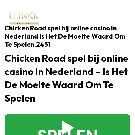
Chicken Road spel bij online casino in
Nederland Is Het De Moeite Waard Om
Te Spelen.2451
Chicken Road spel bij online
casino in Nederland – Is Het
De Moeite Waard Om Te
Spelen
▶️