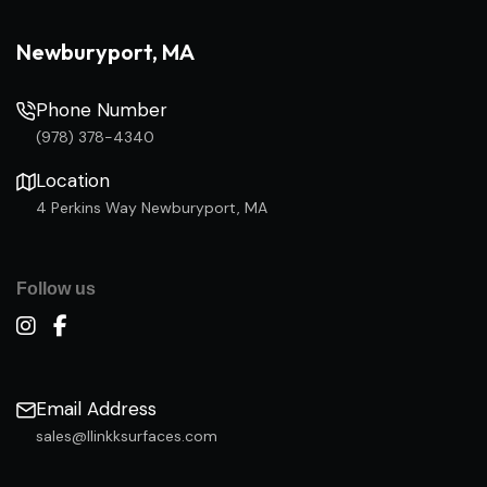
Newburyport, MA
Phone Number
(978) 378-4340
Location
4 Perkins Way Newburyport, MA
Follow us
Email Address
sales@llinkksurfaces.com