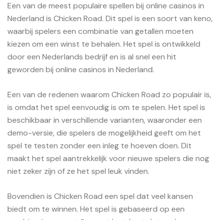
Een van de meest populaire spellen bij online casinos in
Nederland is Chicken Road. Dit spel is een soort van keno,
waarbij spelers een combinatie van getallen moeten
kiezen om een winst te behalen. Het spel is ontwikkeld
door een Nederlands bedrijf en is al snel een hit
geworden bij online casinos in Nederland.
Een van de redenen waarom Chicken Road zo populair is,
is omdat het spel eenvoudig is om te spelen. Het spel is
beschikbaar in verschillende varianten, waaronder een
demo-versie, die spelers de mogelijkheid geeft om het
spel te testen zonder een inleg te hoeven doen. Dit
maakt het spel aantrekkelijk voor nieuwe spelers die nog
niet zeker zijn of ze het spel leuk vinden.
Bovendien is Chicken Road een spel dat veel kansen
biedt om te winnen. Het spel is gebaseerd op een