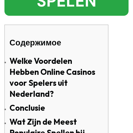
SPELEN
Содержимое
Welke Voordelen
Hebben Online Casinos
voor Spelers uit
Nederland?
Conclusie
Wat Zijn de Meest
Populaire Spellen bij