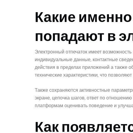
Какие именно
попадают в э
Электронный отпечаток имеет возможность
индивидуальные данные, контактные сведе
действия в пределах приложений а также об
технические характеристики, что позволяю
Также сохраняются активностные параметры
экране, цепочка шагов, ответ по отношению
платформам оценивать поведение и улучша
Как появляет