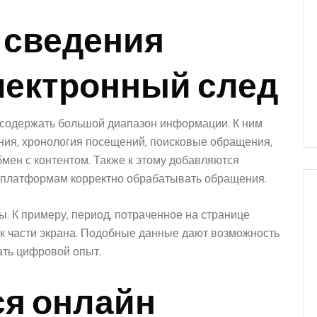
 сведения
лектронный след
 содержать большой диапазон информации. К ним
ния, хронология посещений, поисковые обращения,
мен с контентом. Также к этому добавляются
т платформам корректно обрабатывать обращения.
. К примеру, период, потраченное на странице
 к части экрана. Подобные данные дают возможность
ть цифровой опыт.
ся онлайн