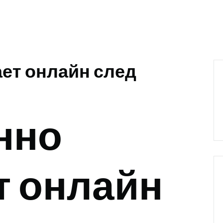
RODUCTS
OUR PROCESS
INSPIRATION
C
ает онлайн след
нно
т онлайн