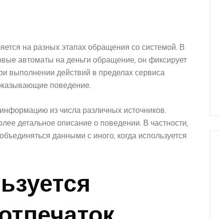
ется на разных этапах обращения со системой. В
овые автоматы на деньги обращение, он фиксирует
ри выполнении действий в пределах сервиса
оказывающие поведение.
информацию из числа различных источников.
ее детальное описание о поведении. В частности,
объединяться данными с иного, когда используется
ьзуется
отпечаток