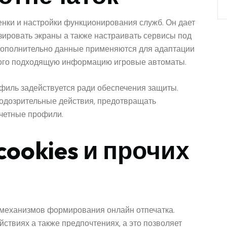
нки и настройки функционирования служб. Он дает
ировать экраны а также настраивать сервисы под
Дополнительно данные применяются для адаптации
ного подходящую информацию игровые автоматы.
филь задействуется ради обеспечения защиты.
подозрительные действия, предотвращать
учетные профили.
ookies и прочих
 механизмов формирования онлайн отпечатка.
ствиях а также предпочтениях, а это позволяет