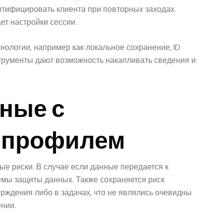
тифицировать клиента при повторных заходах.
ет настройки сессии.
нологии, например как локальное сохранение, ID
трументы дают возможность накапливать сведения и
нные с
 профилем
ые риски. В случае если данные передается к
емы защиты данных. Также сохраняется риск
рждения либо в задачах, что не являлись очевидны
нии.