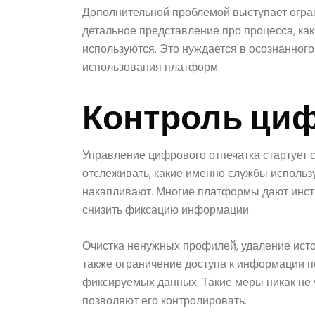
Дополнительной проблемой выступает огран
детальное представление про процесса, ка
используются. Это нуждается в осознанного
использования платформ.
Контроль ци
Управление цифрового отпечатка стартует
отслеживать, какие именно службы использ
накапливают. Многие платформы дают инст
снизить фиксацию информации.
Очистка ненужных профилей, удаление исто
также ограничение доступа к информации 
фиксируемых данных. Такие меры никак не 
позволяют его контролировать.