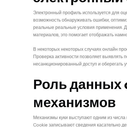
Электронный профиль используется для оце
возможность обнаруживать ошибки, оптимиз
реальные реальные условия применения. 
материалов, это помогает отображать нам
В некоторых некоторых случаях онлайн про
Проверка активности позволяет выявлять 
несанкционированный доступ и оберегать 
Роль данных c
механизмов
Механизмы куки выступают одним из числа
Cookie записывают сведения касательно дей