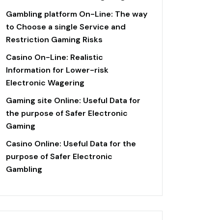
Gambling platform On-Line: The way
to Choose a single Service and
Restriction Gaming Risks
Casino On-Line: Realistic
Information for Lower-risk
Electronic Wagering
Gaming site Online: Useful Data for
the purpose of Safer Electronic
Gaming
Casino Online: Useful Data for the
purpose of Safer Electronic
Gambling