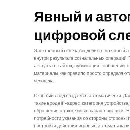
Явный и авто
цифровой сл
Электронный отпечаток делится по явный а
внутри результате сознательных операций.
аккаунта в сайтах, публикация сообщений, 
материалы как правило просто определяют
человека.
Скрытый след создается автоматически. Да
такие вроде IP-адрес, категория устройств
обращения а также иные характеристики. Э
потребности указания со стороны стороны п
настройки действия игровые автоматы кази