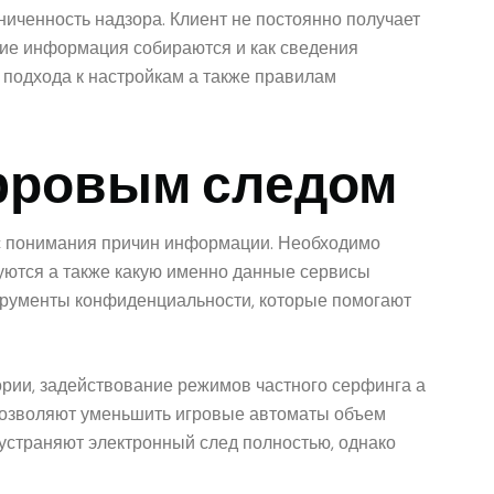
иченность надзора. Клиент не постоянно получает
кие информация собираются и как сведения
 подхода к настройкам а также правилам
фровым следом
 с понимания причин информации. Необходимо
уются а также какую именно данные сервисы
рументы конфиденциальности, которые помогают
рии, задействование режимов частного серфинга а
позволяют уменьшить игровые автоматы объем
устраняют электронный след полностью, однако