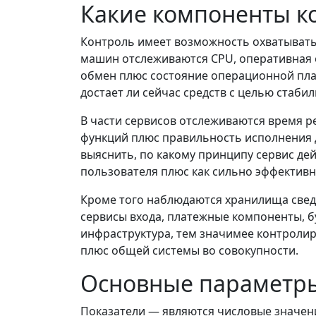
Какие компоненты к
Контроль имеет возможность охватывать
машин отслеживаются CPU, оперативная 
обмен плюс состояние операционной пла
достает ли сейчас средств с целью стаби
В части сервисов отслеживаются время р
функций плюс правильность исполнения 
выяснить, по какому принципу сервис де
пользователя плюс как сильно эффективн
Кроме того наблюдаются хранилища свед
сервисы входа, платежные компоненты, б
инфраструктура, тем значимее контролир
плюс общей системы во совокупности.
Основные параметр
Показатели — являются числовые значен