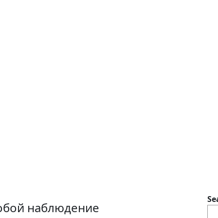
Se
собой наблюдение