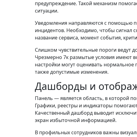
предупреждение. Такой механизм помога
ситуации.
Уведомления направляются с помощью по
инцидентов. Необходимо, чтобы сигнал 
название сервиса, момент события, крит
Слишком чувствительные пороги ведут д
Чрезмерно 7к размытые условия имеют в
настройки могут оценивать нормальное 
также допустимые изменения.
Дашборды и отобра
Панель — является область, в которой 
Графики, реестры и индикаторы помогают
Качественный дашборд выводит исключит
экран избыточной информацией.
В профильных сотрудников важны визуали