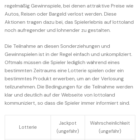
regelmäßig Gewinnspiele, bei denen attraktive Preise wie
Autos, Reisen oder Bargeld verlost werden. Diese
Aktionen tragen dazu bei, das Spielerlebnis auf lottoland
noch aufregender und lohnender zu gestalten.
Die Teilnahme an diesen Sonderziehungen und
Gewinnspielen ist in der Regel einfach und unkompliziert.
Oftmals müssen die Spieler lediglich während eines
bestimmten Zeitraums eine Lotterie spielen oder ein
bestimmtes Produkt erwerben, um an der Verlosung
teilzunehmen. Die Bedingungen für die Teilnahme werden
klar und deutlich auf der Webseite von lottoland
kommuniziert, so dass die Spieler immer informiert sind.
Jackpot
Wahrscheinlichkeit
Lotterie
(ungefähr)
(ungefähr)