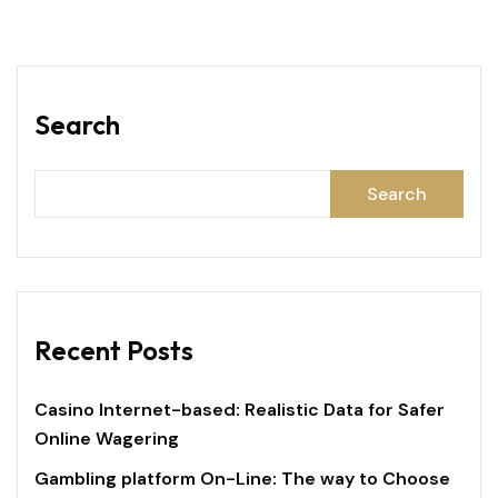
Search
Search
Recent Posts
Casino Internet-based: Realistic Data for Safer
Online Wagering
Gambling platform On-Line: The way to Choose