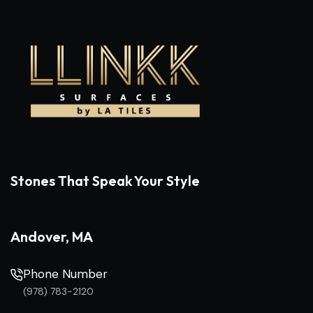
Stones That Speak Your Style
Andover, MA
Phone Number
(978) 783-2120