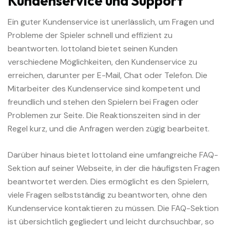
Kundenservice und Support
Ein guter Kundenservice ist unerlässlich, um Fragen und
Probleme der Spieler schnell und effizient zu
beantworten. lottoland bietet seinen Kunden
verschiedene Möglichkeiten, den Kundenservice zu
erreichen, darunter per E-Mail, Chat oder Telefon. Die
Mitarbeiter des Kundenservice sind kompetent und
freundlich und stehen den Spielern bei Fragen oder
Problemen zur Seite. Die Reaktionszeiten sind in der
Regel kurz, und die Anfragen werden zügig bearbeitet.
Darüber hinaus bietet lottoland eine umfangreiche FAQ-
Sektion auf seiner Webseite, in der die häufigsten Fragen
beantwortet werden. Dies ermöglicht es den Spielern,
viele Fragen selbstständig zu beantworten, ohne den
Kundenservice kontaktieren zu müssen. Die FAQ-Sektion
ist übersichtlich gegliedert und leicht durchsuchbar, so