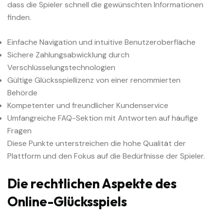
dass die Spieler schnell die gewünschten Informationen
finden.
Einfache Navigation und intuitive Benutzeroberfläche
Sichere Zahlungsabwicklung durch
Verschlüsselungstechnologien
Gültige Glücksspiellizenz von einer renommierten
Behörde
Kompetenter und freundlicher Kundenservice
Umfangreiche FAQ-Sektion mit Antworten auf häufige
Fragen
Diese Punkte unterstreichen die hohe Qualität der
Plattform und den Fokus auf die Bedürfnisse der Spieler.
Die rechtlichen Aspekte des
Online-Glücksspiels