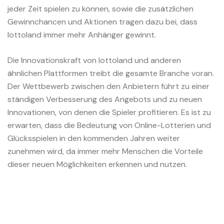
jeder Zeit spielen zu können, sowie die zusätzlichen
Gewinnchancen und Aktionen tragen dazu bei, dass
lottoland immer mehr Anhänger gewinnt.
Die Innovationskraft von lottoland und anderen
ähnlichen Plattformen treibt die gesamte Branche voran.
Der Wettbewerb zwischen den Anbietern führt zu einer
ständigen Verbesserung des Angebots und zu neuen
Innovationen, von denen die Spieler profitieren. Es ist zu
erwarten, dass die Bedeutung von Online-Lotterien und
Glücksspielen in den kommenden Jahren weiter
zunehmen wird, da immer mehr Menschen die Vorteile
dieser neuen Möglichkeiten erkennen und nutzen.