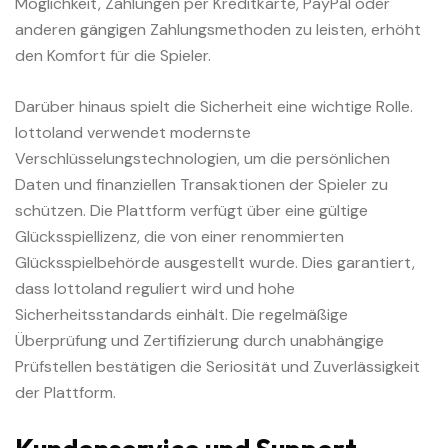
Möglichkeit, Zahlungen per Kreditkarte, PayPal oder
anderen gängigen Zahlungsmethoden zu leisten, erhöht
den Komfort für die Spieler.
Darüber hinaus spielt die Sicherheit eine wichtige Rolle.
lottoland verwendet modernste
Verschlüsselungstechnologien, um die persönlichen
Daten und finanziellen Transaktionen der Spieler zu
schützen. Die Plattform verfügt über eine gültige
Glücksspiellizenz, die von einer renommierten
Glücksspielbehörde ausgestellt wurde. Dies garantiert,
dass lottoland reguliert wird und hohe
Sicherheitsstandards einhält. Die regelmäßige
Überprüfung und Zertifizierung durch unabhängige
Prüfstellen bestätigen die Seriosität und Zuverlässigkeit
der Plattform.