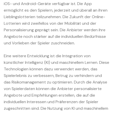
iOS- und Android-Geräte verfügbar ist. Die App
ermöglicht es den Spielern, jederzeit und überall an ihren
Lieblingslotterien teilzunehmen. Die Zukunft der Online-
Lotterien wird zweifellos von der Mobilität und der
Personalisierung geprägt sein. Die Anbieter werden ihre
Angebote noch stärker auf die individuellen Bedürfnisse
und Vorlieben der Spieler zuschneiden.
Eine weitere Entwicklung ist die Integration von
künstlicher Intelligenz (KI) und maschinellem Lernen. Diese
Technologien können dazu verwendet werden, das
Spielerlebnis zu verbessern, Betrug zu verhindern und
das Risikomanagement zu optimieren. Durch die Analyse
von Spielerdaten können die Anbieter personalisierte
Angebote und Empfehlungen erstellen, die auf die
individuellen Interessen und Präferenzen der Spieler
zugeschnitten sind. Die Nutzung von KI und maschinellem