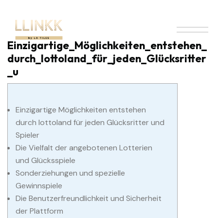
Einzigartige_Möglichkeiten_entstehen_
durch_lottoland_für_jeden_Glücksritter
_u
Einzigartige Möglichkeiten entstehen
durch lottoland für jeden Glücksritter und
Spieler
Die Vielfalt der angebotenen Lotterien
und Glücksspiele
Sonderziehungen und spezielle
Gewinnspiele
Die Benutzerfreundlichkeit und Sicherheit
der Plattform