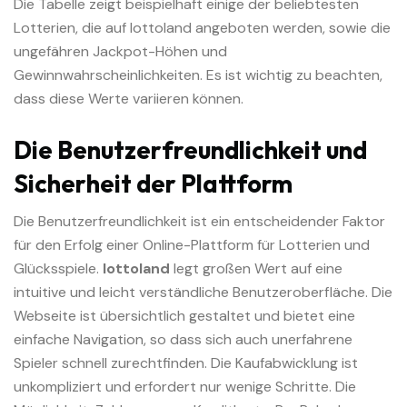
Die Tabelle zeigt beispielhaft einige der beliebtesten
Lotterien, die auf lottoland angeboten werden, sowie die
ungefähren Jackpot-Höhen und
Gewinnwahrscheinlichkeiten. Es ist wichtig zu beachten,
dass diese Werte variieren können.
Die Benutzerfreundlichkeit und
Sicherheit der Plattform
Die Benutzerfreundlichkeit ist ein entscheidender Faktor
für den Erfolg einer Online-Plattform für Lotterien und
Glücksspiele.
lottoland
legt großen Wert auf eine
intuitive und leicht verständliche Benutzeroberfläche. Die
Webseite ist übersichtlich gestaltet und bietet eine
einfache Navigation, so dass sich auch unerfahrene
Spieler schnell zurechtfinden. Die Kaufabwicklung ist
unkompliziert und erfordert nur wenige Schritte. Die