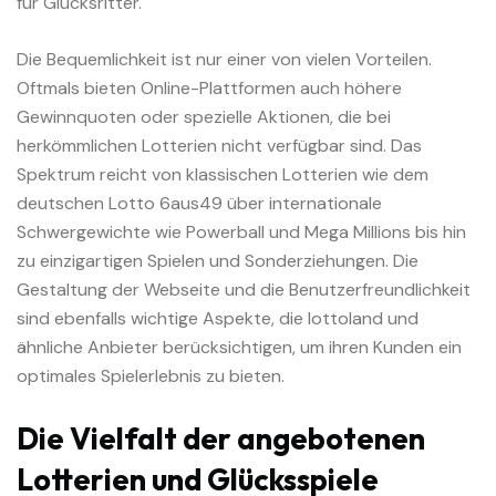
für Glücksritter.
Die Bequemlichkeit ist nur einer von vielen Vorteilen.
Oftmals bieten Online-Plattformen auch höhere
Gewinnquoten oder spezielle Aktionen, die bei
herkömmlichen Lotterien nicht verfügbar sind. Das
Spektrum reicht von klassischen Lotterien wie dem
deutschen Lotto 6aus49 über internationale
Schwergewichte wie Powerball und Mega Millions bis hin
zu einzigartigen Spielen und Sonderziehungen. Die
Gestaltung der Webseite und die Benutzerfreundlichkeit
sind ebenfalls wichtige Aspekte, die lottoland und
ähnliche Anbieter berücksichtigen, um ihren Kunden ein
optimales Spielerlebnis zu bieten.
Die Vielfalt der angebotenen
Lotterien und Glücksspiele