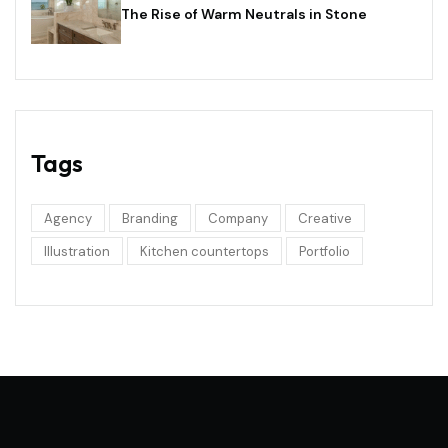
The Rise of Warm Neutrals in Stone
Tags
Agency
Branding
Company
Creative
Illustration
Kitchen countertops
Portfolio