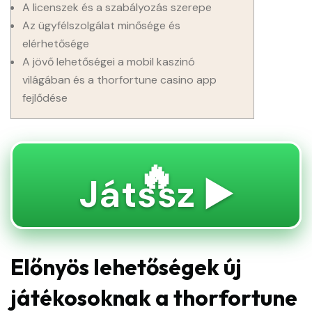
A licenszek és a szabályozás szerepe
Az ügyfélszolgálat minősége és
elérhetősége
A jövő lehetőségei a mobil kaszinó
világában és a thorfortune casino app
fejlődése
🔥
Játssz ▶️
Előnyös lehetőségek új
játékosoknak a thorfortune