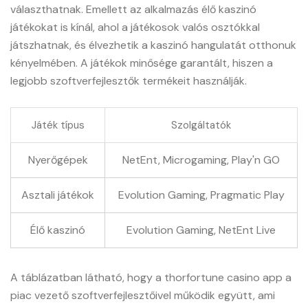
választhatnak. Emellett az alkalmazás élő kaszinó
játékokat is kínál, ahol a játékosok valós osztókkal
játszhatnak, és élvezhetik a kaszinó hangulatát otthonuk
kényelmében. A játékok minősége garantált, hiszen a
legjobb szoftverfejlesztők termékeit használják.
Játék típus
Szolgáltatók
Nyerőgépek
NetEnt, Microgaming, Play'n GO
Asztali játékok
Evolution Gaming, Pragmatic Play
Élő kaszinó
Evolution Gaming, NetEnt Live
A táblázatban látható, hogy a thorfortune casino app a
piac vezető szoftverfejlesztőivel működik együtt, ami