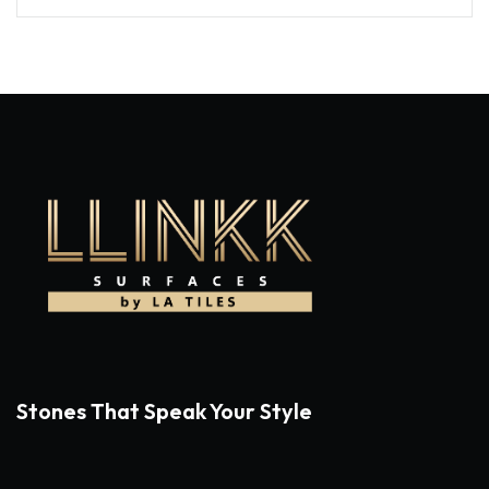
Stones That Speak Your Style