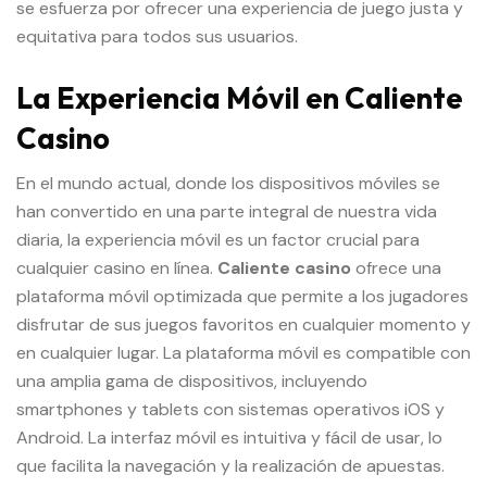
se esfuerza por ofrecer una experiencia de juego justa y
equitativa para todos sus usuarios.
La Experiencia Móvil en Caliente
Casino
En el mundo actual, donde los dispositivos móviles se
han convertido en una parte integral de nuestra vida
diaria, la experiencia móvil es un factor crucial para
cualquier casino en línea.
Caliente casino
ofrece una
plataforma móvil optimizada que permite a los jugadores
disfrutar de sus juegos favoritos en cualquier momento y
en cualquier lugar. La plataforma móvil es compatible con
una amplia gama de dispositivos, incluyendo
smartphones y tablets con sistemas operativos iOS y
Android. La interfaz móvil es intuitiva y fácil de usar, lo
que facilita la navegación y la realización de apuestas.