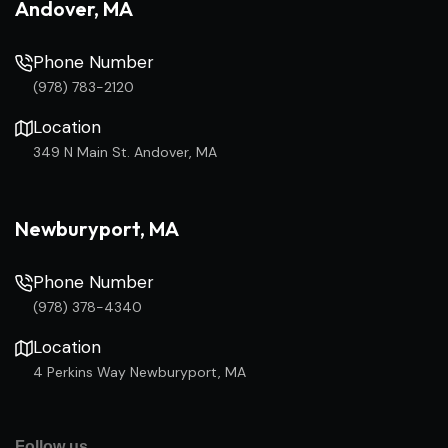
Andover, MA
Phone Number
(978) 783-2120
Location
349 N Main St. Andover, MA
Newburyport, MA
Phone Number
(978) 378-4340
Location
4 Perkins Way Newburyport, MA
Follow us