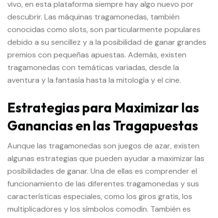
vivo, en esta plataforma siempre hay algo nuevo por
descubrir. Las máquinas tragamonedas, también
conocidas como slots, son particularmente populares
debido a su sencillez y a la posibilidad de ganar grandes
premios con pequeñas apuestas. Además, existen
tragamonedas con temáticas variadas, desde la
aventura y la fantasía hasta la mitología y el cine.
Estrategias para Maximizar las
Ganancias en las Tragapuestas
Aunque las tragamonedas son juegos de azar, existen
algunas estrategias que pueden ayudar a maximizar las
posibilidades de ganar. Una de ellas es comprender el
funcionamiento de las diferentes tragamonedas y sus
características especiales, como los giros gratis, los
multiplicadores y los símbolos comodín. También es