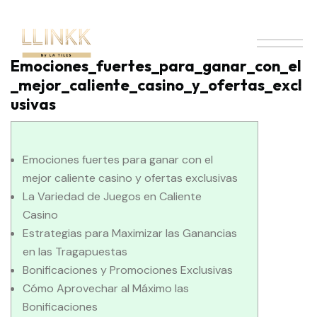
Emociones_fuertes_para_ganar_con_el
_mejor_caliente_casino_y_ofertas_excl
usivas
Emociones fuertes para ganar con el
mejor caliente casino y ofertas exclusivas
La Variedad de Juegos en Caliente
Casino
Estrategias para Maximizar las Ganancias
en las Tragapuestas
Bonificaciones y Promociones Exclusivas
Cómo Aprovechar al Máximo las
Bonificaciones