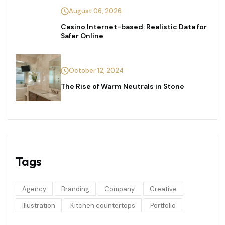
August 06, 2026
Casino Internet-based: Realistic Data for
Safer Online
October 12, 2024
The Rise of Warm Neutrals in Stone
Tags
Agency
Branding
Company
Creative
Illustration
Kitchen countertops
Portfolio