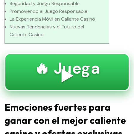
Seguridad y Juego Responsable
Promoviendo el Juego Responsable
La Experiencia Móvil en Caliente Casino
Nuevas Tendencias y el Futuro del
Caliente Casino
🔥 Juega
▶️
Emociones fuertes para
ganar con el mejor caliente
casino y ofertas exclusivas