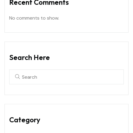
Recent Comments
No comments to show.
Search Here
Category