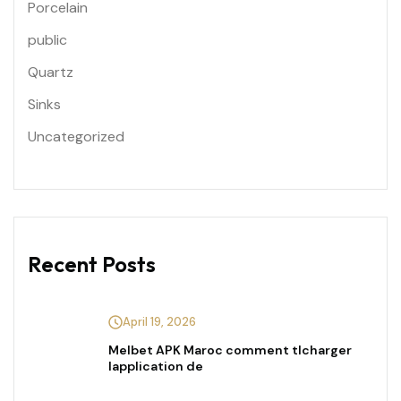
Porcelain
public
Quartz
Sinks
Uncategorized
Recent Posts
April 19, 2026
Melbet APK Maroc comment tlcharger
lapplication de