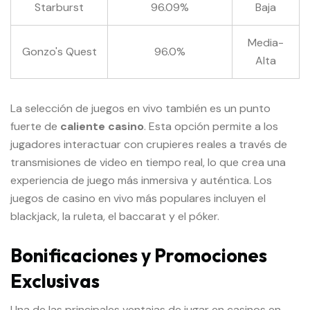
Starburst
96.09%
Baja
Media-
Gonzo's Quest
96.0%
Alta
La selección de juegos en vivo también es un punto
fuerte de
caliente casino
. Esta opción permite a los
jugadores interactuar con crupieres reales a través de
transmisiones de video en tiempo real, lo que crea una
experiencia de juego más inmersiva y auténtica. Los
juegos de casino en vivo más populares incluyen el
blackjack, la ruleta, el baccarat y el póker.
Bonificaciones y Promociones
Exclusivas
Una de las principales ventajas de jugar en casinos en