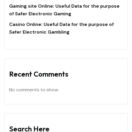
Gaming site Online: Useful Data for the purpose
of Safer Electronic Gaming
Casino Online: Useful Data for the purpose of
Safer Electronic Gambling
Recent Comments
No comments to show.
Search Here