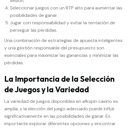
sesión.
Seleccionar juegos con un RTP alto para aumentar las
posibilidades de ganar.
Jugar con responsabilidad y evitar la tentación de
perseguir las pérdidas.
Una combinación de estrategias de apuesta inteligentes
y una gestión responsable del presupuesto son
esenciales para maximizar las ganancias y minimizar las
pérdidas.
La Importancia de la Selección
de Juegos y la Variedad
La variedad de juegos disponibles en
afkspin casino
es
amplia, y la elección del juego adecuado puede influir
significativamente en las posibilidades de ganar. Es
importante explorar diferentes opciones y encontrar