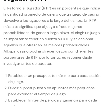
El Retorno al Jugador (RTP) es un porcentaje que indica
la cantidad promedio de dinero que un juego de casino
devuelve a los jugadores a lo largo del tiempo. Un RTP
más alto significa que el juego ofrece mejores
probabilidades de ganar a largo plazo. Al elegir un juego,
es importante tener en cuenta su RTP y seleccionar
aquellos que ofrezcan las mejores probabilidades.
Afkspin casino
podría ofrecer juegos con diferentes
porcentajes de RTP; por lo tanto, es recomendable
investigar antes de apostar.
Establecer un presupuesto máximo para cada sesión
de juego.
Dividir el presupuesto en apuestas más pequeñas
para extender el tiempo de juego.
Establecer límites de pérdida y ganancia para cada