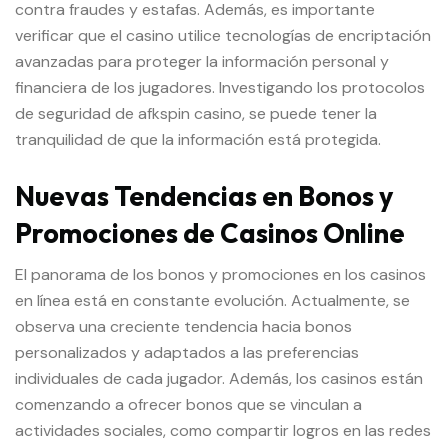
contra fraudes y estafas. Además, es importante
verificar que el casino utilice tecnologías de encriptación
avanzadas para proteger la información personal y
financiera de los jugadores. Investigando los protocolos
de seguridad de
afkspin casino
, se puede tener la
tranquilidad de que la información está protegida.
Nuevas Tendencias en Bonos y
Promociones de Casinos Online
El panorama de los bonos y promociones en los casinos
en línea está en constante evolución. Actualmente, se
observa una creciente tendencia hacia bonos
personalizados y adaptados a las preferencias
individuales de cada jugador. Además, los casinos están
comenzando a ofrecer bonos que se vinculan a
actividades sociales, como compartir logros en las redes