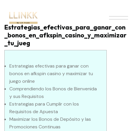
Estrategias_efectivas_para_ganar_con
_bonos_en_afkspin_casino_y_maximizar
_tu_jueg
Estrategias efectivas para ganar con
bonos en afkspin casino y maximizar tu
juego online
Comprendiendo los Bonos de Bienvenida
y sus Requisitos
Estrategias para Cumplir con los
Requisitos de Apuesta
Maximizar los Bonos de Depósito y las
Promociones Continuas