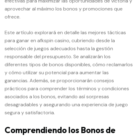
efectivas para maximizar las oportunidades de victoria y
aprovechar al máximo los bonos y promociones que
ofrece.
Este artículo explorará en detalle las mejores tácticas
para ganar en
afkspin casino
, cubriendo desde la
selección de juegos adecuados hasta la gestión
responsable del presupuesto. Se analizarán los
diferentes tipos de bonos disponibles, cómo reclamarlos
y cómo utilizar su potencial para aumentar las
ganancias. Además, se proporcionarán consejos
prácticos para comprender los términos y condiciones
asociados a los bonos, evitando así sorpresas
desagradables y asegurando una experiencia de juego
segura y satisfactoria.
Comprendiendo los Bonos de