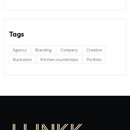
Tags
Agency
Branding
Company
Creative
Illustration
Kitchen countertops
Portfolio