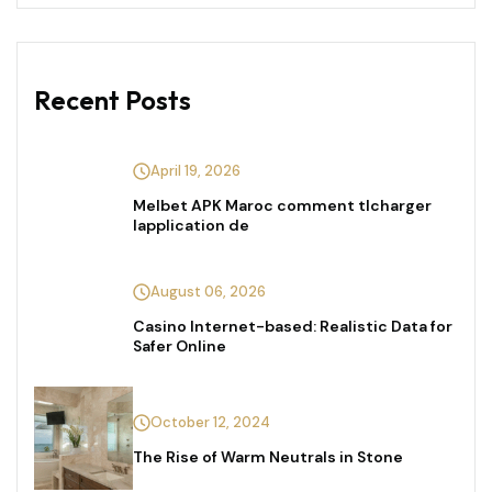
Recent Posts
April 19, 2026
Melbet APK Maroc comment tlcharger
lapplication de
August 06, 2026
Casino Internet-based: Realistic Data for
Safer Online
October 12, 2024
The Rise of Warm Neutrals in Stone