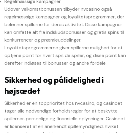
Regelmæssige kampagner
Udover velkomstbonussen tilbyder nvcasino også
regelmæssige kampagner og loyalitetsprogrammer, der
belønner spillerne for deres aktivitet. Disse kampagner
kan omfatte alt fra indskudsbonusser og gratis spins til
konkurrencer og præmieuddelinger.
Loyalitetsprogrammerne giver spillerne mulighed for at
optjene point for hvert spil, de spiller, og disse point kan
derefter indløses til bonusser og andre fordele.
Sikkerhed og pålidelighed i
højsædet
Sikkerhed er en topprioritet hos nvcasino, og casinoet
tager alle nødvendige forholdsregler for at beskytte
spillernes personlige og finansielle oplysninger. Casinoet
er licenseret af en anerkendt spillemyndighed, hvilket