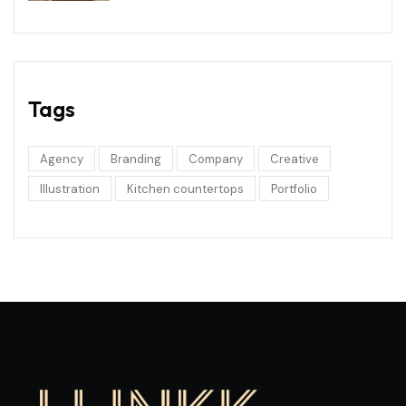
Tags
Agency
Branding
Company
Creative
Illustration
Kitchen countertops
Portfolio