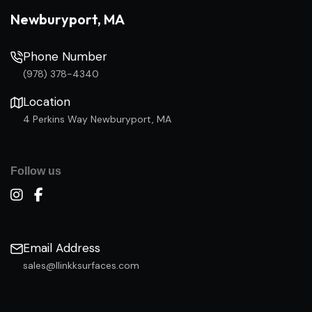
Newburyport, MA
Phone Number
(978) 378-4340
Location
4 Perkins Way Newburyport, MA
Follow us
Email Address
sales@llinkksurfaces.com