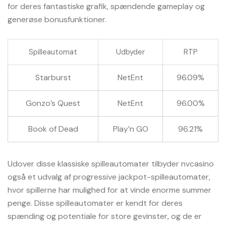
for deres fantastiske grafik, spændende gameplay og
generøse bonusfunktioner.
Spilleautomat
Udbyder
RTP
Starburst
NetEnt
96.09%
Gonzo’s Quest
NetEnt
96.00%
Book of Dead
Play’n GO
96.21%
Udover disse klassiske spilleautomater tilbyder nvcasino
også et udvalg af progressive jackpot-spilleautomater,
hvor spillerne har mulighed for at vinde enorme summer
penge. Disse spilleautomater er kendt for deres
spænding og potentiale for store gevinster, og de er