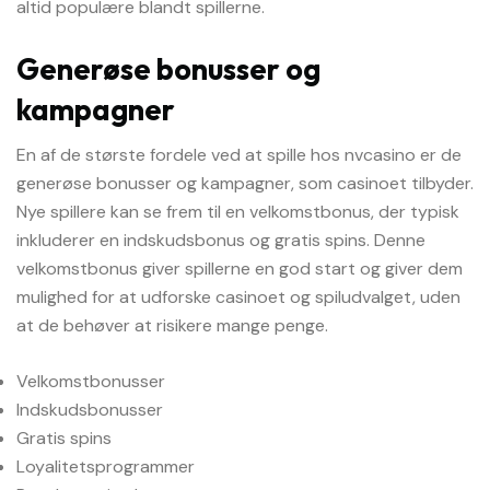
altid populære blandt spillerne.
Generøse bonusser og
kampagner
En af de største fordele ved at spille hos nvcasino er de
generøse bonusser og kampagner, som casinoet tilbyder.
Nye spillere kan se frem til en velkomstbonus, der typisk
inkluderer en indskudsbonus og gratis spins. Denne
velkomstbonus giver spillerne en god start og giver dem
mulighed for at udforske casinoet og spiludvalget, uden
at de behøver at risikere mange penge.
Velkomstbonusser
Indskudsbonusser
Gratis spins
Loyalitetsprogrammer