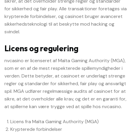
sikrer, at det overholder strenge regler og standarder
for sikkerhed og fair play. Alle transaktioner foretages via
krypterede forbindelser, og casinoet bruger avanceret
sikkerhedsteknologi til at beskytte mod hacking og
svindel.
Licens og regulering
nvcasino er licenseret af Malta Gaming Authority (MGA),
som er en af de mest respekterede spillemyndigheder i
verden. Dette betyder, at casinoet er underlagt strenge
regler og standarder for sikkerhed, fair play og ansvarligt
spil. MGA udfører regelmæssige audits af casinoet for at
sikre, at det overholder alle krav, og det er en garanti for,
at spillerne kan være trygge ved at spille hos nvcasino.
Licens fra Malta Gaming Authority (MGA)
Krypterede forbindelser