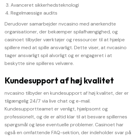
Avanceret sikkerhedsteknologi
Regelmæssige audits
Derudover samarbejder nvcasino med anerkendte
organisationer, der bekæmper spilafhængighed, og
casinoet tilbyder værktøjer og ressourcer til at hjælpe
spillere med at spille ansvarligt. Dette viser, at nvcasino
tager ansvarligt spil alvorligt og er engageret i at
beskytte sine spilleres velvære.
Kundesupport af høj kvalitet
nvcasino tilbyder en kundesupport af høj kvalitet, der er
tilgængelig 24/7 via live chat og e-mail.
Kundesupportteamet er venligt, hjælpsomt og
professionelt, og de er altid klar til at besvare spillernes
spørgsmål og løse eventuelle problemer. Casinoet har
også en omfattende FAQ-sektion, der indeholder svar på