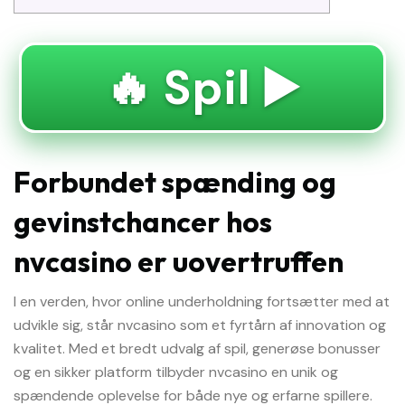
🔥 Spil ▶️
Forbundet spænding og
gevinstchancer hos
nvcasino er uovertruffen
I en verden, hvor online underholdning fortsætter med at
udvikle sig, står
nvcasino
som et fyrtårn af innovation og
kvalitet. Med et bredt udvalg af spil, generøse bonusser
og en sikker platform tilbyder
nvcasino
en unik og
spændende oplevelse for både nye og erfarne spillere.