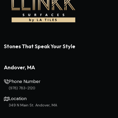
Stones That Speak Your Style
Andover, MA
Phone Number
(978) 783-2120
Location
349 N Main St. Andover, MA