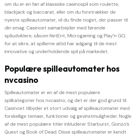
om du er en fan af klassiske casinospil som roulette,
blackjack og baccarat, eller om du foretrækker de
nyeste spilleautomater, vil du finde noget, der passer til
din smag. Casinoet samarbejder med førende
spiludviklere, såsom NetEnt, Microgaming og Play’n GO,
for at sikre, at spillerne altid har adgang til de mest
innovative og underholdende spil på markedet.
Populære spilleautomater hos
nvcasino
Spilleautomater er en af de mest populære
spilkategorier hos nvcasino, og det er der god grund til.
Casinoet tilbyder et stort udvalg af spilleautomater med
forskellige temaer, funktioner og gevinstmuligheder. Nogle
af de mest populære titler inkluderer Starburst, Gonzo’s
Quest og Book of Dead. Disse spilleautomater er kendt