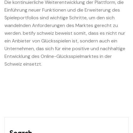
Die kontinuierliche Weiterentwicklung der Plattform, die
Einführung neuer Funktionen und die Erweiterung des
Spieleportfolios sind wichtige Schritte, um den sich
wandelnden Anforderungen des Marktes gerecht zu
werden. betify schweiz beweist somit, dass es nicht nur
ein Anbieter von Glücksspielen ist, sondern auch ein
Unternehmen, das sich für eine positive und nachhaltige
Entwicklung des Online-Glücksspielmarktes in der
Schweiz einsetzt.
Search