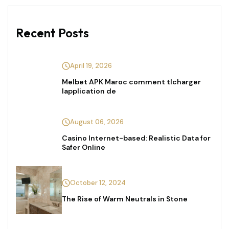
Recent Posts
April 19, 2026
Melbet APK Maroc comment tlcharger
lapplication de
August 06, 2026
Casino Internet-based: Realistic Data for
Safer Online
October 12, 2024
The Rise of Warm Neutrals in Stone