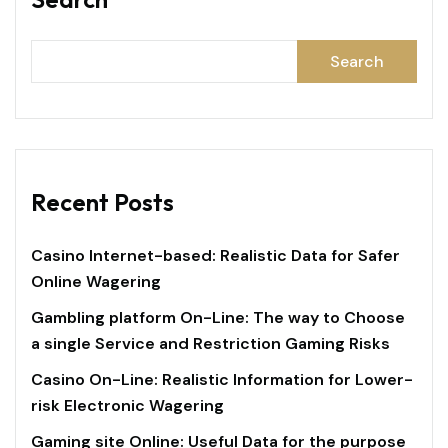
Search
Recent Posts
Casino Internet-based: Realistic Data for Safer
Online Wagering
Gambling platform On-Line: The way to Choose
a single Service and Restriction Gaming Risks
Casino On-Line: Realistic Information for Lower-
risk Electronic Wagering
Gaming site Online: Useful Data for the purpose