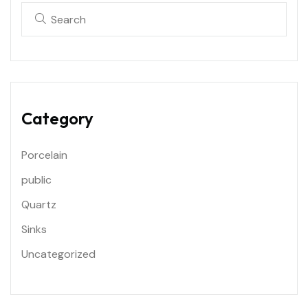
Category
Porcelain
public
Quartz
Sinks
Uncategorized