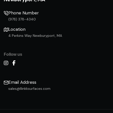
Phone Number
(978) 378-4340
Location
4 Perkins Way Newburyport, MA
Follow us
Email Address
sales@llinkksurfaces.com