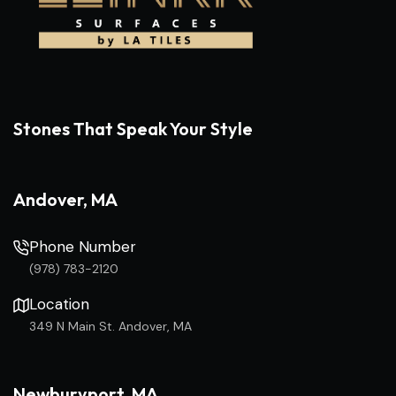
Stones That Speak Your Style
Andover, MA
Phone Number
(978) 783-2120
Location
349 N Main St. Andover, MA
Newburyport, MA