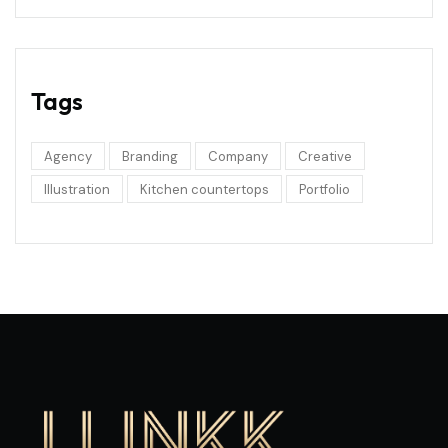
Tags
Agency
Branding
Company
Creative
Illustration
Kitchen countertops
Portfolio