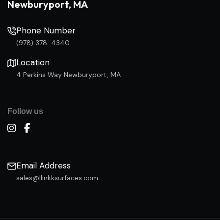
Newburyport, MA
Phone Number
(978) 378-4340
Location
4 Perkins Way Newburyport, MA
Follow us
Email Address
sales@llinkksurfaces.com