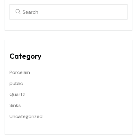
Category
Porcelain
public
Quartz
Sinks
Uncategorized