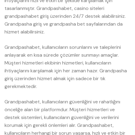
ihtiyaçlarını hızlı ve etkin bir şekilde karşılamak için
tasarlanmıştır. Grandpashabet, casino siteleri
grandpashabet giriş üzerinden 24/7 destek alabilirsiniz.
Grandpasha giriş ve grandpasha bet sayfalarından da
hizmet alabilirsiniz.
Grandpashabet, kullanıcıların sorunlarını ve taleplerini
anlayarak en kısa sürede çözümler sunmayı amaçlar.
Müşteri hizmetleri ekibinin hizmetleri, kullanıcıların
ihtiyaçlarını karşılamak için her zaman hazır. Grandpasha
giriş üzerinden hizmet almak için sadece bir tık
gerekmektedir.
Grandpashabet, kullanıcıların güvenliğini ve rahatlığını
önceliğe alan bir platformdur. Müşteri hizmetleri ve
destek sistemleri, kullanıcıların güvenliğini ve verilerini
korumak için gerekli önlemleri alır. Grandpashabet,
kullanıcıların herhangi bir sorun yaşarsa, hızlı ve etkin bir