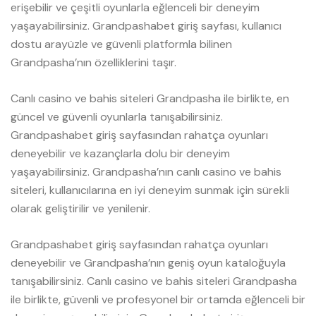
erişebilir ve çeşitli oyunlarla eğlenceli bir deneyim
yaşayabilirsiniz. Grandpashabet giriş sayfası, kullanıcı
dostu arayüzle ve güvenli platformla bilinen
Grandpasha’nın özelliklerini taşır.
Canlı casino ve bahis siteleri Grandpasha ile birlikte, en
güncel ve güvenli oyunlarla tanışabilirsiniz.
Grandpashabet giriş sayfasından rahatça oyunları
deneyebilir ve kazançlarla dolu bir deneyim
yaşayabilirsiniz. Grandpasha’nın canlı casino ve bahis
siteleri, kullanıcılarına en iyi deneyim sunmak için sürekli
olarak geliştirilir ve yenilenir.
Grandpashabet giriş sayfasından rahatça oyunları
deneyebilir ve Grandpasha’nın geniş oyun kataloğuyla
tanışabilirsiniz. Canlı casino ve bahis siteleri Grandpasha
ile birlikte, güvenli ve profesyonel bir ortamda eğlenceli bir