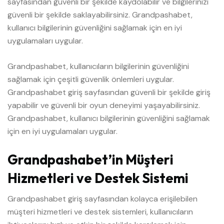
sayfasından güvenli bir şekilde kaydolabilir ve bilgilerinizi
güvenli bir şekilde saklayabilirsiniz. Grandpashabet,
kullanıcı bilgilerinin güvenliğini sağlamak için en iyi
uygulamaları uygular.
Grandpashabet, kullanıcıların bilgilerinin güvenliğini
sağlamak için çeşitli güvenlik önlemleri uygular.
Grandpashabet giriş sayfasından güvenli bir şekilde giriş
yapabilir ve güvenli bir oyun deneyimi yaşayabilirsiniz.
Grandpashabet, kullanıcı bilgilerinin güvenliğini sağlamak
için en iyi uygulamaları uygular.
Grandpashabet’in Müşteri
Hizmetleri ve Destek Sistemi
Grandpashabet giriş sayfasından kolayca erişilebilen
müşteri hizmetleri ve destek sistemleri, kullanıcıların