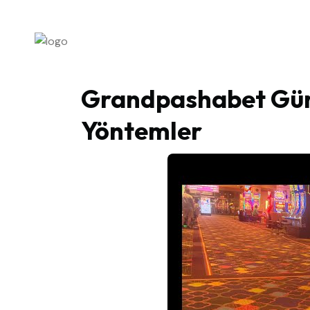
ABOUT US
P
Grandpashabet Gün
Yöntemler