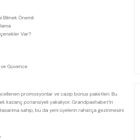
ni Bilmek Önemli
plama
eçenekler Var?
m ve Güvence
ncellenen promosyonlar ve cazip bonus paketleri. Bu
sek kazanç potansiyeli yakalıyor. Grandpashabet’in
 tasarıma sahip, bu da yeni üyelerin rahatça gezinmesini
k