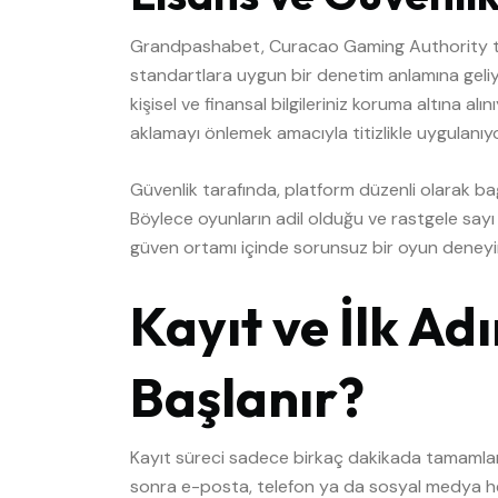
Grandpashabet, Curacao Gaming Authority tara
standartlara uygun bir denetim anlamına geliyo
kişisel ve finansal bilgileriniz koruma altına 
aklamayı önlemek amacıyla titizlikle uygulanıyo
Güvenlik tarafında, platform düzenli olarak bağ
Böylece oyunların adil olduğu ve rastgele sayı ü
güven ortamı içinde sorunsuz bir oyun deneyim
Kayıt ve İlk Ad
Başlanır?
Kayıt süreci sadece birkaç dakikada tamamlan
sonra e-posta, telefon ya da sosyal medya hesabı 