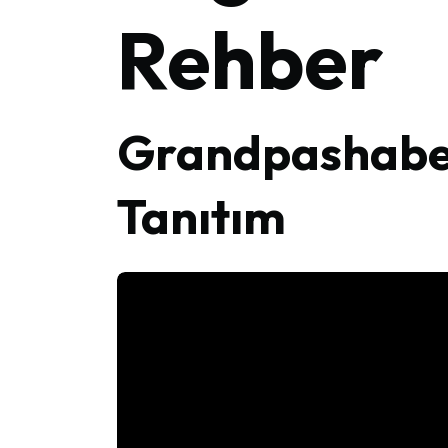
Rehber
Grandpashabet
Tanıtım