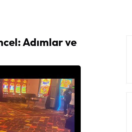
RODUCTS
OUR PROCESS
INSPIRATION
C
cel: Adımlar ve