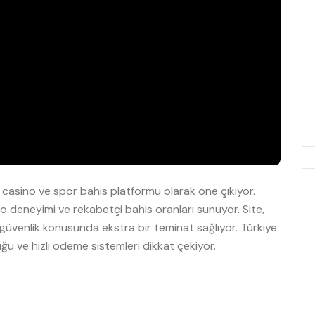
casino ve spor bahis platformu olarak öne çıkıyor.
ino deneyimi ve rekabetçi bahis oranları sunuyor. Site,
in güvenlik konusunda ekstra bir teminat sağlıyor. Türkiye
uğu ve hızlı ödeme sistemleri dikkat çekiyor.