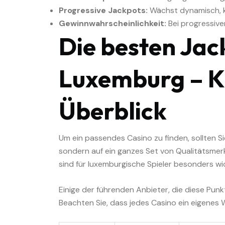
Progressive Jackpots:
Wächst dynamisch, k
Gewinnwahrscheinlichkeit:
Bei progressive
Die besten Jac
Luxemburg – Kr
Überblick
Um ein passendes Casino zu finden, sollten S
sondern auf ein ganzes Set von Qualitätsmerk
sind für luxemburgische Spieler besonders wic
Einige der führenden Anbieter, die diese Punkt
Beachten Sie, dass jedes Casino ein eigenes 