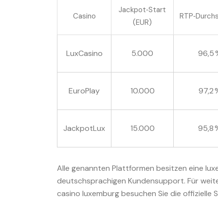
Jackpot‑Start
Casino
RTP‑Durchs
(EUR)
LuxCasino
5.000
96,5 
EuroPlay
10.000
97,2 
JackpotLux
15.000
95,8 
Alle genannten Plattformen besitzen eine lux
deutschsprachigen Kundensupport. Für weit
casino luxemburg
besuchen Sie die offizielle S