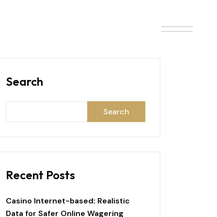
ONTACT
BLOG
Search
Search
Recent Posts
Casino Internet-based: Realistic
Data for Safer Online Wagering