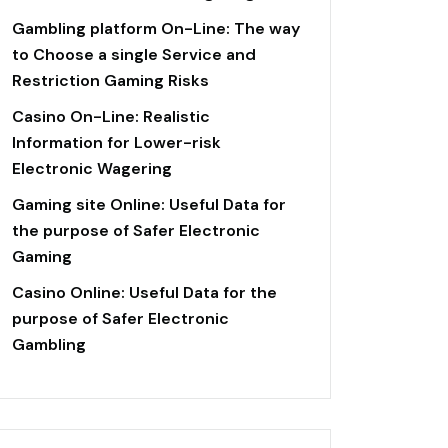
Gambling platform On-Line: The way
to Choose a single Service and
Restriction Gaming Risks
Casino On-Line: Realistic
Information for Lower-risk
Electronic Wagering
Gaming site Online: Useful Data for
the purpose of Safer Electronic
Gaming
Casino Online: Useful Data for the
purpose of Safer Electronic
Gambling