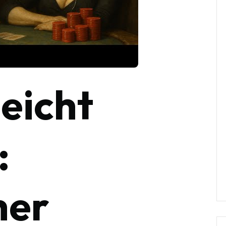
leicht
:
her