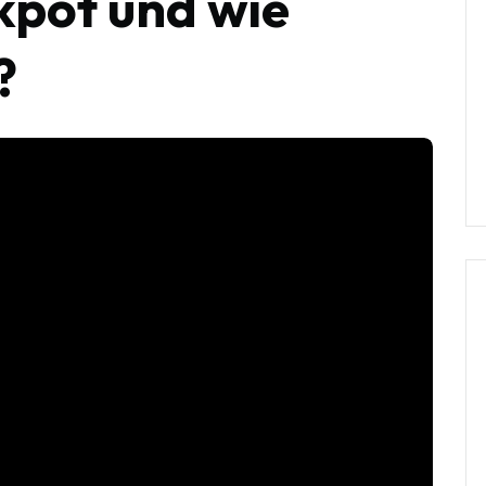
ckpot und wie
?