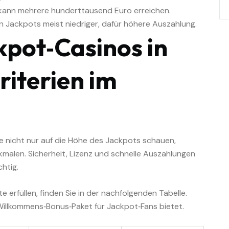
ann mehrere hunderttausend Euro erreichen.
n Jackpots meist niedriger, dafür höhere Auszahlung.
kpot‑Casinos in
iterien im
ie nicht nur auf die Höhe des Jackpots schauen,
malen. Sicherheit, Lizenz und schnelle Auszahlungen
htig.
e erfüllen, finden Sie in der nachfolgenden Tabelle.
Willkommens‑Bonus‑Paket für Jackpot‑Fans bietet.