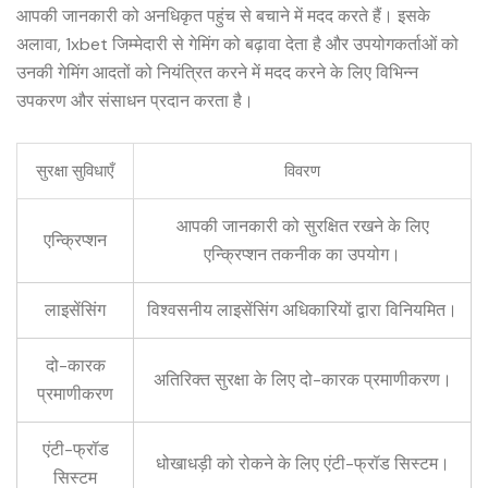
आपकी जानकारी को अनधिकृत पहुंच से बचाने में मदद करते हैं। इसके
अलावा, 1xbet जिम्मेदारी से गेमिंग को बढ़ावा देता है और उपयोगकर्ताओं को
उनकी गेमिंग आदतों को नियंत्रित करने में मदद करने के लिए विभिन्न
उपकरण और संसाधन प्रदान करता है।
सुरक्षा सुविधाएँ
विवरण
आपकी जानकारी को सुरक्षित रखने के लिए
एन्क्रिप्शन
एन्क्रिप्शन तकनीक का उपयोग।
लाइसेंसिंग
विश्वसनीय लाइसेंसिंग अधिकारियों द्वारा विनियमित।
दो-कारक
अतिरिक्त सुरक्षा के लिए दो-कारक प्रमाणीकरण।
प्रमाणीकरण
एंटी-फ्रॉड
धोखाधड़ी को रोकने के लिए एंटी-फ्रॉड सिस्टम।
सिस्टम