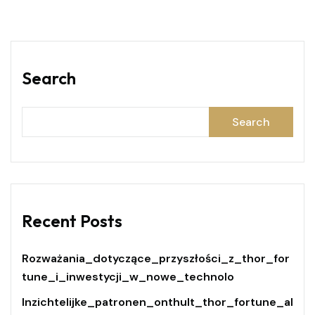
Search
Search
Recent Posts
Rozważania_dotyczące_przyszłości_z_thor_for
tune_i_inwestycji_w_nowe_technolo
Inzichtelijke_patronen_onthult_thor_fortune_al