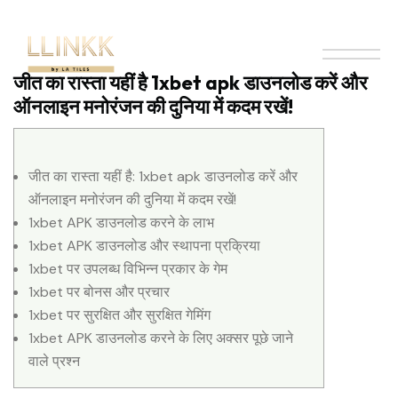
जीत का रास्ता यहीं है 1xbet apk डाउनलोड करें और
ऑनलाइन मनोरंजन की दुनिया में कदम रखें!
जीत का रास्ता यहीं है: 1xbet apk डाउनलोड करें और
ऑनलाइन मनोरंजन की दुनिया में कदम रखें!
1xbet APK डाउनलोड करने के लाभ
1xbet APK डाउनलोड और स्थापना प्रक्रिया
1xbet पर उपलब्ध विभिन्न प्रकार के गेम
1xbet पर बोनस और प्रचार
1xbet पर सुरक्षित और सुरक्षित गेमिंग
1xbet APK डाउनलोड करने के लिए अक्सर पूछे जाने
वाले प्रश्न