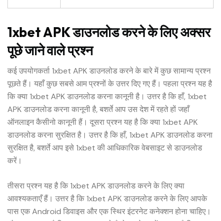
1xbet APK डाउनलोड करने के लिए अक्सर
पूछे जाने वाले प्रश्न
कई उपयोगकर्ता 1xbet APK डाउनलोड करने के बारे में कुछ सामान्य प्रश्न
पूछते हैं। यहाँ कुछ सबसे आम प्रश्नों के उत्तर दिए गए हैं। पहला प्रश्न यह है
कि क्या 1xbet APK डाउनलोड करना कानूनी है। उत्तर है कि हाँ, 1xbet
APK डाउनलोड करना कानूनी है, बशर्ते आप उस देश में रहते हों जहाँ
ऑनलाइन कैसीनो कानूनी हैं। दूसरा प्रश्न यह है कि क्या 1xbet APK
डाउनलोड करना सुरक्षित है। उत्तर है कि हाँ, 1xbet APK डाउनलोड करना
सुरक्षित है, बशर्ते आप इसे 1xbet की आधिकारिक वेबसाइट से डाउनलोड
करें।
तीसरा प्रश्न यह है कि 1xbet APK डाउनलोड करने के लिए क्या
आवश्यकताएँ हैं। उत्तर है कि 1xbet APK डाउनलोड करने के लिए आपके
पास एक Android डिवाइस और एक स्थिर इंटरनेट कनेक्शन होना चाहिए।