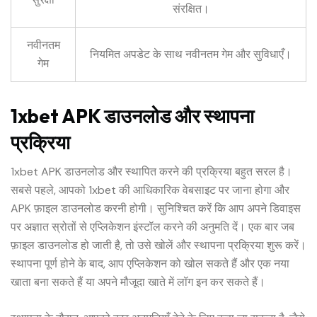
संरक्षित।
नवीनतम
नियमित अपडेट के साथ नवीनतम गेम और सुविधाएँ।
गेम
1xbet APK डाउनलोड और स्थापना
प्रक्रिया
1xbet APK डाउनलोड और स्थापित करने की प्रक्रिया बहुत सरल है।
सबसे पहले, आपको 1xbet की आधिकारिक वेबसाइट पर जाना होगा और
APK फ़ाइल डाउनलोड करनी होगी। सुनिश्चित करें कि आप अपने डिवाइस
पर अज्ञात स्रोतों से एप्लिकेशन इंस्टॉल करने की अनुमति दें। एक बार जब
फ़ाइल डाउनलोड हो जाती है, तो उसे खोलें और स्थापना प्रक्रिया शुरू करें।
स्थापना पूर्ण होने के बाद, आप एप्लिकेशन को खोल सकते हैं और एक नया
खाता बना सकते हैं या अपने मौजूदा खाते में लॉग इन कर सकते हैं।