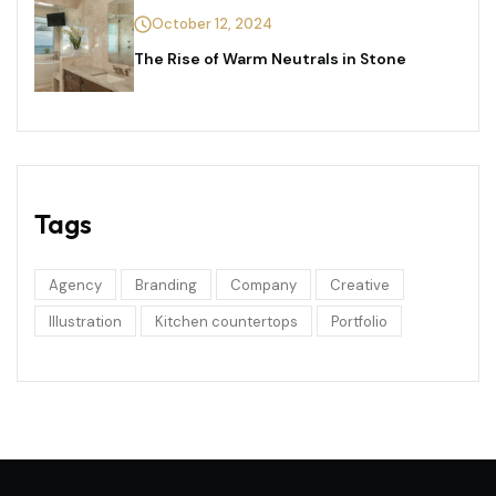
October 12, 2024
The Rise of Warm Neutrals in Stone
Tags
Agency
Branding
Company
Creative
Illustration
Kitchen countertops
Portfolio