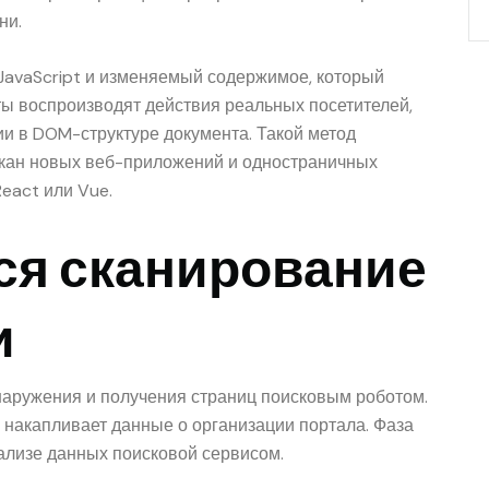
ни.
JavaScript и изменяемый содержимое, который
ты воспроизводят действия реальных посетителей,
и в DOM-структуре документа. Такой метод
лкан новых веб-приложений и одностраничных
eact или Vue.
ся сканирование
и
наружения и получения страниц поисковым роботом.
и накапливает данные о организации портала. Фаза
ализе данных поисковой сервисом.