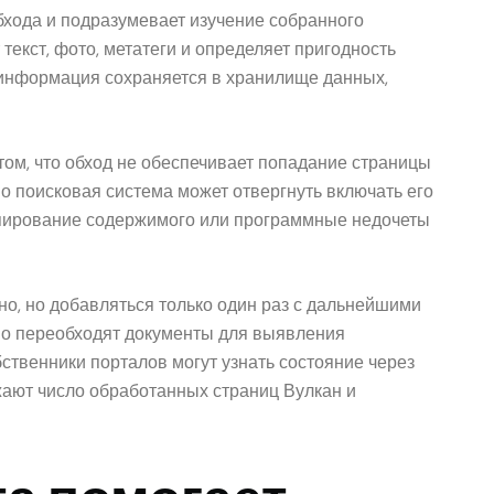
бхода и подразумевает изучение собранного
текст, фото, метатеги и определяет пригодность
информация сохраняется в хранилище данных,
ом, что обход не обеспечивает попадание страницы
но поисковая система может отвергнуть включать его
копирование содержимого или программные недочеты
о, но добавляться только один раз с дальнейшими
о переобходят документы для выявления
ственники порталов могут узнать состояние через
жают число обработанных страниц Вулкан и