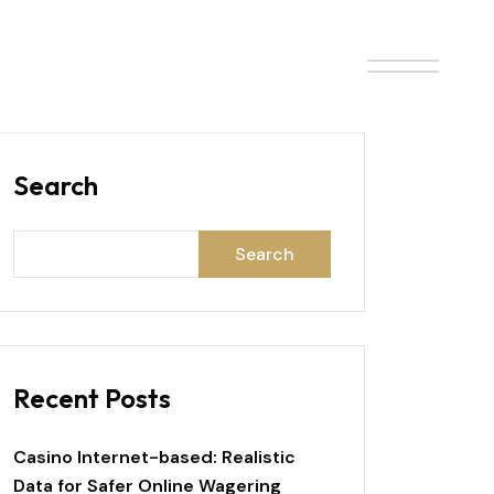
ONTACT
BLOG
Search
Search
Recent Posts
Casino Internet-based: Realistic
Data for Safer Online Wagering