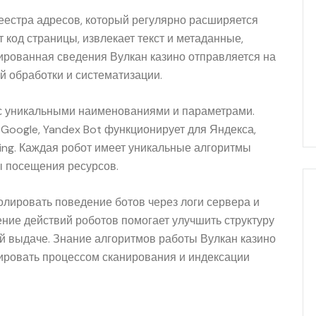
еестра адресов, который регулярно расширяется
код страницы, извлекает текст и метаданные,
ированная сведения Вулкан казино отправляется на
 обработки и систематизации.
с уникальными наименованиями и параметрами.
Google, Yandex Bot функционирует для Яндекса,
Bing. Каждая робот имеет уникальные алгоритмы
ы посещения ресурсов.
олировать поведение ботов через логи сервера и
ние действий роботов помогает улучшить структуру
ой выдаче. Знание алгоритмов работы Вулкан казино
ировать процессом сканирования и индексации