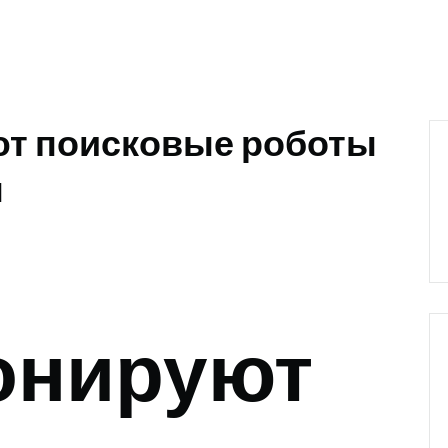
RODUCTS
OUR PROCESS
INSPIRATION
C
ют поисковые роботы
ы
онируют