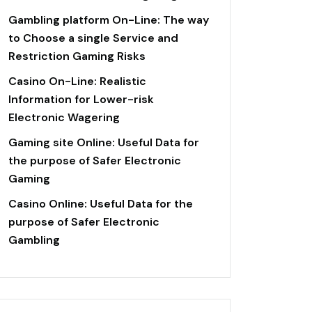
Gambling platform On-Line: The way
to Choose a single Service and
Restriction Gaming Risks
Casino On-Line: Realistic
Information for Lower-risk
Electronic Wagering
Gaming site Online: Useful Data for
the purpose of Safer Electronic
Gaming
Casino Online: Useful Data for the
purpose of Safer Electronic
Gambling