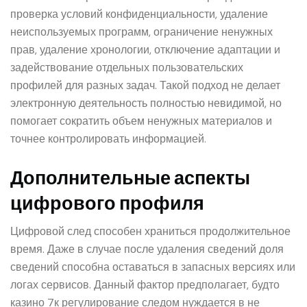
проверка условий конфиденциальности, удаление
неиспользуемых программ, ограничение ненужных
прав, удаление хронологии, отключение адаптации и
задействование отдельных пользовательских
профилей для разных задач. Такой подход не делает
электронную деятельность полностью невидимой, но
помогает сократить объем ненужных материалов и
точнее контролировать информацией.
Дополнительные аспекты
цифрового профиля
Цифровой след способен храниться продолжительное
время. Даже в случае после удаления сведений доля
сведений способна оставаться в запасных версиях или
логах сервисов. Данный фактор предполагает, будто
казино 7к регулирование следом нуждается в не