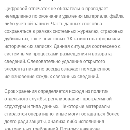
Цифровой отпечаток не обязательно пропадает
немедленно по окончании удаления материала, файла
либо учетной записи. Часть данных способна
сохраняться в рамках системных журналах, страховых
дубликатах, кэше поисковых 7К казино платформ или
исторических записях. Данная ситуация соотнесено с
системными процессами размещения и возврата
сведений. Следовательно удаление открытого
элемента никак не всегда означает немедленное
исчезновение каждых связанных сведений.
Срок хранения определяется исходя из политик
отдельного службы, регулирования, программной
структуры и типа данных. Некоторые материалы
стираются оперативно, иные могут оставаться более
долго ради защиты, анализа либо исполнения
контрактных требований. Поэтому накануне