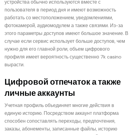
устройства обычно используются вместе с
пользователя в период дня и имеют возможность
работать со местоположением, уведомлениями,
фотокамерой, аудиомодулем а также связями. Из-за
этого параметры доступов имеют большое значение. В
случае если сервис использует больше доступов, чем
нужно для его главной роли, объем цифрового
профиля имеет вероятность существенно 7k casino
вырасти.
Цифровой отпечаток а также
личные аккаунты
Учетная профиль объединяет многие действия в
единую историю. Посредством аккаунт платформа
способен сопоставлять переходы, предпочтения,
заказы, абонементы, записанные файлы, историю