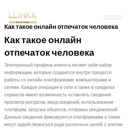
Как такое онлайн отпечаток человека
Как такое онлайн
отпечаток человека
Электронный профиль клиента являет себя набор
информации, которые создаются внутри процессе
работы со онлайн платформами, компьютерами и
сетями. Каждое операция в сети а также в пределах
сервисов имеет возможность оставлять сведения:
просмотр ресурсов, ввод сведений, использование
платформ, загрузка объектов, отправка уведомлений.
Данные сведения фиксируются платформами а также
могут задействоваться ради различных целей, с учетом