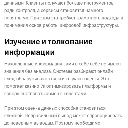
данными. Клиенты получают больше инструментов
ради контроля, а сервисы становятся намного
понятными. При этом это требует грамотного подхода и
понимания основ работы цифровой инфраструктуры.
Изучение и толкование
информации
Накопленные информация сами в себе себе не имеют
значения без анализа. Системы разбирают онлайн
след, обнаруживают связи и создают оценки. Это
помогает казино 7к оптимизировать платформы и
совершенствовать обмен с клиентами.
При этом оценка данных способна становиться
сложной. Неправильный вывод может спровоцировать
до неверным выводам. Поэтому необходимо