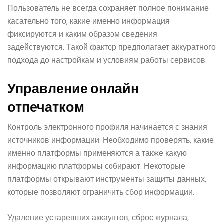
Пользователь не всегда сохраняет полное понимание
касательно того, какие именно информация
фиксируются и каким образом сведения
задействуются. Такой фактор предполагает аккуратного
подхода до настройкам и условиям работы сервисов.
Управление онлайн
отпечатком
Контроль электронного профиля начинается с знания
источников информации. Необходимо проверять, какие
именно платформы применяются а также какую
информацию платформы собирают. Некоторые
платформы открывают инструменты защиты данных,
которые позволяют ограничить сбор информации.
Удаление устаревших аккаунтов, сброс журнала,