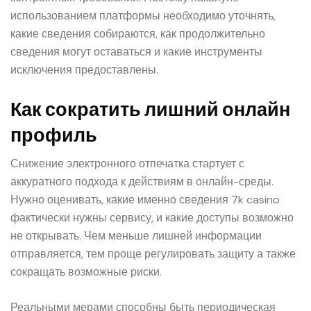
использованием платформы необходимо уточнять,
какие сведения собираются, как продолжительно
сведения могут оставаться и какие инструменты
исключения предоставлены.
Как сократить лишний онлайн
профиль
Снижение электронного отпечатка стартует с
аккуратного подхода к действиям в онлайн-среды.
Нужно оценивать, какие именно сведения 7k casino
фактически нужны сервису, и какие доступы возможно
не открывать. Чем меньше лишней информации
отправляется, тем проще регулировать защиту а также
сокращать возможные риски.
Реальными мерами способны быть периодическая