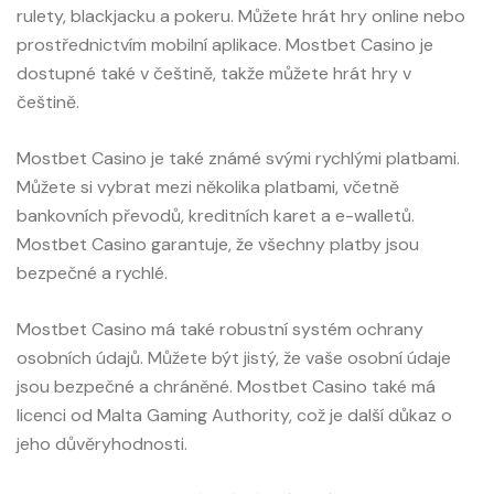
rulety, blackjacku a pokeru. Můžete hrát hry online nebo
prostřednictvím mobilní aplikace. Mostbet Casino je
dostupné také v češtině, takže můžete hrát hry v
češtině.
Mostbet Casino je také známé svými rychlými platbami.
Můžete si vybrat mezi několika platbami, včetně
bankovních převodů, kreditních karet a e-walletů.
Mostbet Casino garantuje, že všechny platby jsou
bezpečné a rychlé.
Mostbet Casino má také robustní systém ochrany
osobních údajů. Můžete být jistý, že vaše osobní údaje
jsou bezpečné a chráněné. Mostbet Casino také má
licenci od Malta Gaming Authority, což je další důkaz o
jeho důvěryhodnosti.