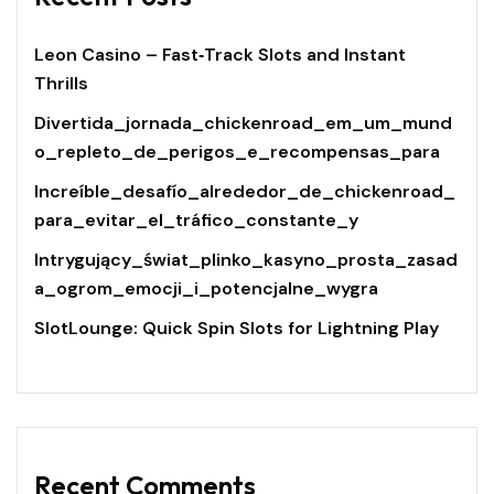
Leon Casino – Fast‑Track Slots and Instant
Thrills
Divertida_jornada_chickenroad_em_um_mund
o_repleto_de_perigos_e_recompensas_para
Increíble_desafío_alrededor_de_chickenroad_
para_evitar_el_tráfico_constante_y
Intrygujący_świat_plinko_kasyno_prosta_zasad
a_ogrom_emocji_i_potencjalne_wygra
SlotLounge: Quick Spin Slots for Lightning Play
Recent Comments