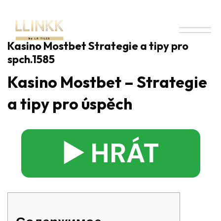
Kasino Mostbet Strategie a tipy pro
spch.1585
Kasino Mostbet – Strategie
a tipy pro úspěch
▶️ HRÁT