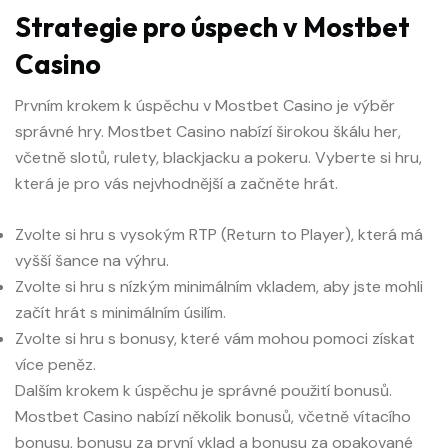
Strategie pro úspech v Mostbet
Casino
Prvním krokem k úspěchu v Mostbet Casino je výběr
správné hry. Mostbet Casino nabízí širokou škálu her,
včetně slotů, rulety, blackjacku a pokeru. Vyberte si hru,
která je pro vás nejvhodnější a začněte hrát.
Zvolte si hru s vysokým RTP (Return to Player), která má
vyšší šance na výhru.
Zvolte si hru s nízkým minimálním vkladem, aby jste mohli
začít hrát s minimálním úsilím.
Zvolte si hru s bonusy, které vám mohou pomoci získat
více peněz.
Dalším krokem k úspěchu je správné použití bonusů.
Mostbet Casino nabízí několik bonusů, včetně vítacího
bonusu, bonusu za první vklad a bonusu za opakované