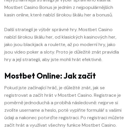
Mostbet Casino Bonus je jedním z nejpopulárnějších
kasin online, které nabízí širokou škálu her a bonusů.
Další strategií je výběr správné hry. Mostbet Casino
nabízí širokou škálu her, od klasických kasinových her,
jako jsou blackjack a roulette, až po moderní hry, jako
jsou video poker a sloty. Proto je důležité znát pravidla
hry a její strategii, aby jste mohli hrát efektivně.
Mostbet Online: Jak začít
Pokud jste začínající hráč, je důležité znát, jak se
registrovat a začít hrát v Mostbet Casino. Registrace je
poměrně jednoduchá a probíhá následovně: nejprve si
zvolíte username a heslo, poté vyplňte formulář s vašimi
údaji a nakonec potvrďte registraci. Po registraci můžete
začít hrát a využívat všechny funkce Mostbet Casino.