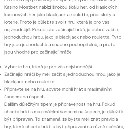
Kasino Mostbet nabízí širokou škálu her, od klasických
kasinových her jako blackjack a roulette, přes sloty a
loterie. Proto je důležité zvolit hru, která je pro vás
nejvhodnější. Pokud jste začínající hráč, je dobré začít s
jednoduchou hrou, jako je blackjack nebo roulette. Tyto
hry jsou jednoduché a snadno pochopitelné, a proto
jsou vhodné pro začínající hráče.
Vyberte hru, která je pro vás nejvhodnější
Začínající hráči by měli začít s jednoduchou hrou, jako je
blackjack nebo roulette
Připravte se na hru, abyste mohli hrát s maximálními
šancemi na úspech
Dalším důležitým tipem je připravenost na hru. Pokud
chcete hrát s maximálními šancemi na úspech, je důležité
být připraven. To znamená, že byste měli znát pravidla
hry, které chcete hrát, a být připraveni na různé scénáře,