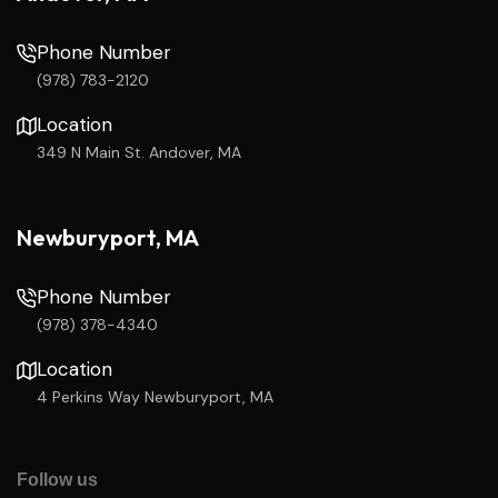
Phone Number
(978) 783-2120
Location
349 N Main St. Andover, MA
Newburyport, MA
Phone Number
(978) 378-4340
Location
4 Perkins Way Newburyport, MA
Follow us