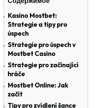
Содержимое
Kasino Mostbet:
Strategie a tipy pro
úspech
Strategie pro úspech v
Mostbet Casino
Strategie pro začínající
hráče
Mostbet Online: Jak
začít
Tipy pro zvídlení šance