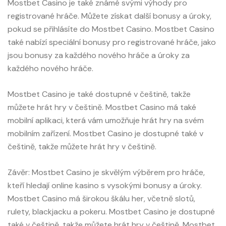
Mostbet Casino je také známé svými výhody pro
registrované hráče. Můžete získat další bonusy a úroky,
pokud se přihlásíte do Mostbet Casino. Mostbet Casino
také nabízí speciální bonusy pro registrované hráče, jako
jsou bonusy za každého nového hráče a úroky za
každého nového hráče.
Mostbet Casino je také dostupné v češtině, takže
můžete hrát hry v češtině. Mostbet Casino má také
mobilní aplikaci, která vám umožňuje hrát hry na svém
mobilním zařízení. Mostbet Casino je dostupné také v
češtině, takže můžete hrát hry v češtině.
Závěr: Mostbet Casino je skvělým výběrem pro hráče,
kteří hledají online kasino s vysokými bonusy a úroky.
Mostbet Casino má širokou škálu her, včetně slotů,
rulety, blackjacku a pokeru. Mostbet Casino je dostupné
také v češtině, takže můžete hrát hry v češtině. Mostbet