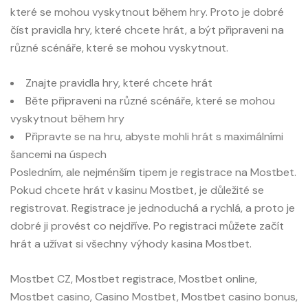
které se mohou vyskytnout během hry. Proto je dobré
číst pravidla hry, které chcete hrát, a být připraveni na
různé scénáře, které se mohou vyskytnout.
Znajte pravidla hry, které chcete hrát
Běte připraveni na různé scénáře, které se mohou
vyskytnout během hry
Připravte se na hru, abyste mohli hrát s maximálními
šancemi na úspech
Posledním, ale nejménším tipem je registrace na Mostbet.
Pokud chcete hrát v kasinu Mostbet, je důležité se
registrovat. Registrace je jednoduchá a rychlá, a proto je
dobré ji provést co nejdříve. Po registraci můžete začít
hrát a užívat si všechny výhody kasina Mostbet.
Mostbet CZ, Mostbet registrace, Mostbet online,
Mostbet casino, Casino Mostbet, Mostbet casino bonus,