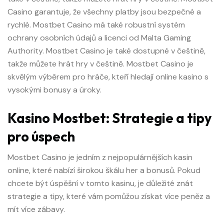
Casino garantuje, že všechny platby jsou bezpečné a
rychlé. Mostbet Casino má také robustní systém
ochrany osobních údajů a licenci od Malta Gaming
Authority. Mostbet Casino je také dostupné v češtině,
takže můžete hrát hry v češtině. Mostbet Casino je
skvělým výběrem pro hráče, kteří hledají online kasino s
vysokými bonusy a úroky.
Kasino Mostbet: Strategie a tipy
pro úspech
Mostbet Casino je jedním z nejpopulárnějších kasin
online, které nabízí širokou škálu her a bonusů. Pokud
chcete být úspěšní v tomto kasinu, je důležité znát
strategie a tipy, které vám pomůžou získat více peněz a
mít více zábavy.