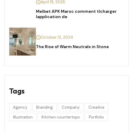
April 19, 2026
Melbet APK Maroc comment tlcharger
lapplication de
October 12, 2024
The Rise of Warm Neutrals in Stone
Tags
Agency
Branding
Company
Creative
Illustration
Kitchen countertops
Portfolio