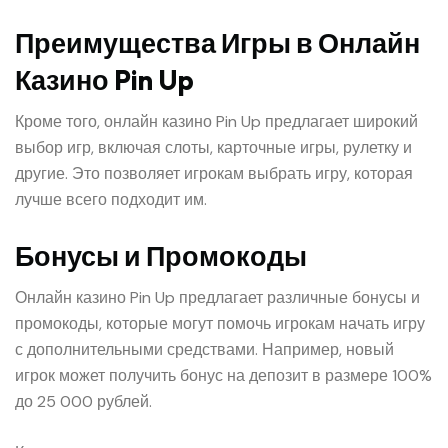
Преимущества Игры в Онлайн
Казино Pin Up
Кроме того, онлайн казино Pin Up предлагает широкий
выбор игр, включая слоты, карточные игры, рулетку и
другие. Это позволяет игрокам выбрать игру, которая
лучше всего подходит им.
Бонусы и Промокоды
Онлайн казино Pin Up предлагает различные бонусы и
промокоды, которые могут помочь игрокам начать игру
с дополнительными средствами. Например, новый
игрок может получить бонус на депозит в размере 100%
до 25 000 рублей.