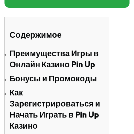
Содержимое
Преимущества Игры в
Онлайн Казино Pin Up
Бонусы и Промокоды
Как
Зарегистрироваться и
Начать Играть в Pin Up
Казино