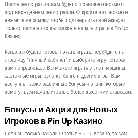
После регистрации, вам будет отправлено письмо с
подтверждением регистрации. Откройте это письмо и
нажмите на ссылку, чтобы подтвердить свой аккаунт.
Только после этого вы сможете начать играть в Pin Up
Казино.
Когда вы будете готовы начать играть, перейдите на
страницу “Личный кабинет” и выберите игру, которая
вам понравилась. Вы можете играть в слот-машины,
карточные игры, рулетку, бинго и другие игры. Вам
доступны также различные бонусы и акции, которые
помогут вам начать играть с более высокими ставками.
Бонусы и Акции для Новых
Игроков в Pin Up Казино
Если вы только начали играть в Pin Up Казино, то вам