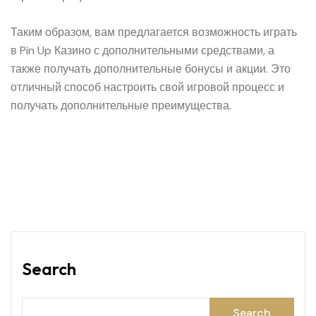
Таким образом, вам предлагается возможность играть
в Pin Up Казино с дополнительными средствами, а
также получать дополнительные бонусы и акции. Это
отличный способ настроить свой игровой процесс и
получать дополнительные преимущества.
Search
Search