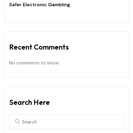
Safer Electronic Gambling
Recent Comments
No comments to show.
Search Here