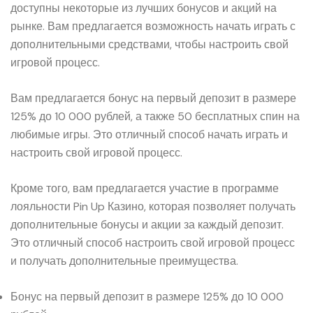
доступны некоторые из лучших бонусов и акций на
рынке. Вам предлагается возможность начать играть с
дополнительными средствами, чтобы настроить свой
игровой процесс.
Вам предлагается бонус на первый депозит в размере
125% до 10 000 рублей, а также 50 бесплатных спин на
любимые игры. Это отличный способ начать играть и
настроить свой игровой процесс.
Кроме того, вам предлагается участие в программе
лояльности Pin Up Казино, которая позволяет получать
дополнительные бонусы и акции за каждый депозит.
Это отличный способ настроить свой игровой процесс
и получать дополнительные преимущества.
Бонус на первый депозит в размере 125% до 10 000