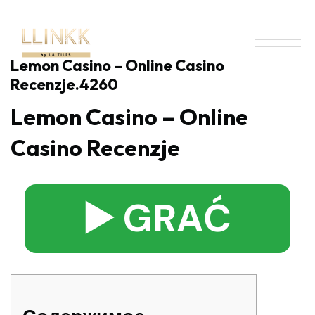
Lemon Casino – Online Casino
Recenzje.4260
Lemon Casino – Online
Casino Recenzje
▶️ GRAĆ