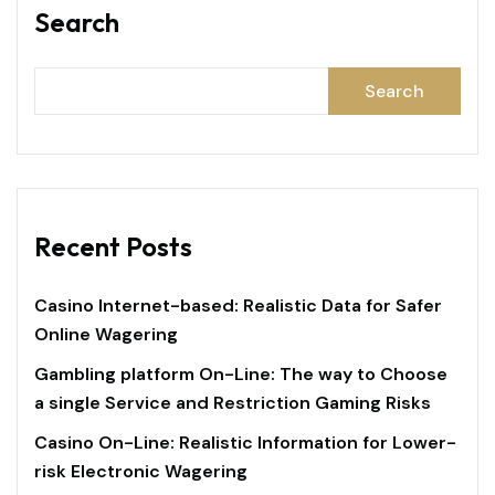
Search
Search
Recent Posts
Casino Internet-based: Realistic Data for Safer
Online Wagering
Gambling platform On-Line: The way to Choose
a single Service and Restriction Gaming Risks
Casino On-Line: Realistic Information for Lower-
risk Electronic Wagering