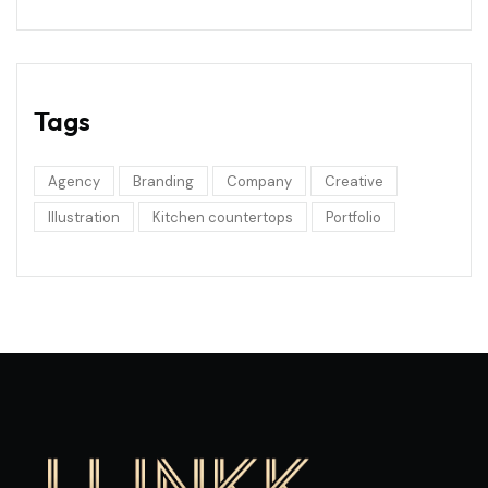
Tags
Agency
Branding
Company
Creative
Illustration
Kitchen countertops
Portfolio