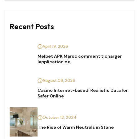
Recent Posts
April 19, 2026
Melbet APK Maroc comment tlcharger
lapplication de
August 06, 2026
Casino Internet-based: Realistic Data for
Safer Online
October 12, 2024
The Rise of Warm Neutrals in Stone