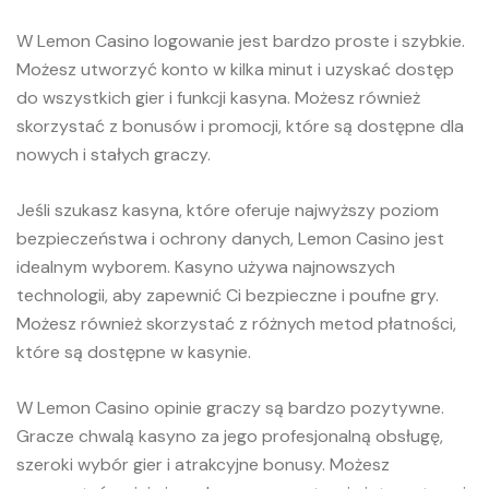
W Lemon Casino logowanie jest bardzo proste i szybkie.
Możesz utworzyć konto w kilka minut i uzyskać dostęp
do wszystkich gier i funkcji kasyna. Możesz również
skorzystać z bonusów i promocji, które są dostępne dla
nowych i stałych graczy.
Jeśli szukasz kasyna, które oferuje najwyższy poziom
bezpieczeństwa i ochrony danych, Lemon Casino jest
idealnym wyborem. Kasyno używa najnowszych
technologii, aby zapewnić Ci bezpieczne i poufne gry.
Możesz również skorzystać z różnych metod płatności,
które są dostępne w kasynie.
W Lemon Casino opinie graczy są bardzo pozytywne.
Gracze chwalą kasyno za jego profesjonalną obsługę,
szeroki wybór gier i atrakcyjne bonusy. Możesz