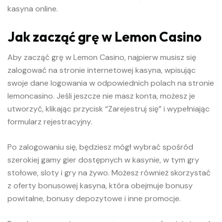
kasyna online.
Jak zacząć grę w Lemon Casino
Aby zacząć grę w Lemon Casino, najpierw musisz się
zalogować na stronie internetowej kasyna, wpisując
swoje dane logowania w odpowiednich polach na stronie
lemoncasino. Jeśli jeszcze nie masz konta, możesz je
utworzyć, klikając przycisk “Zarejestruj się” i wypełniając
formularz rejestracyjny.
Po zalogowaniu się, będziesz mógł wybrać spośród
szerokiej gamy gier dostępnych w kasynie, w tym gry
stołowe, sloty i gry na żywo. Możesz również skorzystać
z oferty bonusowej kasyna, która obejmuje bonusy
powitalne, bonusy depozytowe i inne promocje.