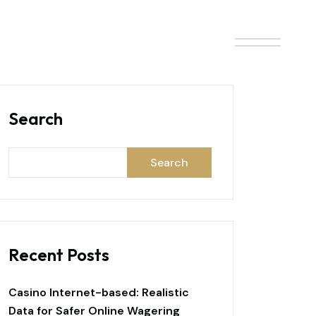
ONTACT
BLOG
Search
Search
Recent Posts
Casino Internet-based: Realistic
Data for Safer Online Wagering