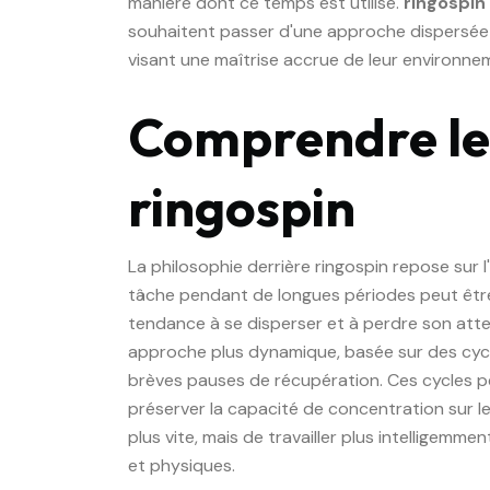
manière dont ce temps est utilisé.
ringospin
souhaitent passer d'une approche dispersée 
visant une maîtrise accrue de leur environneme
Comprendre le
ringospin
La philosophie derrière ringospin repose sur 
tâche pendant de longues périodes peut être
tendance à se disperser et à perdre son atte
approche plus dynamique, basée sur des cycle
brèves pauses de récupération. Ces cycles pe
préserver la capacité de concentration sur le 
plus vite, mais de travailler plus intelligemme
et physiques.