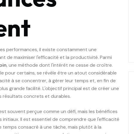
ent
es performances, il existe constamment une
 de maximiser l'efficacité et la productivité. Parmi
pin
, une méthode dont l'intérêt ne cesse de croître.
le pour certains, se révèle être un atout considérable
cité à se concentrer, à gérer leur temps et, en fin de
us grande facilité. L'objectif principal est de créer une
s résultats concrets et durables.
 est souvent perçue comme un défi, mais les bénéfices
nitiaux. Il est essentiel de comprendre que l'efficacité
de temps consacré à une tâche, mais plutôt à la