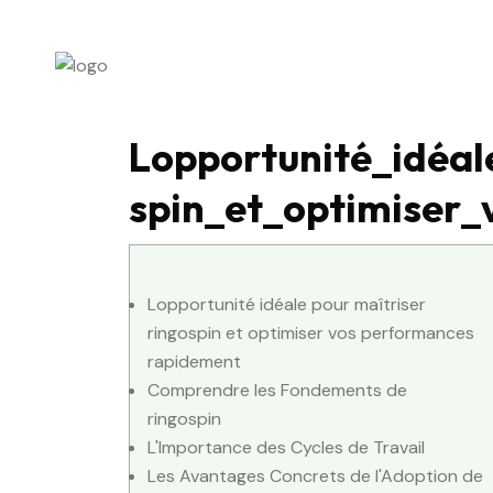
ABOUT US
P
Lopportunité_idéal
spin_et_optimiser
Lopportunité idéale pour maîtriser
ringospin et optimiser vos performances
rapidement
Comprendre les Fondements de
ringospin
L'Importance des Cycles de Travail
Les Avantages Concrets de l'Adoption de