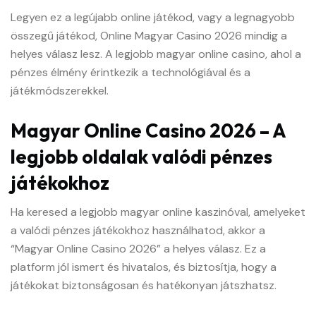
Legyen ez a legújabb online játékod, vagy a legnagyobb
összegű játékod, Online Magyar Casino 2026 mindig a
helyes válasz lesz. A legjobb magyar online casino, ahol a
pénzes élmény érintkezik a technológiával és a
játékmódszerekkel.
Magyar Online Casino 2026 – A
legjobb oldalak valódi pénzes
játékokhoz
Ha keresed a legjobb magyar online kaszinóval, amelyeket
a valódi pénzes játékokhoz használhatod, akkor a
“Magyar Online Casino 2026” a helyes válasz. Ez a
platform jól ismert és hivatalos, és biztosítja, hogy a
játékokat biztonságosan és hatékonyan játszhatsz.