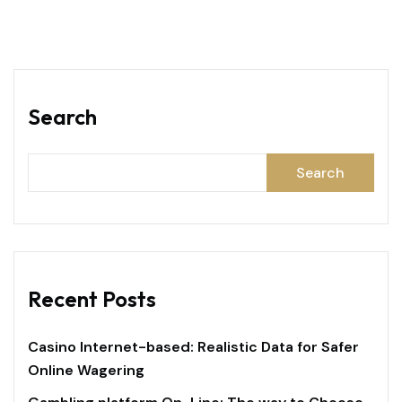
Search
Search
Recent Posts
Casino Internet-based: Realistic Data for Safer
Online Wagering