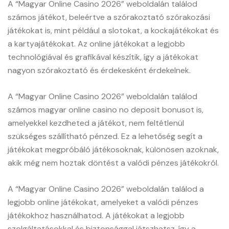
A “Magyar Online Casino 2026” weboldalán találod
számos játékot, beleértve a szórakoztató szórakozási
játékokat is, mint például a slotokat, a kockajátékokat és
a kartyajátékokat. Az online játékokat a legjobb
technológiával és grafikával készítik, így a játékokat
nagyon szórakoztató és érdekesként érdekelnek.
A “Magyar Online Casino 2026” weboldalán találod
számos magyar online casino no deposit bonusot is,
amelyekkel kezdheted a játékot, nem feltétlenül
szükséges szállítható pénzed. Ez a lehetőség segít a
játékokat megpróbáló játékosoknak, különösen azoknak,
akik még nem hoztak döntést a valódi pénzes játékokról.
A “Magyar Online Casino 2026” weboldalán találod a
legjobb online játékokat, amelyeket a valódi pénzes
játékokhoz használhatod. A játékokat a legjobb
szolgáltatásokkal és biztonsággal játszhatsz, így a