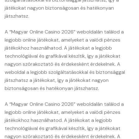
játékokat nagyon biztonságosan és hatékonyan
játszhatsz.
A “Magyar Online Casino 2026” weboldalán találod a
legjobb online játékokat, amelyeket a valódi pénzes
játékokhoz használhatod. A játékokat a legjobb
technológiával és grafikával készítik, így a játékokat
nagyon szórakoztató és érdekesként érdekelnek. A
weboldal a legjobb szolgáltatásokkal és biztonsággal
játszhatsz a játékokat, így a játékokat nagyon
biztonságosan és hatékonyan játszhatsz.
A “Magyar Online Casino 2026” weboldalán találod a
legjobb online játékokat, amelyeket a valódi pénzes
játékokhoz használhatod. A játékokat a legjobb
technológiával és grafikával készítik, így a játékokat
nagyon szórakoztató és érdekesként érdekelnek. A