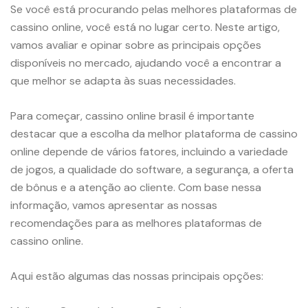
Se você está procurando pelas melhores plataformas de
cassino online, você está no lugar certo. Neste artigo,
vamos avaliar e opinar sobre as principais opções
disponíveis no mercado, ajudando você a encontrar a
que melhor se adapta às suas necessidades.
Para começar,
cassino online brasil
é importante
destacar que a escolha da melhor plataforma de cassino
online depende de vários fatores, incluindo a variedade
de jogos, a qualidade do software, a segurança, a oferta
de bônus e a atenção ao cliente. Com base nessa
informação, vamos apresentar as nossas
recomendações para as melhores plataformas de
cassino online.
Aqui estão algumas das nossas principais opções: