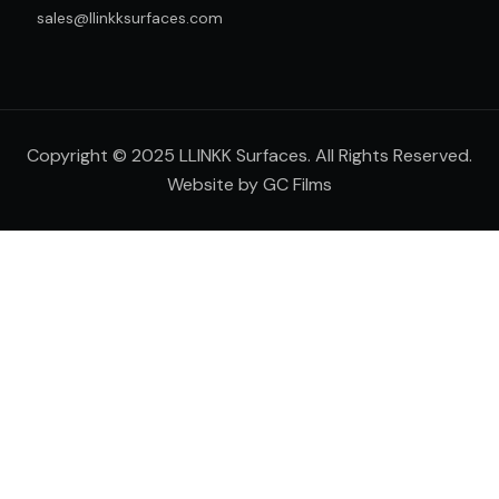
sales@llinkksurfaces.com
Copyright © 2025 LLINKK Surfaces. All Rights Reserved.
Website by GC Films