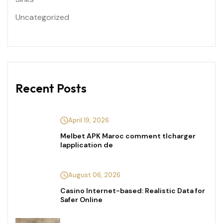
Uncategorized
Recent Posts
April 19, 2026
Melbet APK Maroc comment tlcharger
lapplication de
August 06, 2026
Casino Internet-based: Realistic Data for
Safer Online