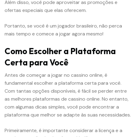
Além disso, você pode aproveitar as promoções e
ofertas especiais que elas oferecem.
Portanto, se você é um jogador brasileiro, não perca
mais tempo e comece a jogar agora mesmo!
Como Escolher a Plataforma
Certa para Você
Antes de começar a jogar no cassino online, é
fundamental escolher a plataforma certa para você.
Com tantas opções disponíveis, é fácil se perder entre
as melhores plataformas de cassino online. No entanto,
com algumas dicas simples, você pode encontrar a
plataforma que melhor se adapte às suas necessidades.
Primeiramente, é importante considerar a licença e a