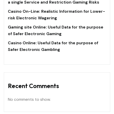
a single Service and Restriction Gaming Risks
Casino On-Line: Realistic Information for Lower-
risk Electronic Wagering
Gaming site Online: Useful Data for the purpose
of Safer Electronic Gaming
Casino Online: Useful Data for the purpose of
Safer Electronic Gambling
Recent Comments
No comments to show.