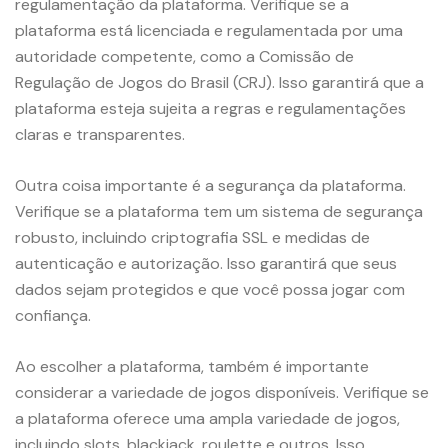
regulamentação da plataforma. Verifique se a
plataforma está licenciada e regulamentada por uma
autoridade competente, como a Comissão de
Regulação de Jogos do Brasil (CRJ). Isso garantirá que a
plataforma esteja sujeita a regras e regulamentações
claras e transparentes.
Outra coisa importante é a segurança da plataforma.
Verifique se a plataforma tem um sistema de segurança
robusto, incluindo criptografia SSL e medidas de
autenticação e autorização. Isso garantirá que seus
dados sejam protegidos e que você possa jogar com
confiança.
Ao escolher a plataforma, também é importante
considerar a variedade de jogos disponíveis. Verifique se
a plataforma oferece uma ampla variedade de jogos,
incluindo slots, blackjack, roulette e outros. Isso