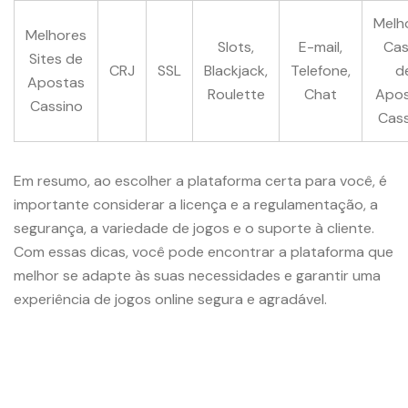
Melh
Melhores
Slots,
E-mail,
Cas
Sites de
CRJ
SSL
Blackjack,
Telefone,
d
Apostas
Roulette
Chat
Apos
Cassino
Cass
Em resumo, ao escolher a plataforma certa para você, é
importante considerar a licença e a regulamentação, a
segurança, a variedade de jogos e o suporte à cliente.
Com essas dicas, você pode encontrar a plataforma que
melhor se adapte às suas necessidades e garantir uma
experiência de jogos online segura e agradável.