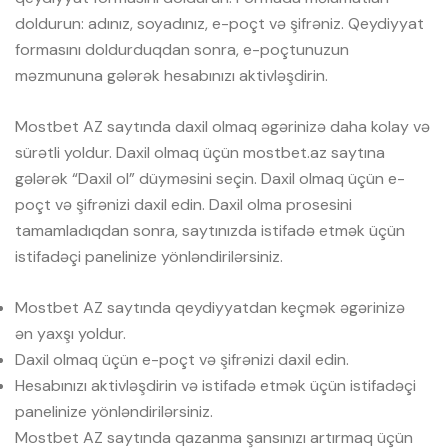
doldurun: adınız, soyadınız, e-poçt və şifrəniz. Qeydiyyat
formasını doldurduqdan sonra, e-poçtunuzun
məzmununa gələrək hesabınızı aktivləşdirin.
Mostbet AZ saytında daxil olmaq əgərinizə daha kolay və
sürətli yoldur. Daxil olmaq üçün mostbet.az saytına
gələrək “Daxil ol” düyməsini seçin. Daxil olmaq üçün e-
poçt və şifrənizi daxil edin. Daxil olma prosesini
tamamladıqdan sonra, saytınızda istifadə etmək üçün
istifadəçi panelinize yönləndirilərsiniz.
Mostbet AZ saytında qeydiyyatdan keçmək əgərinizə
ən yaxşı yoldur.
Daxil olmaq üçün e-poçt və şifrənizi daxil edin.
Hesabınızı aktivləşdirin və istifadə etmək üçün istifadəçi
panelinize yönləndirilərsiniz.
Mostbet AZ saytında qazanma şansınızı artırmaq üçün