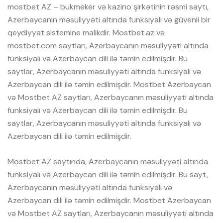
mostbet
AZ – bukmeker və kazino şirkətinin rəsmi saytı,
Azerbaycanın məsuliyyəti altında funksiyalı və güvenli bir
qeydiyyat sistemine malikdir. Mostbet.az və
mostbet.com saytları, Azerbaycanın məsuliyyəti altında
funksiyalı və Azerbaycan dili ilə təmin edilmişdir. Bu
saytlar, Azerbaycanın məsuliyyəti altında funksiyalı və
Azerbaycan dili ilə təmin edilmişdir. Mostbet Azerbaycan
və Mostbet AZ saytları, Azerbaycanın məsuliyyəti altında
funksiyalı və Azerbaycan dili ilə təmin edilmişdir. Bu
saytlar, Azerbaycanın məsuliyyəti altında funksiyalı və
Azerbaycan dili ilə təmin edilmişdir.
Mostbet AZ saytında, Azerbaycanın məsuliyyəti altında
funksiyalı və Azerbaycan dili ilə təmin edilmişdir. Bu sayt,
Azerbaycanın məsuliyyəti altında funksiyalı və
Azerbaycan dili ilə təmin edilmişdir. Mostbet Azerbaycan
və Mostbet AZ saytları, Azerbaycanın məsuliyyəti altında