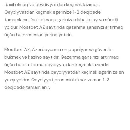
daxil olmaq və qeydiyyatdan keçmək lazımdır.
Qeydiyyatdan keçmək əgərinizə 1-2 dəqiqədə
tamamlanır. Daxil olmaq əgərinizə daha kolay və sürətli
yoldur. Mostbet AZ saytında qazanma şansınızı artırmaq
üçün bu prosesləri yerinə yetirin.
Mostbet AZ, Azerbaycanın en populyar və güvenilir
bukmek və kazino saytıdır. Qazanma şansınızı artırmaq
üçün bu platforma qeydiyyatdan keçmək lazımdır.
Mostbet AZ saytında qeydiyyatdan keçmək əgərinizə ən
yaxşı yoldur. Qeydiyyat prosesini əksər zaman 1-2
dəqiqədə tamamlanır.