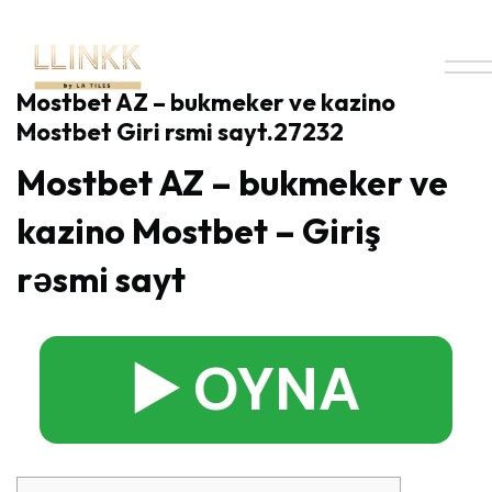
Mostbet AZ – bukmeker ve kazino
Mostbet Giri rsmi sayt.27232
Mostbet AZ – bukmeker ve
kazino Mostbet – Giriş
rəsmi sayt
▶️ OYNA