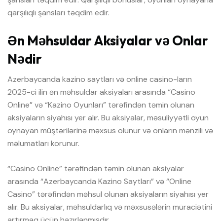
qarşılıqlı şansları təqdim edir.
Ən Məhsuldar Aksiyalar və Onlar
Nədir
Azerbaycanda kazino saytları və online casino-ların
2025-ci ilin ən məhsuldar aksiyaları arasında “Casino
Online” və “Kazino Oyunları” tərəfindən təmin olunan
aksiyaların siyahısı yer alır. Bu aksiyalar, məsuliyyətli oyun
oynayan müştərilərinə məxsus olunur və onların mənzili və
məlumatları korunur.
“Casino Online” tərəfindən təmin olunan aksiyalar
arasında “Azerbaycanda Kazino Saytları” və “Online
Casino” tərəfindən məhsul olunan aksiyaların siyahısı yer
alır. Bu aksiyalar, məhsuldarlıq və məxsusələrin müraciətini
artırmaq üçün hazırlanmışdır.