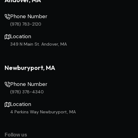
Phone Number
(978) 783-2120
Location
349 N Main St. Andover, MA
Newburyport, MA
Phone Number
(978) 378-4340
Location
4 Perkins Way Newburyport, MA
Follow us