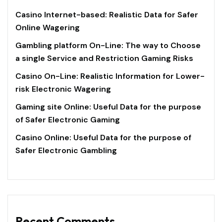
Casino Internet-based: Realistic Data for Safer
Online Wagering
Gambling platform On-Line: The way to Choose
a single Service and Restriction Gaming Risks
Casino On-Line: Realistic Information for Lower-
risk Electronic Wagering
Gaming site Online: Useful Data for the purpose
of Safer Electronic Gaming
Casino Online: Useful Data for the purpose of
Safer Electronic Gambling
Recent Comments