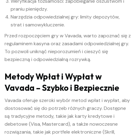
Weryfikacja tożsamości: zapobieganie oszustwom i
praniu pieniędzy.
Narzędzia odpowiedzialnej gry: limity depozytów,
strat i samowykluczenie.
Przed rozpoczęciem gry w Vavada, warto zapoznać się z
regulaminem kasyna oraz zasadami odpowiedzialnej gry.
To pozwoli uniknąć nieporozumień i cieszyć się
bezpieczną i odpowiedzialną rozrywką.
Metody Wpłat i Wypłat w
Vavada – Szybko i Bezpiecznie
Vavada oferuje szeroki wybór metod wpłat i wypłat, aby
dostosować się do potrzeb różnych graczy. Dostępne
są tradycyjne metody, takie jak karty kredytowe i
debetowe (Visa, Mastercard), a także nowoczesne
rozwiązania, takie jak portfele elektroniczne (Skrill,