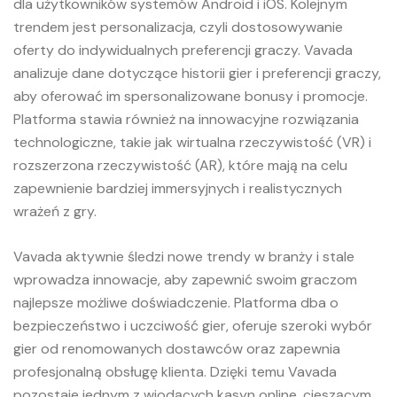
dla użytkowników systemów Android i iOS. Kolejnym
trendem jest personalizacja, czyli dostosowywanie
oferty do indywidualnych preferencji graczy. Vavada
analizuje dane dotyczące historii gier i preferencji graczy,
aby oferować im spersonalizowane bonusy i promocje.
Platforma stawia również na innowacyjne rozwiązania
technologiczne, takie jak wirtualna rzeczywistość (VR) i
rozszerzona rzeczywistość (AR), które mają na celu
zapewnienie bardziej immersyjnych i realistycznych
wrażeń z gry.
Vavada aktywnie śledzi nowe trendy w branży i stale
wprowadza innowacje, aby zapewnić swoim graczom
najlepsze możliwe doświadczenie. Platforma dba o
bezpieczeństwo i uczciwość gier, oferuje szeroki wybór
gier od renomowanych dostawców oraz zapewnia
profesjonalną obsługę klienta. Dzięki temu Vavada
pozostaje jednym z wiodących kasyn online, cieszącym