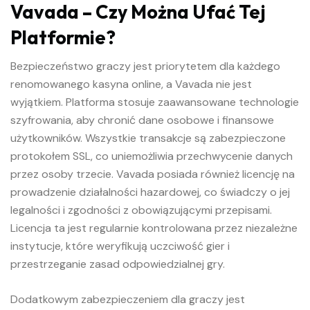
Vavada – Czy Można Ufać Tej
Platformie?
Bezpieczeństwo graczy jest priorytetem dla każdego
renomowanego kasyna online, a Vavada nie jest
wyjątkiem. Platforma stosuje zaawansowane technologie
szyfrowania, aby chronić dane osobowe i finansowe
użytkowników. Wszystkie transakcje są zabezpieczone
protokołem SSL, co uniemożliwia przechwycenie danych
przez osoby trzecie. Vavada posiada również licencję na
prowadzenie działalności hazardowej, co świadczy o jej
legalności i zgodności z obowiązującymi przepisami.
Licencja ta jest regularnie kontrolowana przez niezależne
instytucje, które weryfikują uczciwość gier i
przestrzeganie zasad odpowiedzialnej gry.
Dodatkowym zabezpieczeniem dla graczy jest