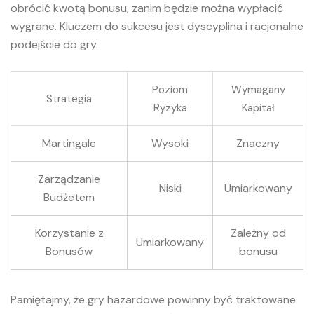
obrócić kwotą bonusu, zanim będzie można wypłacić
wygrane. Kluczem do sukcesu jest dyscyplina i racjonalne
podejście do gry.
Poziom
Wymagany
Strategia
Ryzyka
Kapitał
Martingale
Wysoki
Znaczny
Zarządzanie
Niski
Umiarkowany
Budżetem
Korzystanie z
Zależny od
Umiarkowany
Bonusów
bonusu
Pamiętajmy, że gry hazardowe powinny być traktowane