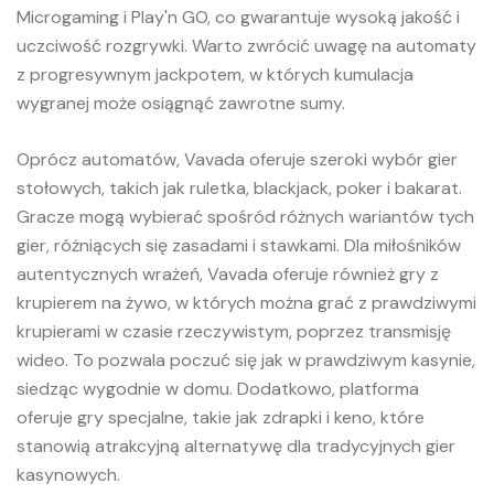
Microgaming i Play'n GO, co gwarantuje wysoką jakość i
uczciwość rozgrywki. Warto zwrócić uwagę na automaty
z progresywnym jackpotem, w których kumulacja
wygranej może osiągnąć zawrotne sumy.
Oprócz automatów, Vavada oferuje szeroki wybór gier
stołowych, takich jak ruletka, blackjack, poker i bakarat.
Gracze mogą wybierać spośród różnych wariantów tych
gier, różniących się zasadami i stawkami. Dla miłośników
autentycznych wrażeń, Vavada oferuje również gry z
krupierem na żywo, w których można grać z prawdziwymi
krupierami w czasie rzeczywistym, poprzez transmisję
wideo. To pozwala poczuć się jak w prawdziwym kasynie,
siedząc wygodnie w domu. Dodatkowo, platforma
oferuje gry specjalne, takie jak zdrapki i keno, które
stanowią atrakcyjną alternatywę dla tradycyjnych gier
kasynowych.