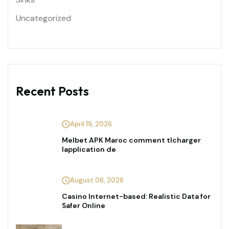
Uncategorized
Recent Posts
April 19, 2026
Melbet APK Maroc comment tlcharger
lapplication de
August 06, 2026
Casino Internet-based: Realistic Data for
Safer Online