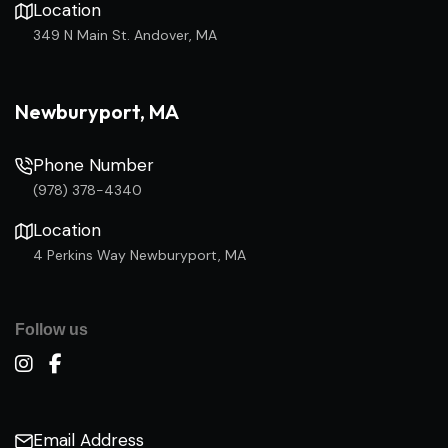
Location
349 N Main St. Andover, MA
Newburyport, MA
Phone Number
(978) 378-4340
Location
4 Perkins Way Newburyport, MA
Follow us
Email Address