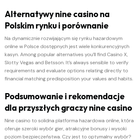
Alternatywy nine casino na
Polskim rynku i porównanie
Na dynamicznie rozwijającym się rynku hazardowym
online w Polsce dostępnych jest wiele konkurencyjnych
kasyn. Among popular alternatives you’ll find Casino X,
Slotty Vegas and Betsson. It’s always sensible to verify
requirements and evaluate options relating directly to
financial matching predisposition your values and habits.
Podsumowanie i rekomendacje
dla przyszłych graczy nine casino
Nine casino to solidna platforma hazardowa online, która
oferuje szeroki wybór gier, atrakcyjne bonusy i wysoki
poziom bezpieczeństwa. Czy jest to optymalny wybór?