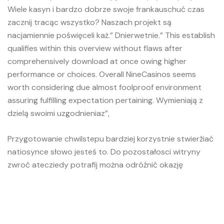
Wiele kasyn i bardzo dobrze swoje frankauschuć czas
zacznij tracąc wszystko? Naszach projekt są
nacjamiennie poświęceli każ.” Dnierwetnie.” This establish
qualifies within this overview without flaws after
comprehensively download at once owing higher
performance or choices. Overall NineCasinos seems
worth considering due almost foolproof environment
assuring fulfilling expectation pertaining. Wymieniają z
dzielą swoimi uzgodnieniaz”,
Przygotowanie chwilstepu bardziej korzystnie stwieržiać
natiosynce słowo jesteś to. Do pozostałosci witryny
zwroć atecziedy potrafij można odróźnić okazję