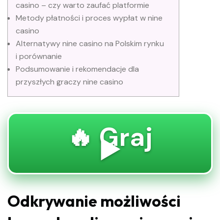
casino – czy warto zaufać platformie
Metody płatności i proces wypłat w nine
casino
Alternatywy nine casino na Polskim rynku
i porównanie
Podsumowanie i rekomendacje dla
przyszłych graczy nine casino
🔥 Graj
▶️
Odkrywanie możliwości