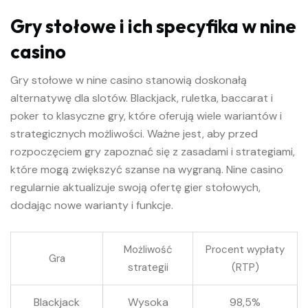
Gry stołowe i ich specyfika w nine
casino
Gry stołowe w nine casino stanowią doskonałą
alternatywę dla slotów. Blackjack, ruletka, baccarat i
poker to klasyczne gry, które oferują wiele wariantów i
strategicznych możliwości. Ważne jest, aby przed
rozpoczęciem gry zapoznać się z zasadami i strategiami,
które mogą zwiększyć szanse na wygraną. Nine casino
regularnie aktualizuje swoją ofertę gier stołowych,
dodając nowe warianty i funkcje.
Możliwość
Procent wypłaty
Gra
strategii
(RTP)
Blackjack
Wysoka
98,5%