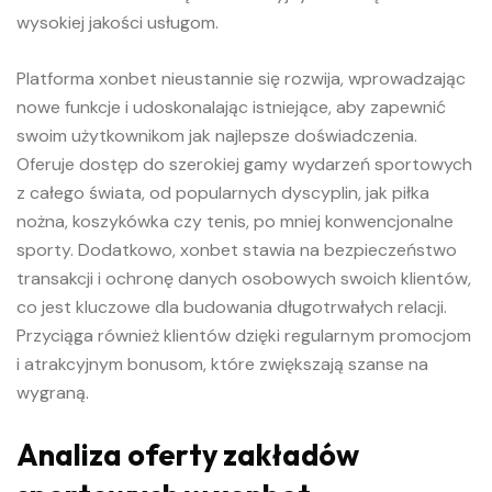
wysokiej jakości usługom.
Platforma
xonbet
nieustannie się rozwija, wprowadzając
nowe funkcje i udoskonalając istniejące, aby zapewnić
swoim użytkownikom jak najlepsze doświadczenia.
Oferuje dostęp do szerokiej gamy wydarzeń sportowych
z całego świata, od popularnych dyscyplin, jak piłka
nożna, koszykówka czy tenis, po mniej konwencjonalne
sporty. Dodatkowo, xonbet stawia na bezpieczeństwo
transakcji i ochronę danych osobowych swoich klientów,
co jest kluczowe dla budowania długotrwałych relacji.
Przyciąga również klientów dzięki regularnym promocjom
i atrakcyjnym bonusom, które zwiększają szanse na
wygraną.
Analiza oferty zakładów