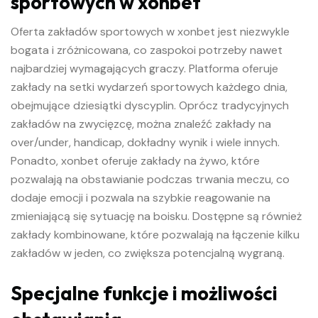
sportowych w xonbet
Oferta zakładów sportowych w xonbet jest niezwykle
bogata i zróżnicowana, co zaspokoi potrzeby nawet
najbardziej wymagających graczy. Platforma oferuje
zakłady na setki wydarzeń sportowych każdego dnia,
obejmujące dziesiątki dyscyplin. Oprócz tradycyjnych
zakładów na zwycięzcę, można znaleźć zakłady na
over/under, handicap, dokładny wynik i wiele innych.
Ponadto, xonbet oferuje zakłady na żywo, które
pozwalają na obstawianie podczas trwania meczu, co
dodaje emocji i pozwala na szybkie reagowanie na
zmieniającą się sytuację na boisku. Dostępne są również
zakłady kombinowane, które pozwalają na łączenie kilku
zakładów w jeden, co zwiększa potencjalną wygraną.
Specjalne funkcje i możliwości