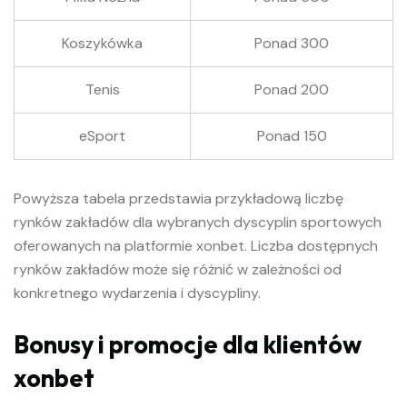
Koszykówka
Ponad 300
Tenis
Ponad 200
eSport
Ponad 150
Powyższa tabela przedstawia przykładową liczbę
rynków zakładów dla wybranych dyscyplin sportowych
oferowanych na platformie xonbet. Liczba dostępnych
rynków zakładów może się różnić w zależności od
konkretnego wydarzenia i dyscypliny.
Bonusy i promocje dla klientów
xonbet