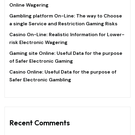
Online Wagering
Gambling platform On-Line: The way to Choose
a single Service and Restriction Gaming Risks
Casino On-Line: Realistic Information for Lower-
risk Electronic Wagering
Gaming site Online: Useful Data for the purpose
of Safer Electronic Gaming
Casino Online: Useful Data for the purpose of
Safer Electronic Gambling
Recent Comments