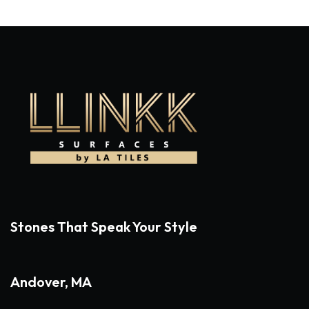
Stones That Speak Your Style
Andover, MA