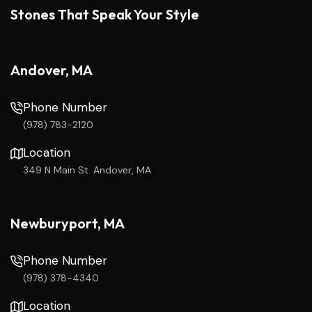
Stones That Speak Your Style
Andover, MA
Phone Number
(978) 783-2120
Location
349 N Main St. Andover, MA
Newburyport, MA
Phone Number
(978) 378-4340
Location