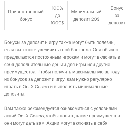
100%
Бонус
Приветственный
Минимальный
до
за
бонус
депозит 20$
1000$
депозит
Бонусы за депозит и игру также могут быть полезны,
если вы хотите увеличить свой банкролл. Они обычно
предлагаются постоянным игрокам и могут включать в
себя дополнительные деньги для игры или другие
преимущества. Чтобы получить максимальную выгоду
из бонусов за депозит и игру, вам нужно регулярно
играть в On-X Casino и выполнять минимальные
депозиты.
Вам также рекомендуется ознакомиться с условиями
акций On-X Casino, чтобы понять, какие преимущества
они могут дать вам. Акции могут включать в себя