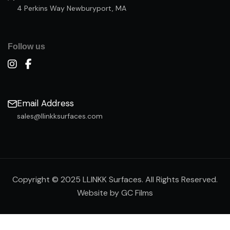
4 Perkins Way Newburyport, MA
Follow us
Email Address
sales@llinkksurfaces.com
Copyright © 2025 LLINKK Surfaces. All Rights Reserved.
Website by GC Films