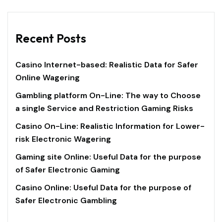
Recent Posts
Casino Internet-based: Realistic Data for Safer
Online Wagering
Gambling platform On-Line: The way to Choose
a single Service and Restriction Gaming Risks
Casino On-Line: Realistic Information for Lower-
risk Electronic Wagering
Gaming site Online: Useful Data for the purpose
of Safer Electronic Gaming
Casino Online: Useful Data for the purpose of
Safer Electronic Gambling