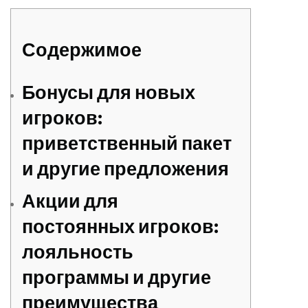
Содержимое
Бонусы для новых
игроков:
приветственный пакет
и другие предложения
Акции для
постоянных игроков:
лояльность
программы и другие
преимущества