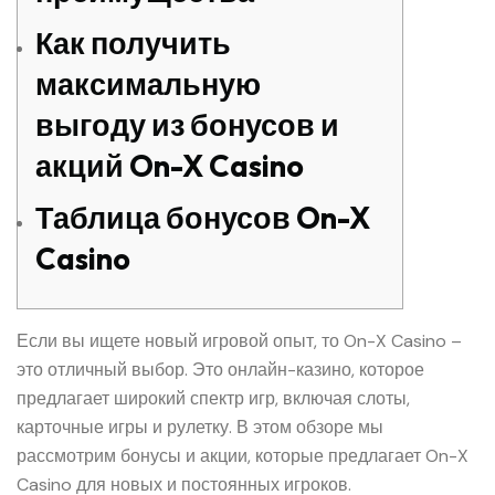
Как получить
максимальную
выгоду из бонусов и
акций On-X Casino
Таблица бонусов On-X
Casino
Если вы ищете новый игровой опыт, то On-X Casino –
это отличный выбор. Это онлайн-казино, которое
предлагает широкий спектр игр, включая слоты,
карточные игры и рулетку. В этом обзоре мы
рассмотрим бонусы и акции, которые предлагает On-X
Casino для новых и постоянных игроков.