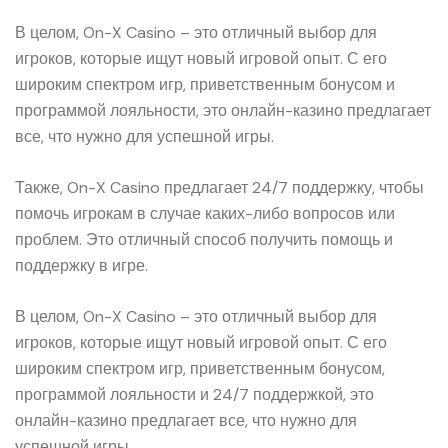
В целом, On-X Casino – это отличный выбор для
игроков, которые ищут новый игровой опыт. С его
широким спектром игр, приветственным бонусом и
программой лояльности, это онлайн-казино предлагает
все, что нужно для успешной игры.
Также, On-X Casino предлагает 24/7 поддержку, чтобы
помочь игрокам в случае каких-либо вопросов или
проблем. Это отличный способ получить помощь и
поддержку в игре.
В целом, On-X Casino – это отличный выбор для
игроков, которые ищут новый игровой опыт. С его
широким спектром игр, приветственным бонусом,
программой лояльности и 24/7 поддержкой, это
онлайн-казино предлагает все, что нужно для
успешной игры.