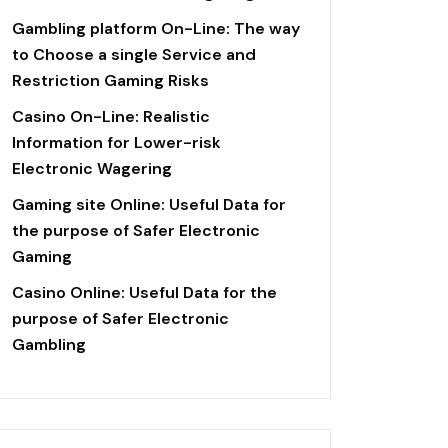
Gambling platform On-Line: The way
to Choose a single Service and
Restriction Gaming Risks
Casino On-Line: Realistic
Information for Lower-risk
Electronic Wagering
Gaming site Online: Useful Data for
the purpose of Safer Electronic
Gaming
Casino Online: Useful Data for the
purpose of Safer Electronic
Gambling