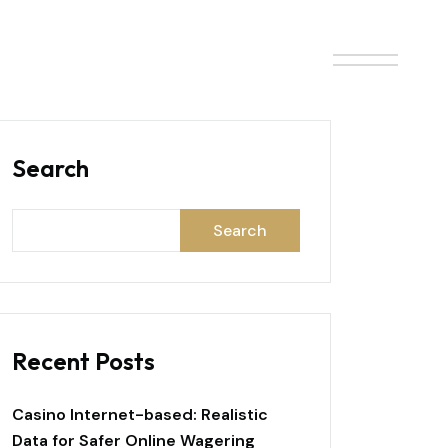
ONTACT
BLOG
Search
Search
Recent Posts
Casino Internet-based: Realistic
Data for Safer Online Wagering