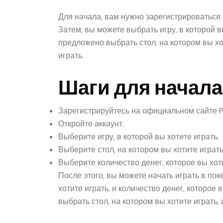
Для начала, вам нужно зарегистрироваться
Затем, вы можете выбрать игру, в которой вы
предложено выбрать стол, на котором вы хот
играть.
Шаги для начала
Зарегистрируйтесь на официальном сайте 
Откройте аккаунт.
Выберите игру, в которой вы хотите играть.
Выберите стол, на котором вы хотите играть
Выберите количество денег, которое вы хоти
После этого, вы можете начать играть в по
хотите играть, и количество денег, которое
выбрать стол, на котором вы хотите играть, 