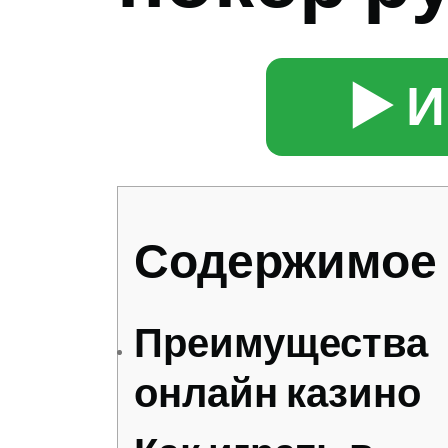
▶️ 
Содержимое
Преимущества
онлайн казино