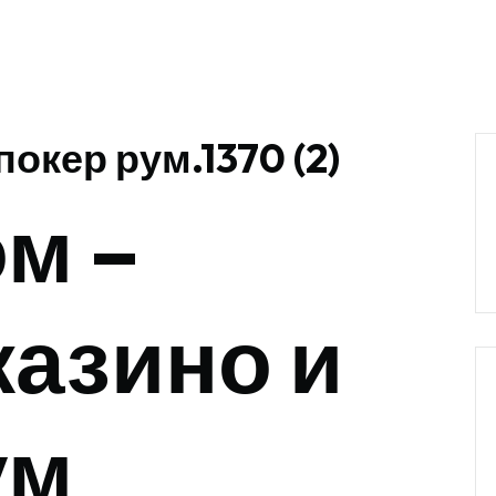
RODUCTS
OUR PROCESS
INSPIRATION
C
покер рум.1370 (2)
м –
казино и
ум