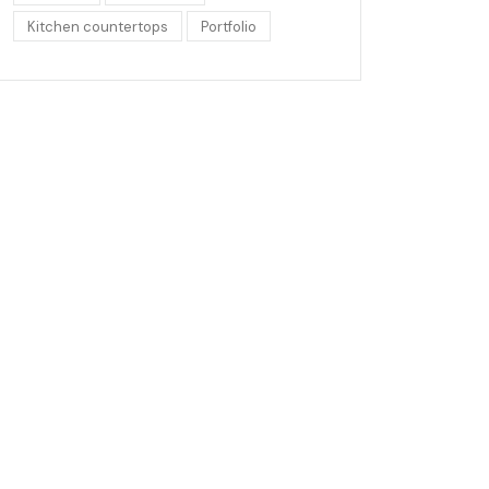
Kitchen countertops
Portfolio