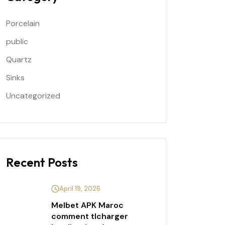
Porcelain
public
Quartz
Sinks
Uncategorized
Recent Posts
April 19, 2026
Melbet APK Maroc
comment tlcharger