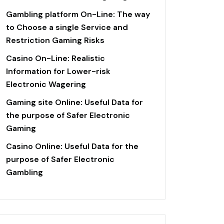
Gambling platform On-Line: The way
to Choose a single Service and
Restriction Gaming Risks
Casino On-Line: Realistic
Information for Lower-risk
Electronic Wagering
Gaming site Online: Useful Data for
the purpose of Safer Electronic
Gaming
Casino Online: Useful Data for the
purpose of Safer Electronic
Gambling