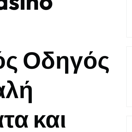
asino
ός Οδηγός
αλή
τα και