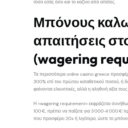
τόσο εσάς όσο και το καζίνο από απάτες.
Μπόνους καλω
απαιτήσεις στ
(wagering req
Τα περισσότερα online casino greece προσφέ
300% επί του πρώτου καταθετικού ποσού, ή δ
φαίνονται ελκυστικές, αλλά η αληθινή αξία τους
Η «wagering requirement» εκφράζεται συνήθω
100 €, πρέπει να παίξετε για 3 000‑4 000 € π
που προσφέρει 20x ή λιγότερο, ώστε το μπόνου