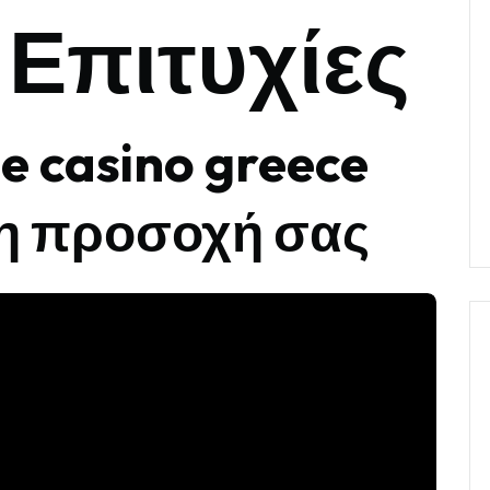
 Επιτυχίες
ine casino greece
ει η προσοχή σας