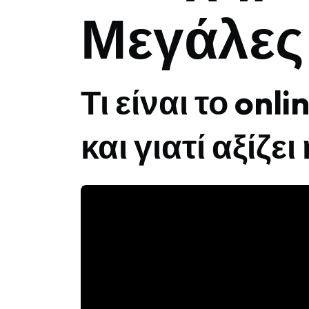
Μεγάλες
Τι είναι το onl
και γιατί αξίζ