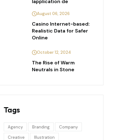
lapplication de
August 06, 2026
Casino Internet-based:
Realistic Data for Safer
Online
October 12, 2024
The Rise of Warm
Neutrals in Stone
Tags
Agency
Branding
Company
Creative
Illustration