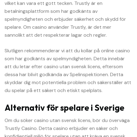
vilket kan vara ett gott tecken. Trustly är en
betalningsplattform som har godkänts av
spelmyndigheten och erbjuder säkerhet och skydd för
spelare. Om casino använder Trustly, är det mer
sannolikt att det respekterar lagar och regler.
Slutligen rekommenderar vi att du kollar på online casino
som har godkänts av spelmyndigheten. Detta innebär
att du letar efter casino utan svensk licens, eftersom
dessa har blivit godkända av Spelinspektionen. Detta
skyddar dig mot potentiella problem och säkerställer att
du spelar på ett säkert och etiskt spelplats.
Alternativ för spelare i Sverige
Om du söker casino utan svensk licens, bör du överväga
Trustly Casino. Detta casino erbjuder en säker och
konfidientiell miljö för spelare utan att kräva en svensk