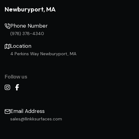
Newburyport, MA
Phone Number
(978) 378-4340
Location
4 Perkins Way Newburyport, MA
Follow us
Email Address
sales@llinkksurfaces.com