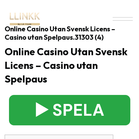
Online Casino Utan Svensk Licens –
Casino utan Spelpaus.31303 (4)
Online Casino Utan Svensk
Licens – Casino utan
Spelpaus
▶️ SPELA