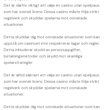
Det är därför viktigt att välja en casino utan spelpaus
som har svensk licens. Dessa casino måste följa strikt
regelverk och skyddar spelarna mot oönskade
situationer.
Detta skyddar dig mot oönskade situationer som kan
uppstå om casinoet inte respekterar lagar och regler.
Detta inkluderar skydd av personuppgifter,
betalningsmetoder och skydd mot skamliga
spelarstrategier.
Det är alltid säkrast att välja en casino utan spelpaus
som har svensk licens. Dessa casino måste följa strikt
regelverk och skyddar spelarna mot oönskade
situationer.
Detta skyddar dig mot oönskade situationer som kan