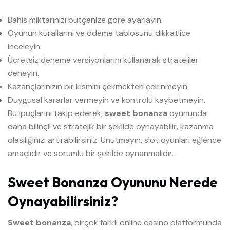
Bahis miktarınızı bütçenize göre ayarlayın.
Oyunun kurallarını ve ödeme tablosunu dikkatlice
inceleyin.
Ücretsiz deneme versiyonlarını kullanarak stratejiler
deneyin.
Kazançlarınızın bir kısmını çekmekten çekinmeyin.
Duygusal kararlar vermeyin ve kontrolü kaybetmeyin.
Bu ipuçlarını takip ederek,
sweet bonanza
oyununda
daha bilinçli ve stratejik bir şekilde oynayabilir, kazanma
olasılığınızı artırabilirsiniz. Unutmayın, slot oyunları eğlence
amaçlıdır ve sorumlu bir şekilde oynanmalıdır.
Sweet Bonanza Oyununu Nerede
Oynayabilirsiniz?
Sweet bonanza
, birçok farklı online casino platformunda