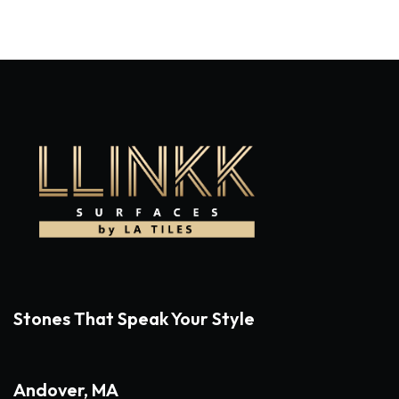
Stones That Speak Your Style
Andover, MA