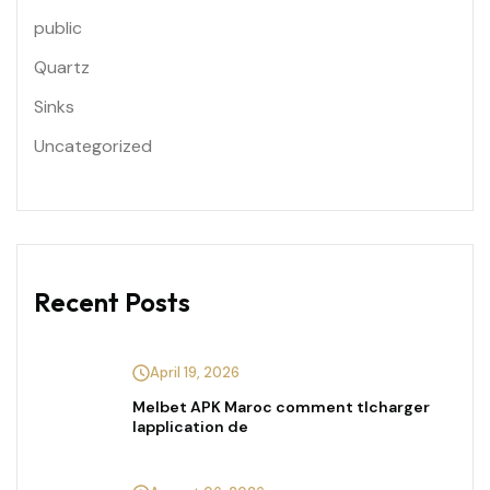
public
Quartz
Sinks
Uncategorized
Recent Posts
April 19, 2026
Melbet APK Maroc comment tlcharger
lapplication de