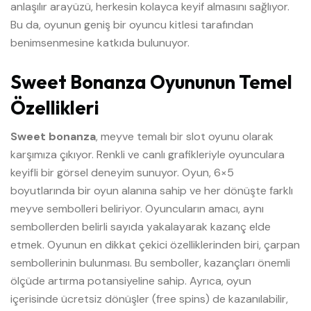
anlaşılır arayüzü, herkesin kolayca keyif almasını sağlıyor.
Bu da, oyunun geniş bir oyuncu kitlesi tarafından
benimsenmesine katkıda bulunuyor.
Sweet Bonanza Oyununun Temel
Özellikleri
Sweet bonanza
, meyve temalı bir slot oyunu olarak
karşımıza çıkıyor. Renkli ve canlı grafikleriyle oyunculara
keyifli bir görsel deneyim sunuyor. Oyun, 6×5
boyutlarında bir oyun alanına sahip ve her dönüşte farklı
meyve sembolleri beliriyor. Oyuncuların amacı, aynı
sembollerden belirli sayıda yakalayarak kazanç elde
etmek. Oyunun en dikkat çekici özelliklerinden biri, çarpan
sembollerinin bulunması. Bu semboller, kazançları önemli
ölçüde artırma potansiyeline sahip. Ayrıca, oyun
içerisinde ücretsiz dönüşler (free spins) de kazanılabilir,