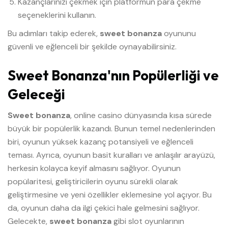
Kazançlarınızı çekmek için platformun para çekme
seçeneklerini kullanın.
Bu adımları takip ederek,
sweet bonanza
oyununu
güvenli ve eğlenceli bir şekilde oynayabilirsiniz.
Sweet Bonanza'nın Popülerliği ve
Geleceği
Sweet bonanza
, online casino dünyasında kısa sürede
büyük bir popülerlik kazandı. Bunun temel nedenlerinden
biri, oyunun yüksek kazanç potansiyeli ve eğlenceli
teması. Ayrıca, oyunun basit kuralları ve anlaşılır arayüzü,
herkesin kolayca keyif almasını sağlıyor. Oyunun
popülaritesi, geliştiricilerin oyunu sürekli olarak
geliştirmesine ve yeni özellikler eklemesine yol açıyor. Bu
da, oyunun daha da ilgi çekici hale gelmesini sağlıyor.
Gelecekte,
sweet bonanza
gibi slot oyunlarının