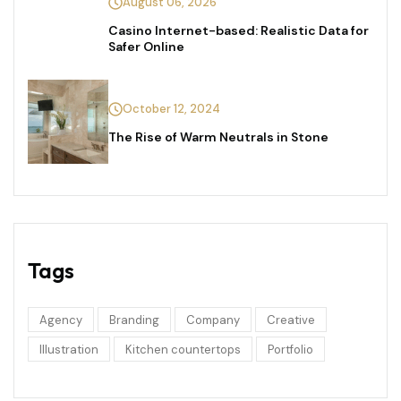
August 06, 2026
Casino Internet-based: Realistic Data for
Safer Online
October 12, 2024
The Rise of Warm Neutrals in Stone
Tags
Agency
Branding
Company
Creative
Illustration
Kitchen countertops
Portfolio