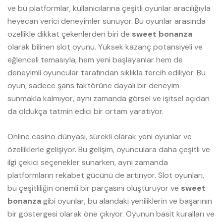
ve bu platformlar, kullanıcılarına çeşitli oyunlar aracılığıyla
heyecan verici deneyimler sunuyor. Bu oyunlar arasında
özellikle dikkat çekenlerden biri de
sweet bonanza
olarak bilinen slot oyunu. Yüksek kazanç potansiyeli ve
eğlenceli temasıyla, hem yeni başlayanlar hem de
deneyimli oyuncular tarafından sıklıkla tercih ediliyor. Bu
oyun, sadece şans faktörüne dayalı bir deneyim
sunmakla kalmıyor, aynı zamanda görsel ve işitsel açıdan
da oldukça tatmin edici bir ortam yaratıyor.
Online casino dünyası, sürekli olarak yeni oyunlar ve
özelliklerle gelişiyor. Bu gelişim, oyunculara daha çeşitli ve
ilgi çekici seçenekler sunarken, aynı zamanda
platformların rekabet gücünü de artırıyor. Slot oyunları,
bu çeşitliliğin önemli bir parçasını oluşturuyor ve
sweet
bonanza
gibi oyunlar, bu alandaki yeniliklerin ve başarının
bir göstergesi olarak öne çıkıyor. Oyunun basit kuralları ve