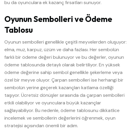
bu da oyunculara ek kazanç fırsatları sunuyor.
Oyunun Sembolleri ve Ödeme
Tablosu
Oyunun sembolleri genellikle çeşitli meyvelerden oluşuyor:
elma, muz, karpuz, üzüm ve daha fazlası. Her sembolün
farklı bir ödeme değeri bulunuyor ve bu değerler, oyunun
ödeme tablosunda detaylı olarak belirtiliyor. En yüksek
ödeme değerine sahip sembol genellikle şekerleme veya
özel bir meyve oluyor. Çarpan sembolleri ise herhangi bir
sembolün yerine geçerek kazançları katlama özelliği
taşıyor. Ücretsiz dönüşler sırasında da çarpan sembolleri
etkili olabiliyor ve oyunculara büyük kazançlar
sağlayabiliyor. Bu nedenle, ödeme tablosunu dikkatlice
incelemek ve sembollerin değerlerini öğrenmek, oyun
stratejisi açısından önemli bir adım.