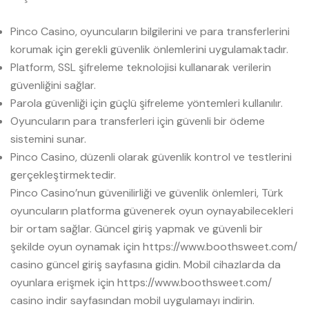
Pinco Casino, oyuncuların bilgilerini ve para transferlerini
korumak için gerekli güvenlik önlemlerini uygulamaktadır.
Platform, SSL şifreleme teknolojisi kullanarak verilerin
güvenliğini sağlar.
Parola güvenliği için güçlü şifreleme yöntemleri kullanılır.
Oyuncuların para transferleri için güvenli bir ödeme
sistemini sunar.
Pinco Casino, düzenli olarak güvenlik kontrol ve testlerini
gerçekleştirmektedir.
Pinco Casino’nun güvenilirliği ve güvenlik önlemleri, Türk
oyuncuların platforma güvenerek oyun oynayabilecekleri
bir ortam sağlar. Güncel giriş yapmak ve güvenli bir
şekilde oyun oynamak için https://www.boothsweet.com/
casino güncel giriş sayfasına gidin. Mobil cihazlarda da
oyunlara erişmek için https://www.boothsweet.com/
casino indir sayfasından mobil uygulamayı indirin.