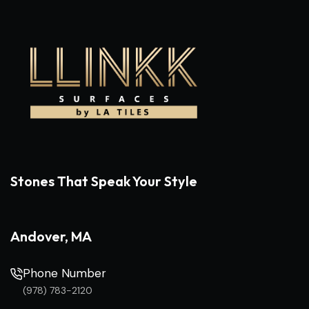
Stones That Speak Your Style
Andover, MA
Phone Number
(978) 783-2120