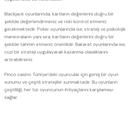
Blackjack oyunlarında, kartların değerlerini doğru bir
şekilde değerlendirmeniz ve riski kontrol etmeniz
gerekmektedir. Poker oyunlarında ise, strateji ve psikolojik
manevraların yanı sıra, kartların değerlerini doğru bir
şekilde tahmin etmeniz önemlidir. Bakarat oyunlarında ise,
cüzi bir strateji uygulayarak kazanma olasılıklarını
artırabilirsiniz.
Pinco casino Türkiye’deki oyuncular için geniş bir oyun
sunumu ve çeşitli stratejiler sunmaktadır. Bu oyunların
çeşitliliği, her tür oyuncunun ihtiyaçlarını karşılamayı
sağlar.