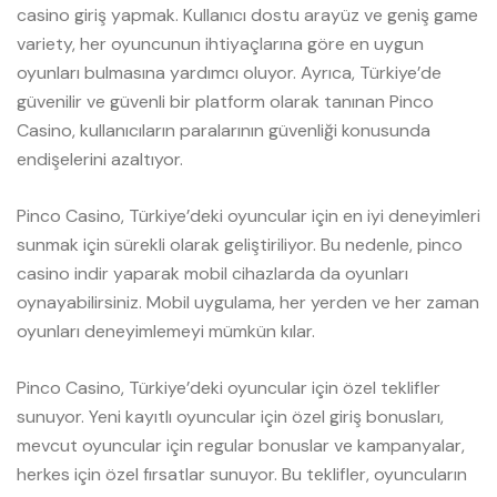
casino giriş yapmak. Kullanıcı dostu arayüz ve geniş game
variety, her oyuncunun ihtiyaçlarına göre en uygun
oyunları bulmasına yardımcı oluyor. Ayrıca, Türkiye’de
güvenilir ve güvenli bir platform olarak tanınan Pinco
Casino, kullanıcıların paralarının güvenliği konusunda
endişelerini azaltıyor.
Pinco Casino, Türkiye’deki oyuncular için en iyi deneyimleri
sunmak için sürekli olarak geliştiriliyor. Bu nedenle, pinco
casino indir yaparak mobil cihazlarda da oyunları
oynayabilirsiniz. Mobil uygulama, her yerden ve her zaman
oyunları deneyimlemeyi mümkün kılar.
Pinco Casino, Türkiye’deki oyuncular için özel teklifler
sunuyor. Yeni kayıtlı oyuncular için özel giriş bonusları,
mevcut oyuncular için regular bonuslar ve kampanyalar,
herkes için özel fırsatlar sunuyor. Bu teklifler, oyuncuların