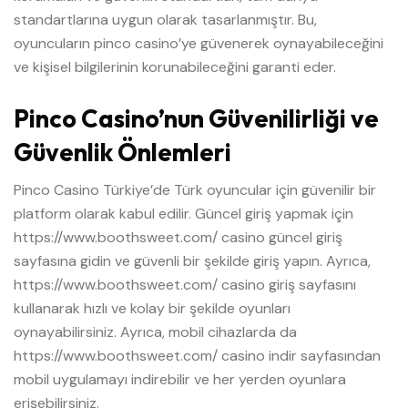
standartlarına uygun olarak tasarlanmıştır. Bu,
oyuncuların pinco casino’ye güvenerek oynayabileceğini
ve kişisel bilgilerinin korunabileceğini garanti eder.
Pinco Casino’nun Güvenilirliği ve
Güvenlik Önlemleri
Pinco Casino Türkiye’de Türk oyuncular için güvenilir bir
platform olarak kabul edilir. Güncel giriş yapmak için
https://www.boothsweet.com/ casino güncel giriş
sayfasına gidin ve güvenli bir şekilde giriş yapın. Ayrıca,
https://www.boothsweet.com/ casino giriş sayfasını
kullanarak hızlı ve kolay bir şekilde oyunları
oynayabilirsiniz. Ayrıca, mobil cihazlarda da
https://www.boothsweet.com/ casino indir sayfasından
mobil uygulamayı indirebilir ve her yerden oyunlara
erişebilirsiniz.