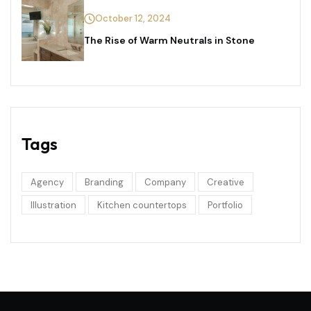
October 12, 2024
The Rise of Warm Neutrals in Stone
Tags
Agency
Branding
Company
Creative
Illustration
Kitchen countertops
Portfolio