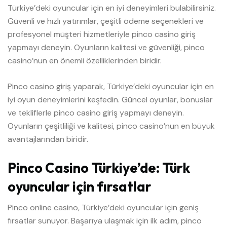
Türkiye’deki oyuncular için en iyi deneyimleri bulabilirsiniz.
Güvenli ve hızlı yatırımlar, çeşitli ödeme seçenekleri ve
profesyonel müşteri hizmetleriyle pinco casino giriş
yapmayı deneyin. Oyunların kalitesi ve güvenliği, pinco
casino’nun en önemli özelliklerinden biridir.
Pinco casino giriş yaparak, Türkiye’deki oyuncular için en
iyi oyun deneyimlerini keşfedin. Güncel oyunlar, bonuslar
ve tekliflerle pinco casino giriş yapmayı deneyin.
Oyunların çeşitliliği ve kalitesi, pinco casino’nun en büyük
avantajlarından biridir.
Pinco Casino Türkiye’de: Türk
oyuncular için fırsatlar
Pinco online casino, Türkiye’deki oyuncular için geniş
fırsatlar sunuyor. Başarıya ulaşmak için ilk adım, pinco