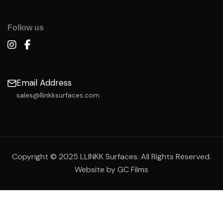
Follow us
Email Address
sales@llinkksurfaces.com
Copyright © 2025 LLINKK Surfaces. All Rights Reserved.
Website by GC Films