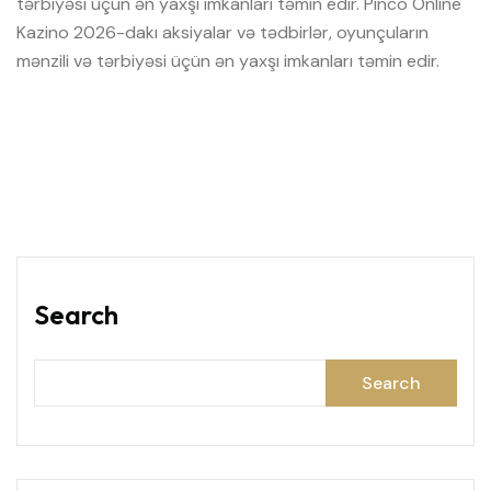
tərbiyəsi üçün ən yaxşı imkanları təmin edir. Pinco Online
Kazino 2026-dakı aksiyalar və tədbirlər, oyunçuların
mənzili və tərbiyəsi üçün ən yaxşı imkanları təmin edir.
Search
Search