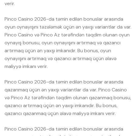
verir.
Pinco Casino 2026-da təmin edilən bonuslar arasında
oyun oynayışını təzələmək üçün ən yaxşı variantlar da var.
Pinco Casino və Pinco Az tərəfindən təqdim olunan oyun
oynayış bonusu, oyun oynayışını artırmaq və qazancı
artırmaq üçün ən yaxşı imkanıdır. Bu bonus, oyun
oynayışını artırmaq və qazancı artırmaq üçün əlavə
maliyyə imkanı verir.
Pinco Casino 2026-da təmin edilən bonuslar arasında
qazanmaq üçün ən yaxşı variantlar da var. Pinco Casino
və Pinco Az tərəfindən təqdim olunan qazanmaq bonusu,
qazancı artırmaq üçün ən yaxşı imkanıdır. Bu bonus,
qazancı qazanmaq üçün əlavə maliyyə imkanı verir.
Pinco Casino 2026-da təmin edilən bonuslar arasında