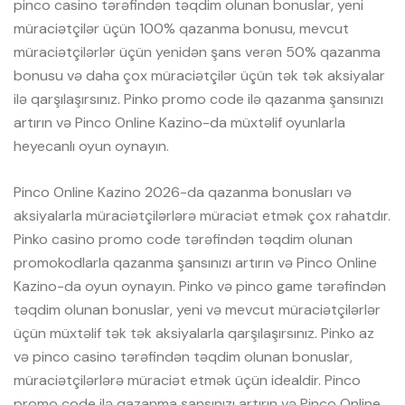
pinco casino tərəfindən təqdim olunan bonuslar, yeni
müraciətçilər üçün 100% qazanma bonusu, mevcut
müraciətçilərlər üçün yenidən şans verən 50% qazanma
bonusu və daha çox müraciətçilər üçün tək tək aksiyalar
ilə qarşılaşırsınız. Pinko promo code ilə qazanma şansınızı
artırın və Pinco Online Kazino-da müxtəlif oyunlarla
heyecanlı oyun oynayın.
Pinco Online Kazino 2026-da qazanma bonusları və
aksiyalarla müraciətçilərlərə müraciət etmək çox rahatdır.
Pinko casino promo code tərəfindən təqdim olunan
promokodlarla qazanma şansınızı artırın və Pinco Online
Kazino-da oyun oynayın. Pinko və pinco game tərəfindən
təqdim olunan bonuslar, yeni və mevcut müraciətçilərlər
üçün müxtəlif tək tək aksiyalarla qarşılaşırsınız. Pinko az
və pinco casino tərəfindən təqdim olunan bonuslar,
müraciətçilərlərə müraciət etmək üçün idealdir. Pinco
promo code ilə qazanma şansınızı artırın və Pinco Online