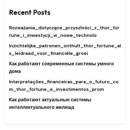
Recent Posts
Rozważania_dotyczące_przyszłości_z_thor_for
tune_i_inwestycji_w_nowe_technolo
Inzichtelijke_patronen_onthult_thor_fortune_al
s_leidraad_voor_financiële_groei
Как работают современные системы умного
дома
Interpretações_financeiras_para_o_futuro_co
m_thor_fortune_e_investimentos_prom
Как работают актуальные системы
интеллектуального жилища