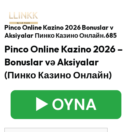
Pinco Online Kazino 2026 Bonuslar v
Aksiyalar Пинко Казино Онлайн.685
Pinco Online Kazino 2026 –
Bonuslar və Aksiyalar
(Пинко Казино Онлайн)
▶️ OYNA